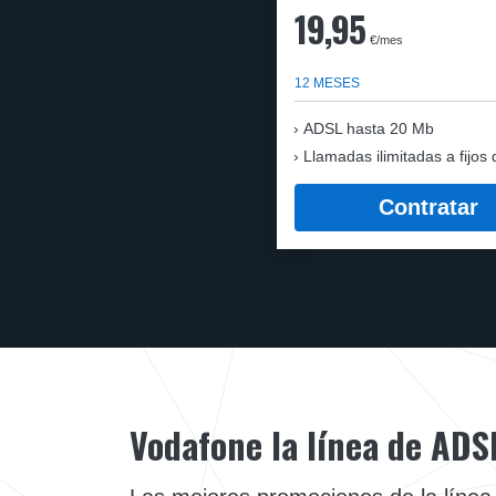
19,95
€/mes
12 MESES
ADSL hasta 20 Mb
Llamadas ilimitadas a fijos 
Contratar
Vodafone la línea de ADS