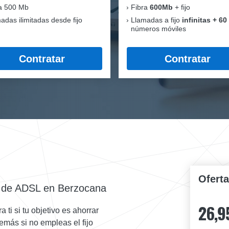
a 500 Mb
Fibra
600Mb
+ fijo
adas ilimitadas desde fijo
Llamadas a fijo
infinitas + 60
números móviles
Contratar
Contratar
Ofert
a de ADSL en Berzocana
26,9
ti si tu objetivo es ahorrar
demás si no empleas el fijo