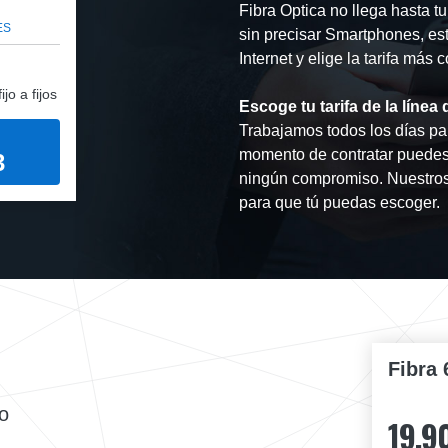
Fibra Optica no llega hasta t
ES
sin precisar Smartphones, est
Internet y elige la tarifa más
jo a fijos
Escoge tu tarifa de la líne
Trabajamos todos los días para
momento de contratar puedes
3
ningún compromiso. Nuestros 
para que tú puedas escoger.
Fibra 
o
19,9