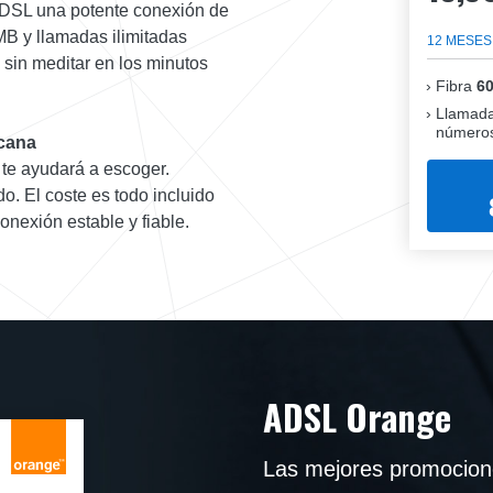
 ADSL una potente conexión de
MB y llamadas ilimitadas
12 MESES
s sin meditar en los minutos
Fibra
6
Llamada
números
cana
 te ayudará a escoger.
o. El coste es todo incluido
onexión estable y fiable.
ADSL Orange
Las mejores promocion