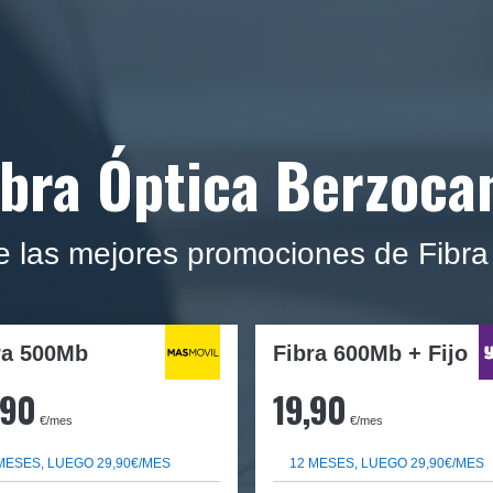
ibra Óptica Berzoca
 las mejores promociones de Fibr
ra
500Mb
Fibra 600Mb + Fijo
,90
19,90
€/mes
€/mes
MESES, LUEGO 29,90€/MES
12 MESES, LUEGO 29,90€/MES