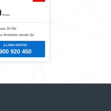
0
€/mes
sta 30 Mb
 ilimitadas desde fijo
¡LLAMA GRATIS!
900 920 450