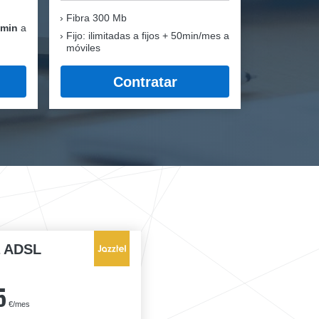
Fibra
300 Mb
 min
a
Fijo: ilimitadas a fijos + 50min/mes a
móviles
Contratar
a ADSL
5
€/mes