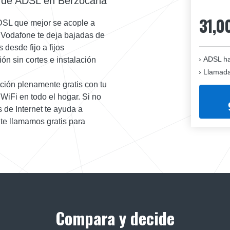
a de ADSL en Berzocana
31,0
ADSL que mejor se acople a
e Vodafone te deja bajadas de
desde fijo a fijos
ADSL ha
n sin cortes e instalación
Llamadas
ción plenamente gratis con tu
WiFi en todo el hogar. Si no
 de Internet te ayuda a
 te llamamos gratis para
Compara y decide