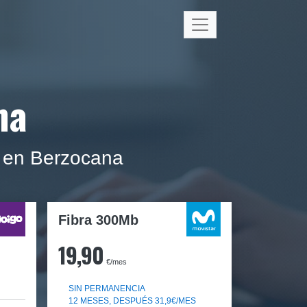
na
a en Berzocana
Fibra 300Mb
19,90
€/mes
SIN PERMANENCIA
12 MESES, DESPUÉS 31,9€/MES