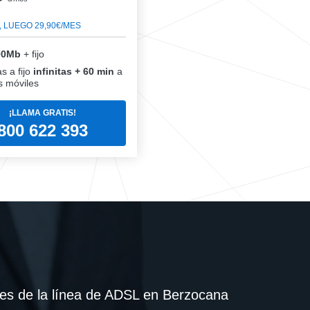
, LUEGO 29,90€/MES
00Mb
+ fijo
s a fijo
infinitas + 60 min
a
 móviles
¡LLAMA GRATIS!
800 622 393
es de la línea de ADSL en Berzocana