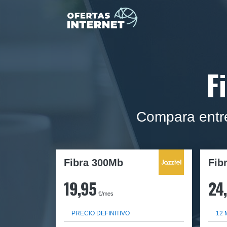
F
Compara entre
Fibra 300Mb
Fib
19,95
24
€/mes
PRECIO DEFINITIVO
12 