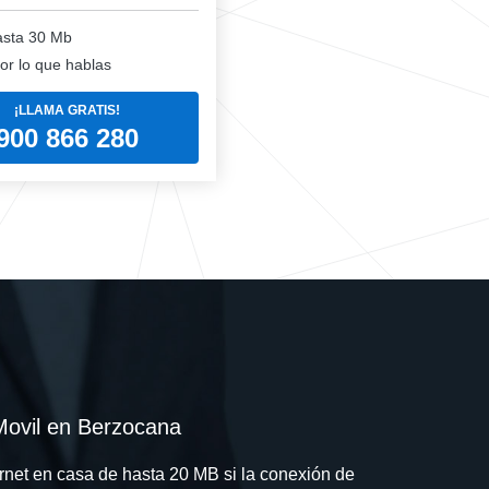
sta 30 Mb
or lo que hablas
¡LLAMA GRATIS!
900 866 280
ovil en Berzocana
ernet en casa de hasta 20 MB si la conexión de