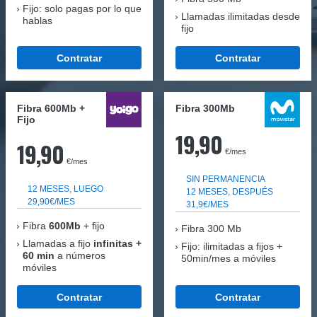
Fijo: solo pagas por lo que
Llamadas ilimitadas desde
hablas
fijo
Contratar
Contratar
Fibra 600Mb +
Fibra 300Mb
Fijo
19,90
19,90
€/mes
€/mes
SIN PERMANENCIA
12 MESES, LUEGO
12 MESES, DESPUÉS
29,90€/MES
31,9€/MES
Fibra
600Mb
+ fijo
Fibra
300 Mb
Llamadas a fijo
infinitas +
Fijo: ilimitadas a fijos +
60 min
a números
50min/mes a móviles
móviles
Contratar
Contratar