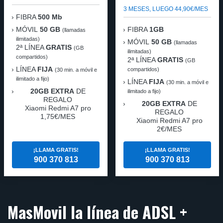
3 MESES, LUEGO 44,90€/MES
FIBRA
500 Mb
MÓVIL
50 GB
FIBRA
1GB
(llamadas
ilimitadas)
MÓVIL
50 GB
(llamadas
2ª LÍNEA
GRATIS
(GB
ilimitadas)
compartidos)
2ª LÍNEA
GRATIS
(GB
LÍNEA
FIJA
compartidos)
(30 min. a móvil e
ilimitado a fijo)
LÍNEA
FIJA
(30 min. a móvil e
20GB EXTRA
DE
ilimitado a fijo)
REGALO
20GB EXTRA
DE
Xiaomi Redmi A7 pro
REGALO
1,75€/MES
Xiaomi Redmi A7 pro
2€/MES
¡LLAMA GRATIS!
¡LLAMA GRATIS!
900 370 813
900 370 813
MasMovil la línea de ADSL +