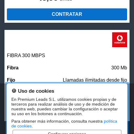
CONTRATAR
FIBRA 300 MBPS
300 Mb
Llamadas ilimitadas desde fijo
🍪 Uso de cookies
27,00
€/mes
En Premium Leads S.L. utilizamos cookies propias y de
terceros para realizar análisis de uso y de medición de
nuestra web, puedes cambiar la configuración o aceptar
CONTRATAR
su uso en los botones a continuación.
Para obtener más información, consulta nuestra
política
de cookies
.