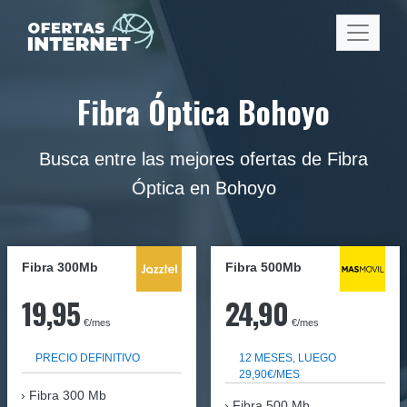
Fibra Óptica Bohoyo
Busca entre las mejores ofertas de Fibra
Óptica en Bohoyo
Fibra 300Mb
Fibra
500Mb
19,95
24,90
€/mes
€/mes
PRECIO DEFINITIVO
12 MESES, LUEGO
29,90€/MES
Fibra
300 Mb
Fibra 500 Mb