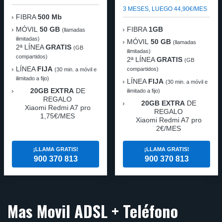
3 MESES, LUEGO 44,90€/MES
FIBRA
500 Mb
MÓVIL
50 GB
FIBRA
1GB
(llamadas
ilimitadas)
MÓVIL
50 GB
(llamadas
2ª LÍNEA
GRATIS
(GB
ilimitadas)
compartidos)
2ª LÍNEA
GRATIS
(GB
LÍNEA
FIJA
compartidos)
(30 min. a móvil e
ilimitado a fijo)
LÍNEA
FIJA
(30 min. a móvil e
20GB EXTRA
DE
ilimitado a fijo)
REGALO
20GB EXTRA
DE
Xiaomi Redmi A7 pro
REGALO
1,75€/MES
Xiaomi Redmi A7 pro
2€/MES
¡LLAMA GRATIS!
¡LLAMA GRATIS!
900 370 813
900 370 813
Mas Movil ADSL + Teléfono