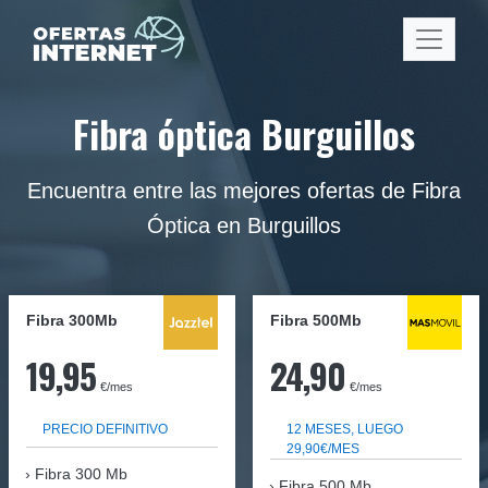
Fibra óptica Burguillos
Encuentra entre las mejores ofertas de Fibra
Óptica en Burguillos
Fibra 300Mb
Fibra
500Mb
19,95
24,90
€/mes
€/mes
PRECIO DEFINITIVO
12 MESES, LUEGO
29,90€/MES
Fibra
300 Mb
Fibra 500 Mb