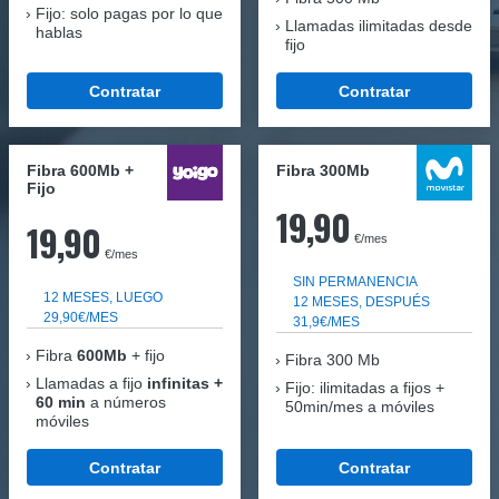
Fijo: solo pagas por lo que
Llamadas ilimitadas desde
hablas
fijo
Contratar
Contratar
Fibra 600Mb +
Fibra 300Mb
Fijo
19,90
19,90
€/mes
€/mes
SIN PERMANENCIA
12 MESES, LUEGO
12 MESES, DESPUÉS
29,90€/MES
31,9€/MES
Fibra
600Mb
+ fijo
Fibra
300 Mb
Llamadas a fijo
infinitas +
Fijo: ilimitadas a fijos +
60 min
a números
50min/mes a móviles
móviles
Contratar
Contratar