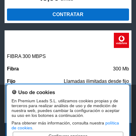
CONTRATAR
FIBRA 300 MBPS
300 Mb
Llamadas ilimitadas desde fijo
🍪 Uso de cookies
27,00
€/mes
En Premium Leads S.L. utilizamos cookies propias y de
terceros para realizar análisis de uso y de medición de
nuestra web, puedes cambiar la configuración o aceptar
CONTRATAR
su uso en los botones a continuación.
Para obtener más información, consulta nuestra
política
de cookies
.