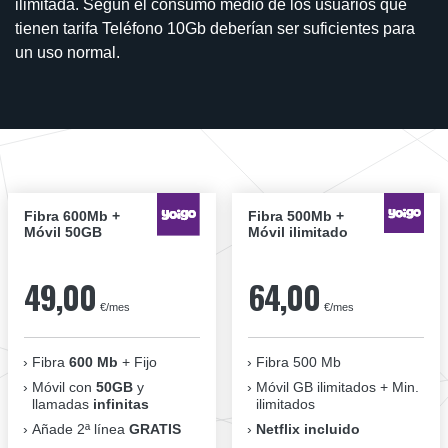
ilimitada. Según el consumo medio de los usuarios que
tienen tarifa Teléfono 10Gb deberían ser suficientes para
un uso normal.
Fibra 600Mb +
Fibra 500Mb +
Móvil 50GB
Móvil ilimitado
49,00
64,00
€/mes
€/mes
Fibra
600 Mb
+ Fijo
Fibra 500 Mb
Móvil con
50GB
y
Móvil GB ilimitados + Min.
llamadas
infinitas
ilimitados
Añade 2ª línea
GRATIS
Netflix incluido