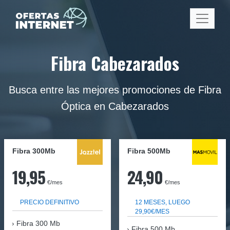
Fibra Cabezarados
Busca entre las mejores promociones de Fibra
Óptica en Cabezarados
Fibra 300Mb
Fibra
500Mb
19,95
24,90
€/mes
€/mes
PRECIO DEFINITIVO
12 MESES, LUEGO
29,90€/MES
Fibra
300 Mb
Fibra 500 Mb