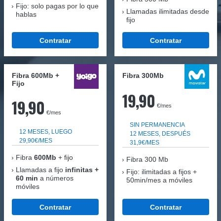
Fijo: solo pagas por lo que
Llamadas ilimitadas desde
hablas
fijo
Contratar
Contratar
Fibra 600Mb +
Fibra 300Mb
Fijo
19,90
19,90
€/mes
€/mes
SIN PERMANENCIA
12 MESES, LUEGO
12 MESES, DESPUÉS
29,90€/MES
31,9€/MES
Fibra
600Mb
+ fijo
Fibra
300 Mb
Llamadas a fijo
infinitas +
Fijo: ilimitadas a fijos +
60 min
a números
50min/mes a móviles
móviles
Contratar
Contratar