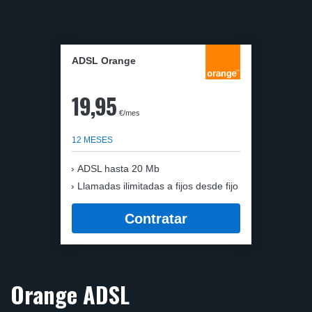
ADSL Orange
19,95
€/mes
12 MESES
ADSL hasta 20 Mb
Llamadas ilimitadas a fijos desde fijo
Contratar
Orange ADSL