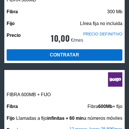
300 Mb
Línea fija no incluida
PRECIO DEFINITIVO
10,00
€/mes
CONTRATAR
FIBRA 600MB + FIJO
Fibra
600Mb
+ fijo
Llamadas a fijo
infinitas + 60 min
a números móviles
12 meses, luego 29,90€/mes