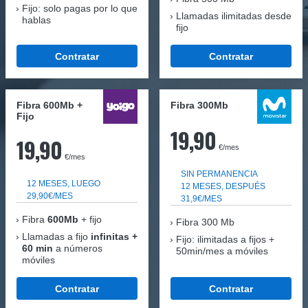
Fijo: solo pagas por lo que
Llamadas ilimitadas desde
hablas
fijo
Contratar
Contratar
Fibra 600Mb +
Fibra 300Mb
Fijo
19,90
19,90
€/mes
€/mes
SIN PERMANENCIA
12 MESES, LUEGO
12 MESES, DESPUÉS
29,90€/MES
31,9€/MES
Fibra
600Mb
+ fijo
Fibra
300 Mb
Llamadas a fijo
infinitas +
Fijo: ilimitadas a fijos +
60 min
a números
50min/mes a móviles
móviles
Contratar
Contratar