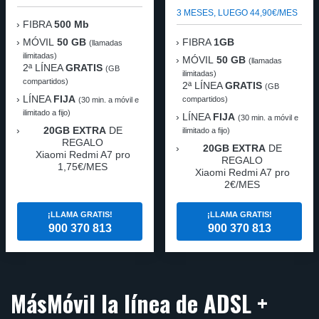
3 MESES, LUEGO 44,90€/MES
FIBRA
500 Mb
MÓVIL
50 GB
FIBRA
1GB
(llamadas
ilimitadas)
MÓVIL
50 GB
(llamadas
2ª LÍNEA
GRATIS
(GB
ilimitadas)
compartidos)
2ª LÍNEA
GRATIS
(GB
LÍNEA
FIJA
compartidos)
(30 min. a móvil e
ilimitado a fijo)
LÍNEA
FIJA
(30 min. a móvil e
20GB EXTRA
DE
ilimitado a fijo)
REGALO
20GB EXTRA
DE
Xiaomi Redmi A7 pro
REGALO
1,75€/MES
Xiaomi Redmi A7 pro
2€/MES
¡LLAMA GRATIS!
¡LLAMA GRATIS!
900 370 813
900 370 813
MásMóvil la línea de ADSL +