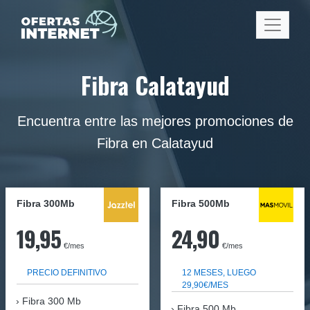
Fibra Calatayud
Encuentra entre las mejores promociones de
Fibra en Calatayud
Fibra 300Mb
Fibra
500Mb
19,95
24,90
€/mes
€/mes
PRECIO DEFINITIVO
12 MESES, LUEGO
29,90€/MES
Fibra
300 Mb
Fibra 500 Mb