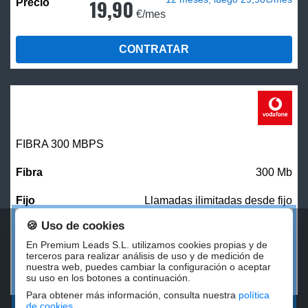
19,90
€/mes
CONTRATAR
FIBRA 300 MBPS
300 Mb
Llamadas ilimitadas desde fijo
🍪 Uso de cookies
27,00
€/mes
En Premium Leads S.L. utilizamos cookies propias y de
terceros para realizar análisis de uso y de medición de
nuestra web, puedes cambiar la configuración o aceptar
CONTRATAR
su uso en los botones a continuación.
Para obtener más información, consulta nuestra
política
de cookies
.