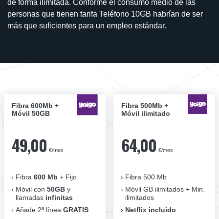
de forma ilimitada. Conforme el consumo medio de las
personas que tienen tarifa Teléfono 10GB habrían de ser
más que suficientes para un empleo estándar.
Fibra 600Mb +
Fibra 500Mb +
Móvil 50GB
Móvil ilimitado
49,00
64,00
€/mes
€/mes
Fibra
600 Mb
+ Fijo
Fibra 500 Mb
Móvil con
50GB
y
Móvil GB ilimitados + Min.
llamadas
infinitas
ilimitados
Añade 2ª línea
GRATIS
Netflix incluido