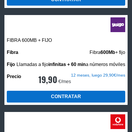
FIBRA 600MB + FIJO
Fibra
600Mb
+ fijo
Llamadas a fijo
infinitas + 60 min
a números móviles
12 meses, luego 29,90€/mes
19,90
€/mes
CONTRATAR