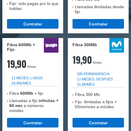
Fijo: solo pagas por lo que
Llamadas ilimitadas desde
hablas
fijo
Contratar
Contratar
Fibra 600Mb +
Fibra 300Mb
Fijo
19,90
19,90
€/mes
€/mes
SIN PERMANENCIA
12 MESES, LUEGO
12 MESES, DESPUÉS
29,90€/MES
31,9€/MES
Fibra
600Mb
+ fijo
Fibra
300 Mb
Llamadas a fijo
infinitas +
Fijo: ilimitadas a fijos +
60 min
a números
50min/mes a móviles
móviles
Contratar
Contratar