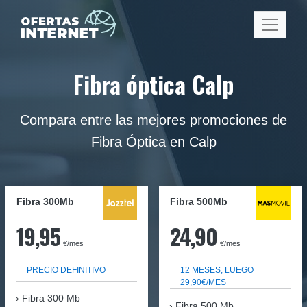
Fibra óptica Calp
Compara entre las mejores promociones de
Fibra Óptica en Calp
Fibra 300Mb
Fibra
500Mb
19,95
24,90
€/mes
€/mes
PRECIO DEFINITIVO
12 MESES, LUEGO
29,90€/MES
Fibra
300 Mb
Fibra 500 Mb