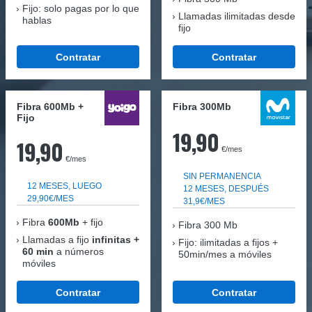
Fijo: solo pagas por lo que
Llamadas ilimitadas desde
hablas
fijo
Contratar
Contratar
Fibra 600Mb +
Fibra 300Mb
Fijo
19,90
19,90
€/mes
€/mes
SIN PERMANENCIA
12 MESES, LUEGO
12 MESES, DESPUÉS
29,90€/MES
31,9€/MES
Fibra
600Mb
+ fijo
Fibra
300 Mb
Llamadas a fijo
infinitas +
Fijo: ilimitadas a fijos +
60 min
a números
50min/mes a móviles
móviles
Contratar
Contratar