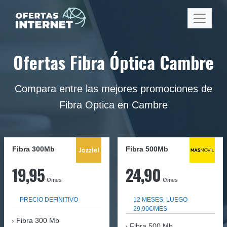
Ofertas Fibra Óptica Cambre
Compara entre las mejores promociones de
Fibra Optica en Cambre
Fibra 300Mb
Fibra
500Mb
19,95
24,90
€/mes
€/mes
PRECIO DEFINITIVO
12 MESES, LUEGO
29,90€/MES
Fibra
300 Mb
Fibra 500 Mb