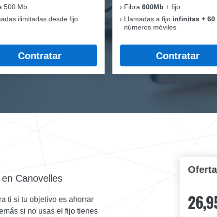
a 500 Mb
Fibra
600Mb
+ fijo
adas ilimitadas desde fijo
Llamadas a fijo
infinitas + 60
números móviles
Contratar
Contratar
Ofert
 en Canovelles
26,9
ti si tu objetivo es ahorrar
emás si no usas el fijo tienes