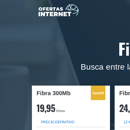
F
Busca entre l
Fibra 300Mb
Fib
19,95
24
€/mes
PRECIO DEFINITIVO
12 