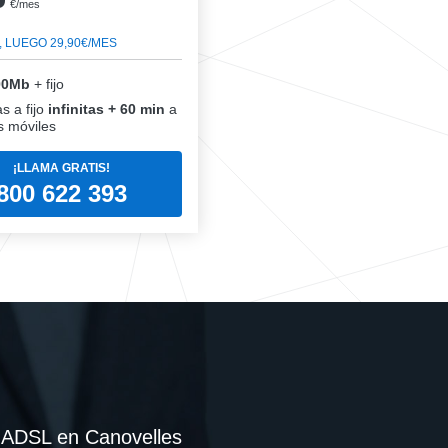
€/mes
, LUEGO 29,90€/MES
00Mb
+ fijo
s a fijo
infinitas + 60 min
a
 móviles
¡LLAMA GRATIS!
800 622 393
e ADSL en Canovelles