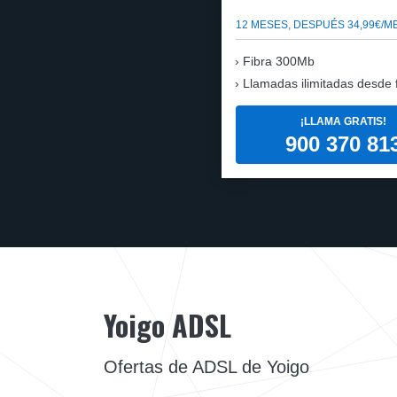
12 MESES, DESPUÉS 34,99€/M
Fibra 300Mb
Llamadas ilimitadas desde fi
¡LLAMA GRATIS!
900 370 81
Yoigo ADSL
Ofertas de ADSL de Yoigo