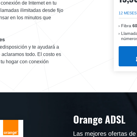
 conexión de Internet en tu
lamadas ilimitadas desde fijo
12 MESES
pensar en los minutos que
Fibra
6
Llamada
números
es
redisposición y te ayudará a
 aclaramos todo. El costo es
n tu hogar con conexión
Orange ADSL
Las mejores ofertas d