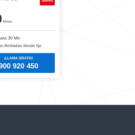
0
€/mes
sta 30 Mb
 ilimitadas desde fijo
¡LLAMA GRATIS!
900 920 450