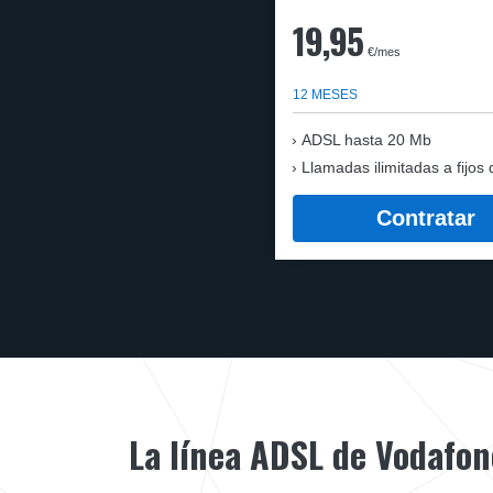
19,95
€/mes
12 MESES
ADSL hasta 20 Mb
Llamadas ilimitadas a fijos 
Contratar
La línea ADSL de Vodafon