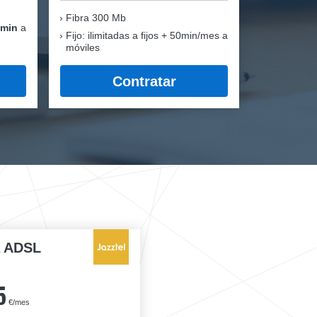
Fibra
300 Mb
 min
a
Fijo: ilimitadas a fijos + 50min/mes a
móviles
Contratar
a ADSL
5
€/mes