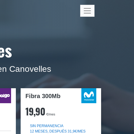
es
 en Canovelles
Fibra 300Mb
19,90
€/mes
SIN PERMANENCIA
12 MESES, DESPUÉS 31,9€/MES