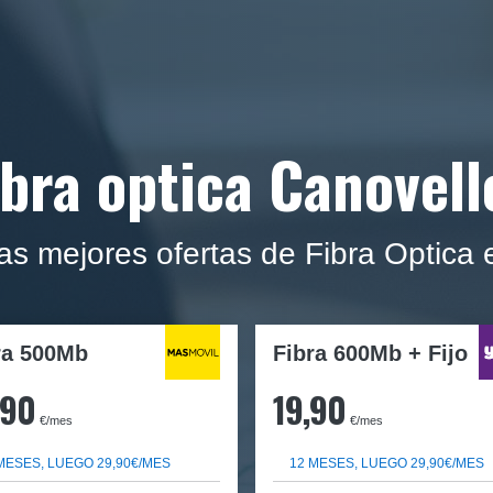
ibra optica Canovell
as mejores ofertas de Fibra Optica
ra
500Mb
Fibra 600Mb + Fijo
,90
19,90
€/mes
€/mes
MESES, LUEGO 29,90€/MES
12 MESES, LUEGO 29,90€/MES