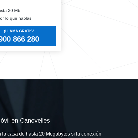
sta 30 Mb
or lo que hablas
¡LLAMA GRATIS!
900 866 280
vil en Canovelles
n la casa de hasta 20 Megabytes si la conexión