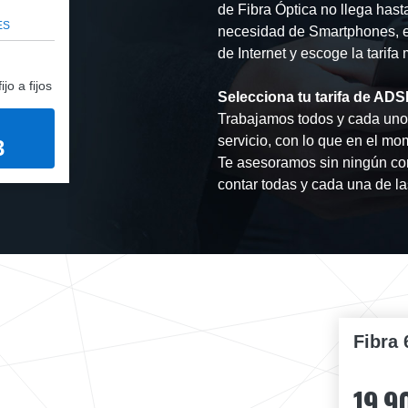
de Fibra Óptica no llega hast
ES
necesidad de Smartphones, est
de Internet y escoge la tarif
jo a fijos
Selecciona tu tarifa de AD
Trabajamos todos y cada uno 
servicio, con lo que en el mo
3
Te asesoramos sin ningún co
contar todas y cada una de las
Fibra 
19,9