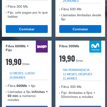
29,90€/MES
Fibra
300 Mb
Fibra 500 Mb
Fijo: solo pagas por lo que
Llamadas ilimitadas desde
hablas
fijo
Contratar
Contratar
Fibra 600Mb +
Fibra 300Mb
Fijo
19,90
19,90
€/mes
€/mes
SIN PERMANENCIA
12 MESES, LUEGO
12 MESES, DESPUÉS
29,90€/MES
31,9€/MES
Fibra
600Mb
+ fijo
Fibra
300 Mb
Llamadas a fijo
infinitas +
Fijo: ilimitadas a fijos +
60 min
a números
50min/mes a móviles
móviles