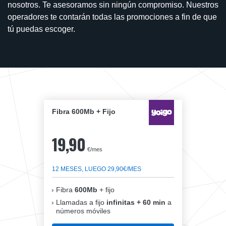
nosotros. Te asesoramos sin ningún compromiso. Nuestros
operadores te contarán todas las promociones a fin de que
tú puedas escoger.
Fibra 600Mb + Fijo
19,90
€/mes
12 MESES, LUEGO 29,90€/MES
Fibra
600Mb
+ fijo
Llamadas a fijo
infinitas + 60 min
a
números móviles