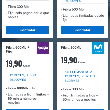
29,90€/MES
Fibra
300 Mb
Fibra 500 Mb
Fijo: solo pagas por lo que
Llamadas ilimitadas desde
hablas
fijo
Contratar
Contratar
Fibra 600Mb +
Fibra 300Mb
Fijo
19,90
19,90
€/mes
€/mes
SIN PERMANENCIA
12 MESES, LUEGO
12 MESES, DESPUÉS
29,90€/MES
31,9€/MES
Fibra
600Mb
+ fijo
Fibra
300 Mb
Llamadas a fijo
infinitas +
Fijo: ilimitadas a fijos +
60 min
a números
50min/mes a móviles
móviles