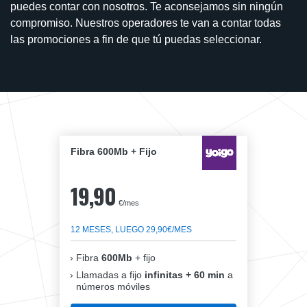
puedes contar con nosotros. Te aconsejamos sin ningún
compromiso. Nuestros operadores te van a contar todas
las promociones a fin de que tú puedas seleccionar.
Fibra 600Mb + Fijo
19,90
€/mes
12 MESES, LUEGO 29,90€/MES
Fibra
600Mb
+ fijo
Llamadas a fijo
infinitas + 60 min
a
números móviles