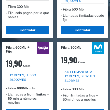
29,90€/MES
Fibra
300 Mb
Fibra 500 Mb
Fijo: solo pagas por lo que
Llamadas ilimitadas desde
hablas
fijo
Contratar
Contratar
Fibra 600Mb +
Fibra 300Mb
Fijo
19,90
19,90
€/mes
€/mes
SIN PERMANENCIA
12 MESES, LUEGO
12 MESES, DESPUÉS
29,90€/MES
31,9€/MES
Fibra
600Mb
+ fijo
Fibra
300 Mb
Llamadas a fijo
infinitas +
Fijo: ilimitadas a fijos +
60 min
a números
50min/mes a móviles
móviles