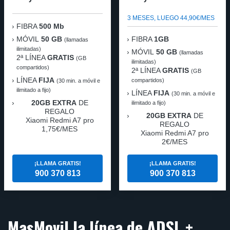
3 MESES, LUEGO 44,90€/MES
FIBRA
500 Mb
MÓVIL
50 GB
FIBRA
1GB
(llamadas
ilimitadas)
MÓVIL
50 GB
(llamadas
2ª LÍNEA
GRATIS
(GB
ilimitadas)
compartidos)
2ª LÍNEA
GRATIS
(GB
LÍNEA
FIJA
compartidos)
(30 min. a móvil e
ilimitado a fijo)
LÍNEA
FIJA
(30 min. a móvil e
20GB EXTRA
DE
ilimitado a fijo)
REGALO
20GB EXTRA
DE
Xiaomi Redmi A7 pro
REGALO
1,75€/MES
Xiaomi Redmi A7 pro
2€/MES
¡LLAMA GRATIS!
¡LLAMA GRATIS!
900 370 813
900 370 813
MasMovil la línea de ADSL +