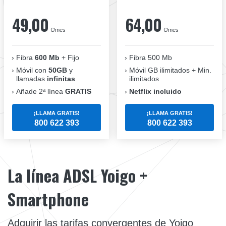
49,00
64,00
€/mes
€/mes
Fibra
600 Mb
+ Fijo
Fibra 500 Mb
Móvil con
50GB
y
Móvil GB ilimitados + Min.
llamadas
infinitas
ilimitados
Añade 2ª línea
GRATIS
Netflix incluido
¡LLAMA GRATIS!
¡LLAMA GRATIS!
800 622 393
800 622 393
La línea ADSL Yoigo +
Smartphone
Adquirir las tarifas convergentes de Yoigo