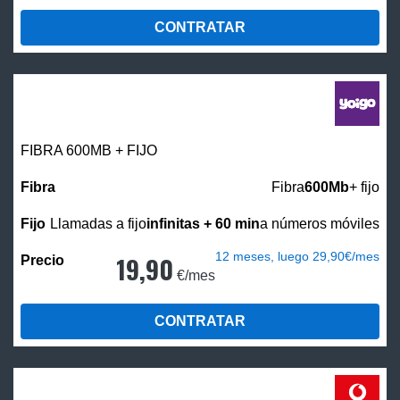
CONTRATAR
FIBRA 600MB + FIJO
Fibra
600Mb
+ fijo
Llamadas a fijo
infinitas + 60 min
a números móviles
12 meses, luego 29,90€/mes
19,90
€/mes
CONTRATAR