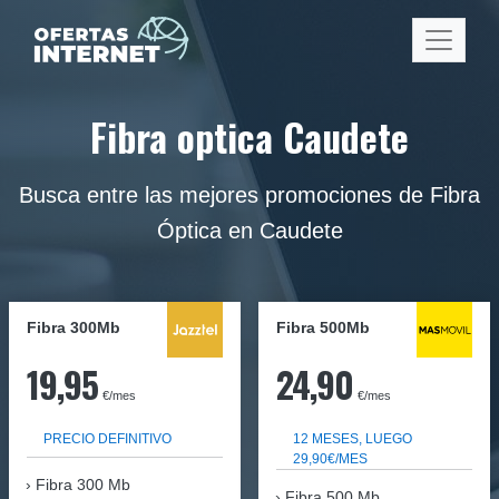
Fibra optica Caudete
Busca entre las mejores promociones de Fibra
Óptica en Caudete
Fibra 300Mb
Fibra
500Mb
19,95
24,90
€/mes
€/mes
PRECIO DEFINITIVO
12 MESES, LUEGO
29,90€/MES
Fibra
300 Mb
Fibra 500 Mb