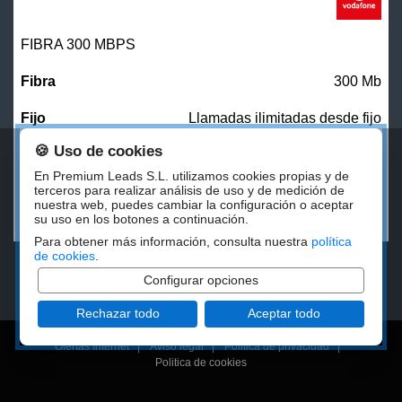
FIBRA 300 MBPS
300 Mb
Llamadas ilimitadas desde fijo
🍪 Uso de cookies
27,00
€/mes
En Premium Leads S.L. utilizamos cookies propias y de
terceros para realizar análisis de uso y de medición de
nuestra web, puedes cambiar la configuración o aceptar
CONTRATAR
su uso en los botones a continuación.
Para obtener más información, consulta nuestra
política
de cookies
.
Configurar opciones
Rechazar todo
Aceptar todo
Ofertas Internet
|
Aviso legal
|
Politica de privacidad
|
Politica de cookies