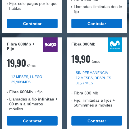
Fijo: solo pagas por lo que
Llamadas ilimitadas desde
hablas
fijo
Contratar
Contratar
Fibra 600Mb +
Fibra 300Mb
Fijo
19,90
19,90
€/mes
€/mes
SIN PERMANENCIA
12 MESES, LUEGO
12 MESES, DESPUÉS
29,90€/MES
31,9€/MES
Fibra
600Mb
+ fijo
Fibra
300 Mb
Llamadas a fijo
infinitas +
Fijo: ilimitadas a fijos +
60 min
a números
50min/mes a móviles
móviles
Contratar
Contratar