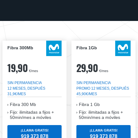
Fibra 300Mb
Fibra 1Gb
19,90
29,90
€/mes
€/mes
SIN PERMANENCIA
SIN PERMANENCIA
12 MESES, DESPUÉS
PROMO 12 MESES, DESPUÉS
31,9€/MES
45,90€/MES
Fibra
300 Mb
Fibra
1 Gb
Fijo: ilimitadas a fijos +
Fijo: ilimitadas a fijos +
50min/mes a móviles
50min/mes a móviles
¡LLAMA GRATIS!
¡LLAMA GRATIS!
919 373 878
919 373 878