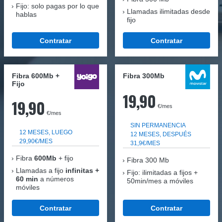
Fijo: solo pagas por lo que
Llamadas ilimitadas desde
hablas
fijo
Contratar
Contratar
Fibra 600Mb +
Fibra 300Mb
Fijo
19,90
19,90
€/mes
€/mes
SIN PERMANENCIA
12 MESES, LUEGO
12 MESES, DESPUÉS
29,90€/MES
31,9€/MES
Fibra
600Mb
+ fijo
Fibra
300 Mb
Llamadas a fijo
infinitas +
Fijo: ilimitadas a fijos +
60 min
a números
50min/mes a móviles
móviles
Contratar
Contratar