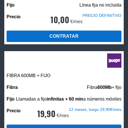
Línea fija no incluida
PRECIO DEFINITIVO
10,00
€/mes
CONTRATAR
FIBRA 600MB + FIJO
Fibra
600Mb
+ fijo
Llamadas a fijo
infinitas + 60 min
a números móviles
12 meses, luego 29,90€/mes
19,90
€/mes