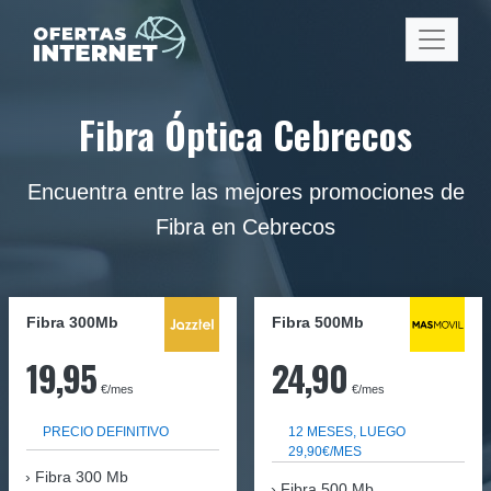
Fibra Óptica Cebrecos
Encuentra entre las mejores promociones de
Fibra en Cebrecos
Fibra 300Mb
Fibra
500Mb
19,95
24,90
€/mes
€/mes
PRECIO DEFINITIVO
12 MESES, LUEGO
29,90€/MES
Fibra
300 Mb
Fibra 500 Mb