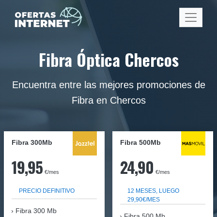
Fibra Óptica Chercos
Encuentra entre las mejores promociones de
Fibra en Chercos
Fibra 300Mb
Fibra
500Mb
19,95
24,90
€/mes
€/mes
PRECIO DEFINITIVO
12 MESES, LUEGO
29,90€/MES
Fibra
300 Mb
Fibra 500 Mb