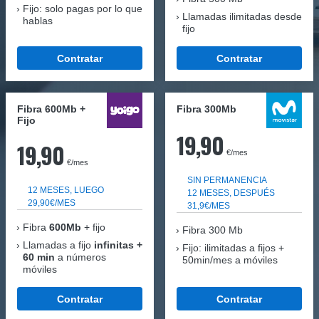
Fijo: solo pagas por lo que
Llamadas ilimitadas desde
hablas
fijo
Contratar
Contratar
Fibra 600Mb +
Fibra 300Mb
Fijo
19,90
19,90
€/mes
€/mes
SIN PERMANENCIA
12 MESES, LUEGO
12 MESES, DESPUÉS
29,90€/MES
31,9€/MES
Fibra
600Mb
+ fijo
Fibra
300 Mb
Llamadas a fijo
infinitas +
Fijo: ilimitadas a fijos +
60 min
a números
50min/mes a móviles
móviles
Contratar
Contratar