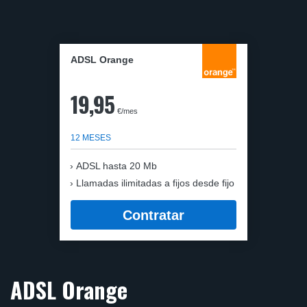
ADSL Orange
19,95
€/mes
12 MESES
ADSL hasta 20 Mb
Llamadas ilimitadas a fijos desde fijo
Contratar
ADSL Orange