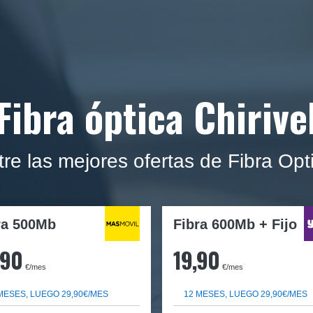
Fibra óptica Chirive
re las mejores ofertas de Fibra Opti
ra
500Mb
Fibra 600Mb + Fijo
,90
19,90
€/mes
€/mes
MESES, LUEGO 29,90€/MES
12 MESES, LUEGO 29,90€/MES