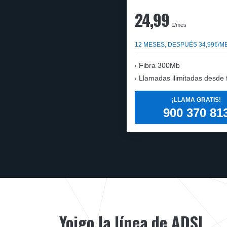
24,99
€/mes
12 MESES, DESPUÉS 34,99€/M
Fibra 300Mb
Llamadas ilimitadas desde fi
¡LLAMA GRATIS!
900 370 81
Yoigo la línea de ADSL