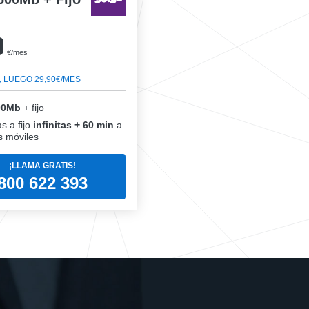
0
€/mes
, LUEGO 29,90€/MES
00Mb
+ fijo
s a fijo
infinitas + 60 min
a
 móviles
¡LLAMA GRATIS!
800 622 393