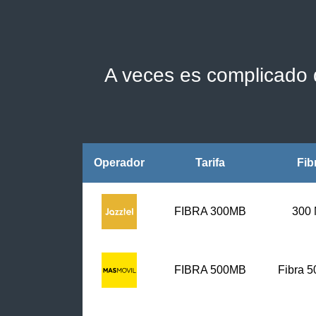
A veces es complicado d
Operador
Tarifa
Fib
FIBRA 300MB
300
FIBRA
500MB
Fibra 