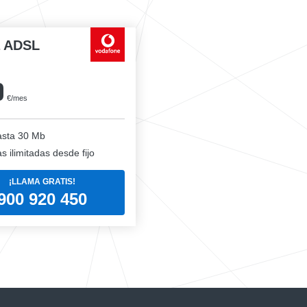
a ADSL
0
€/mes
sta 30 Mb
 ilimitadas desde fijo
¡LLAMA GRATIS!
900 920 450