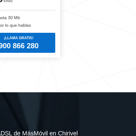
€/mes
sta 30 Mb
or lo que hablas
¡LLAMA GRATIS!
900 866 280
 ADSL de MásMóvil en Chirivel