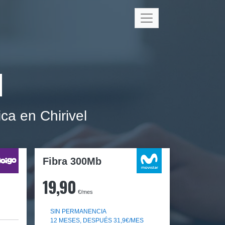
l
ca en Chirivel
Fibra 300Mb
19,90
€/mes
SIN PERMANENCIA
12 MESES, DESPUÉS 31,9€/MES