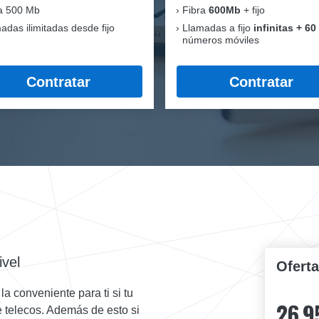
a 500 Mb
Fibra
600Mb
+ fijo
adas ilimitadas desde fijo
Llamadas a fijo
infinitas + 60
números móviles
Contratar
Contratar
ivel
Ofert
a conveniente para ti si tu
26,9
de telecos. Además de esto si