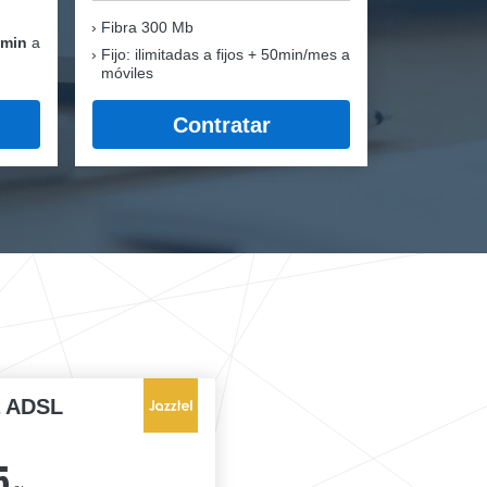
Fibra
300 Mb
 min
a
Fijo: ilimitadas a fijos + 50min/mes a
móviles
Contratar
a ADSL
5