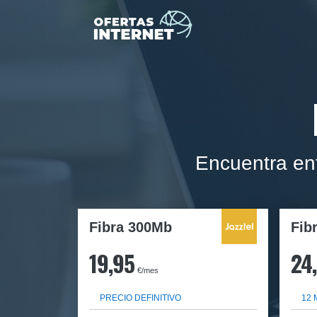
Encuentra ent
Fibra 300Mb
Fib
19,95
24
€/mes
PRECIO DEFINITIVO
12 