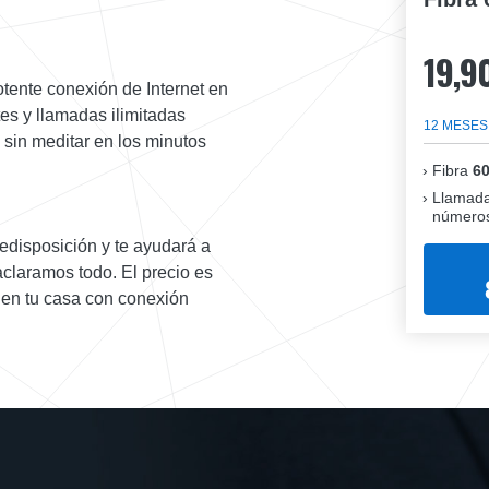
19,9
otente conexión de Internet en
es y llamadas ilimitadas
12 MESES
s sin meditar en los minutos
Fibra
6
Llamada
números
redisposición y te ayudará a
aclaramos todo. El precio es
e en tu casa con conexión