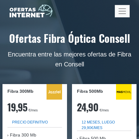
Ofertas Fibra Óptica Consell
Encuentra entre las mejores ofertas de Fibra
en Consell
Fibra 300Mb
Fibra
500Mb
19,95
24,90
€/mes
€/mes
PRECIO DEFINITIVO
12 MESES, LUEGO
29,90€/MES
Fibra
300 Mb
Fibra 500 Mb