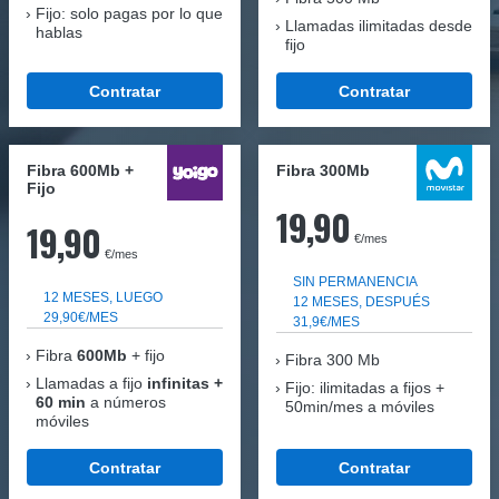
Fijo: solo pagas por lo que
Llamadas ilimitadas desde
hablas
fijo
Contratar
Contratar
Fibra 600Mb +
Fibra 300Mb
Fijo
19,90
19,90
€/mes
€/mes
SIN PERMANENCIA
12 MESES, LUEGO
12 MESES, DESPUÉS
29,90€/MES
31,9€/MES
Fibra
600Mb
+ fijo
Fibra
300 Mb
Llamadas a fijo
infinitas +
Fijo: ilimitadas a fijos +
60 min
a números
50min/mes a móviles
móviles
Contratar
Contratar