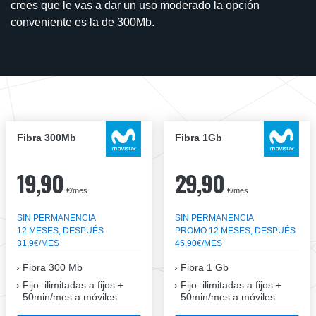
crees que le vas a dar un uso moderado la opción
conveniente es la de 300Mb.
Fibra 300Mb
Fibra 1Gb
19,90
29,90
€/mes
€/mes
SIN PERMANENCIA
SIN PERMANENCIA
12 MESES, DESPUÉS
PROMO 12 MESES, DESPUÉS
31,9€/MES
45,90€/MES
Fibra
300 Mb
Fibra
1 Gb
Fijo: ilimitadas a fijos +
Fijo: ilimitadas a fijos +
50min/mes a móviles
50min/mes a móviles