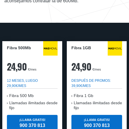
aconsejamos contratar la de 600Mb.
Fibra 500Mb
Fibra 1GB
24,90
24,90
€/mes
€/mes
12 MESES, LUEGO
DESPUÉS DE PROMOS:
29,90€/MES
39,90€/MES
Fibra 500 Mb
Fibra 1 Gb
Llamadas ilimitadas desde
Llamadas ilimitadas desde
fijo
fijo
¡LLAMA GRATIS!
¡LLAMA GRATIS!
900 370 813
900 370 813