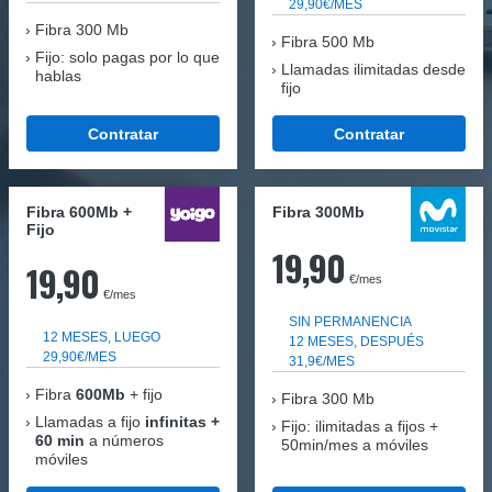
29,90€/MES
Fibra
300 Mb
Fibra 500 Mb
Fijo: solo pagas por lo que
Llamadas ilimitadas desde
hablas
fijo
Contratar
Contratar
Fibra 600Mb +
Fibra 300Mb
Fijo
19,90
19,90
€/mes
€/mes
SIN PERMANENCIA
12 MESES, LUEGO
12 MESES, DESPUÉS
29,90€/MES
31,9€/MES
Fibra
600Mb
+ fijo
Fibra
300 Mb
Llamadas a fijo
infinitas +
Fijo: ilimitadas a fijos +
60 min
a números
50min/mes a móviles
móviles