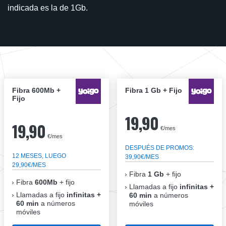
indicada es la de 1Gb.
Fibra 600Mb +
Fibra 1 Gb + Fijo
Fijo
19,90
19,90
€/mes
€/mes
DESPUÉS DE PROMOS:
12 MESES, LUEGO
39,90€/MES
29,90€/MES
Fibra
1 Gb
+ fijo
Fibra
600Mb
+ fijo
Llamadas a fijo
infinitas +
Llamadas a fijo
infinitas +
60 min
a números
60 min
a números
móviles
móviles