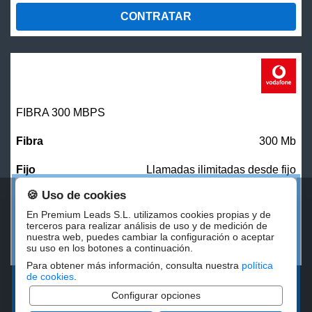
CONTRATAR
FIBRA 300 MBPS
300 Mb
Llamadas ilimitadas desde fijo
🍪 Uso de cookies
27,00
€/mes
En Premium Leads S.L. utilizamos cookies propias y de
terceros para realizar análisis de uso y de medición de
nuestra web, puedes cambiar la configuración o aceptar
CONTRATAR
su uso en los botones a continuación.
Para obtener más información, consulta nuestra
política
de cookies
.
Configurar opciones