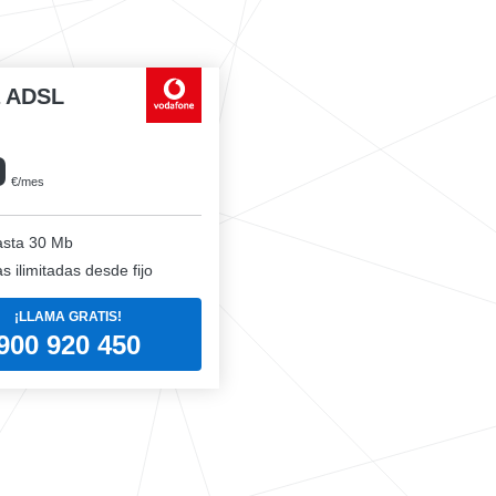
a ADSL
0
€/mes
sta 30 Mb
 ilimitadas desde fijo
¡LLAMA GRATIS!
900 920 450