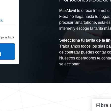
MasMovil te ofrece Internet e
Fibra no llega hasta tu hogar.
ES
precisar Smartphone, esta es 
Internet y escoge la tarifa m
jo a fijos
Selecciona tu tarifa de la 
Trabajamos todos los días par
de contratar puedes contar c
3
Nuestros operadores te contar
seleccionar.
Fibra 