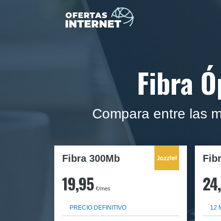
Fibra Ó
Compara entre las m
Fibra 300Mb
Fib
19,95
24
€/mes
PRECIO DEFINITIVO
12 