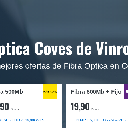
ptica Coves de Vinr
ejores ofertas de Fibra Optica en C
ra
500Mb
Fibra 600Mb + Fijo
,90
19,90
€/mes
€/mes
MESES, LUEGO 29,90€/MES
12 MESES, LUEGO 29,90€/MES