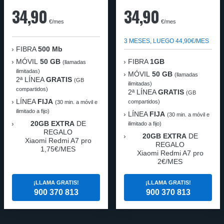
34,90
34,90
€/mes
€/mes
3 MESES, LUEGO 44,90€/MES
FIBRA
500 Mb
MÓVIL
50 GB
FIBRA
1GB
(llamadas
ilimitadas)
MÓVIL
50 GB
(llamadas
2ª LÍNEA
GRATIS
(GB
ilimitadas)
compartidos)
2ª LÍNEA
GRATIS
(GB
LÍNEA
FIJA
compartidos)
(30 min. a móvil e
ilimitado a fijo)
LÍNEA
FIJA
(30 min. a móvil e
20GB EXTRA
DE
ilimitado a fijo)
REGALO
20GB EXTRA
DE
Xiaomi Redmi A7 pro
REGALO
1,75€/MES
Xiaomi Redmi A7 pro
2€/MES
¡LLAMA GRATIS!
¡LLAMA GRATIS!
900 370 813
900 370 813