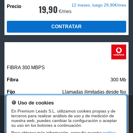
12 meses, luego 29,90€/mes
19,90
€/mes
CONTRATAR
FIBRA 300 MBPS
300 Mb
Llamadas ilimitadas desde fijo
🍪 Uso de cookies
27,00
€/mes
En Premium Leads S.L. utilizamos cookies propias y de
terceros para realizar análisis de uso y de medición de
nuestra web, puedes cambiar la configuración o aceptar
CONTRATAR
su uso en los botones a continuación.
Para obtener más información, consulta nuestra
política