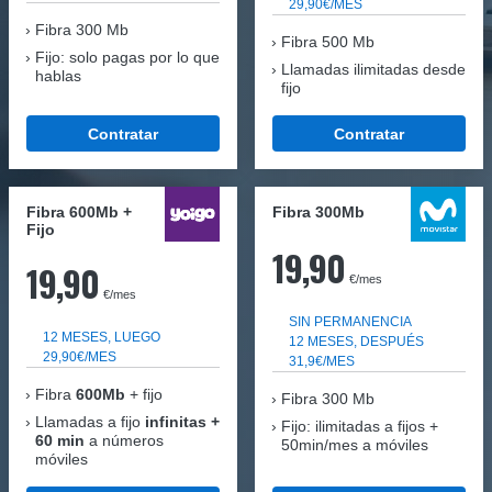
29,90€/MES
Fibra
300 Mb
Fibra 500 Mb
Fijo: solo pagas por lo que
Llamadas ilimitadas desde
hablas
fijo
Contratar
Contratar
Fibra 600Mb +
Fibra 300Mb
Fijo
19,90
19,90
€/mes
€/mes
SIN PERMANENCIA
12 MESES, LUEGO
12 MESES, DESPUÉS
29,90€/MES
31,9€/MES
Fibra
600Mb
+ fijo
Fibra
300 Mb
Llamadas a fijo
infinitas +
Fijo: ilimitadas a fijos +
60 min
a números
50min/mes a móviles
móviles