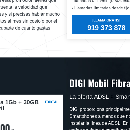
n esta promoción tienes que
llamadas 0 cts/min (0,50€ esta
cuenta la velocidad que
Llamadas ilimitadas desde fijo
es y si precisas hablar mucho
¡LLAMA GRATIS!
tos al mes sin costo o por el
919 373 878
ocuparte de cuanto gastas
DIGI Mobil Fibr
La oferta ADSL + Smar
ra 1Gb + 30GB
il
DIGI proporciona principalment
Smartphones a menos que no 
,00
instalar la línea de ADSL. En