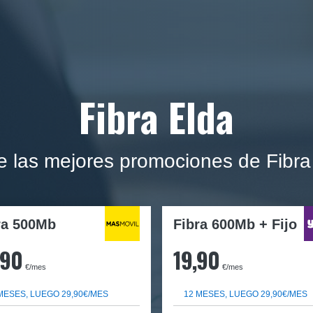
Fibra Elda
e las mejores promociones de Fibra
ra
500Mb
Fibra 600Mb + Fijo
,90
19,90
€/mes
€/mes
MESES, LUEGO 29,90€/MES
12 MESES, LUEGO 29,90€/MES