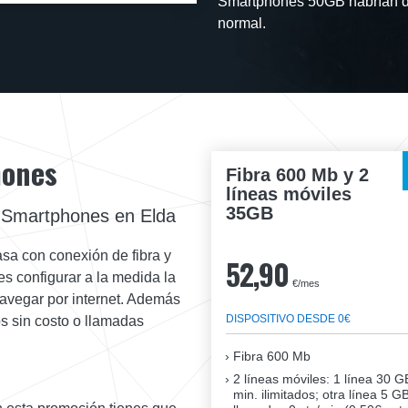
Smartphones 50GB habrían de
normal.
hones
Fibra 600 Mb y 2
líneas móviles
35GB
 Smartphones en Elda
asa con conexión de fibra y
52,90
s configurar a la medida la
€/mes
navegar por internet. Además
DISPOSITIVO DESDE 0€
s sin costo o llamadas
Fibra
600 Mb
2 líneas móviles
: 1 línea 30 G
min. ilimitados; otra línea 5 G