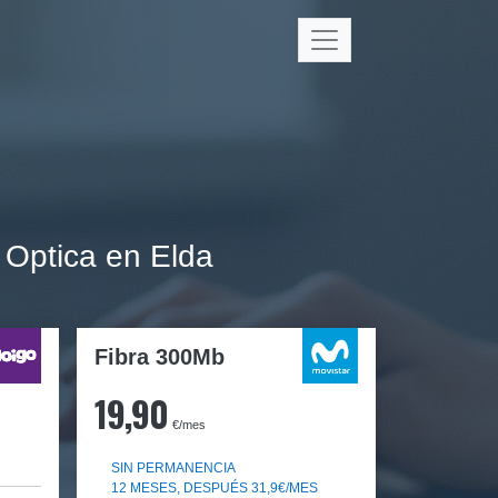
 Optica en Elda
Fibra 300Mb
19,90
€/mes
SIN PERMANENCIA
12 MESES, DESPUÉS 31,9€/MES