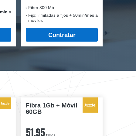
Fibra
300 Mb
 min
a
Fijo: ilimitadas a fijos + 50min/mes a
móviles
Contratar
Fibra 1Gb + Móvil
60GB
51,95
€/mes