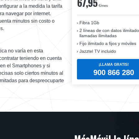
67,95
figurar a la medida la tarifa
€/mes
a navegar por internet.
enta minutos sin costo o
Fibra 1Gb
s.
2 líneas de con datos ilimitado
llamadas ilimitadas
Fijo ilimitado a fijos y móviles
tica no varía en esta
Jazztel TV incluido
contratar teniendo en cuenta
¡LLAMA GRATIS!
 en el Smartphones y si
900 866 280
cisas solo ciertos minutos al
ilimitadas para despreocuparte
MásMóvil la lín