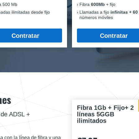
a 500 Mb
Fibra
600Mb
+ fijo
adas ilimitadas desde fijo
Llamadas a fijo
infinitas + 60
números móviles
Contratar
Contratar
nes
Fibra 1Gb + Fijo+ 2
líneas 5GGB
a de ADSL +
ilimitados
a con la línea de fibra y una