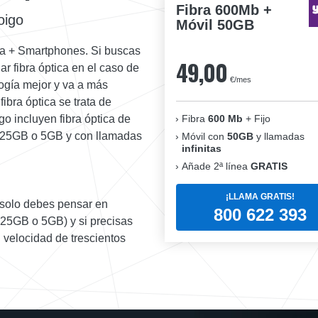
Fibra 600Mb +
oigo
Móvil 50GB
asa + Smartphones. Si buscas
49,00
r fibra óptica en el caso de
€/mes
ogía mejor y va a más
fibra óptica se trata de
Fibra
600 Mb
+ Fijo
go incluyen fibra óptica de
 25GB o 5GB y con llamadas
Móvil con
50GB
y llamadas
infinitas
Añade 2ª línea
GRATIS
¡LLAMA GRATIS!
s solo debes pensar en
800 622 393
(25GB o 5GB) y si precisas
n velocidad de trescientos