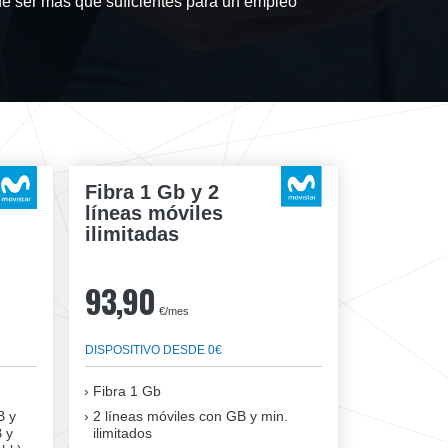
 ser más que suficientes para un empleo
Fibra 1 Gb y 2
líneas móviles
ilimitadas
93,90
€/mes
DISPOSITIVO DESDE 0€
Fibra
1 Gb
B y
2 líneas móviles
con GB y min.
B y
ilimitados