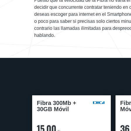
Puesto que la velocidad de la Fibra no varía e
decidir que concurrente contratar teniendo en 
deseas escoger para internet en el Smartphon
o poco para saber si precisas solo ciertos minu
contrario las llamadas ilimitadas para despre
hablando.
Fibra 300Mb +
Fib
30GB Móvil
Móv
15,00
36