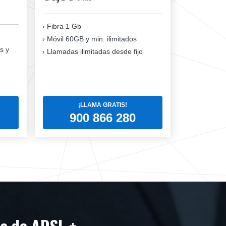
Fibra 1 Gb
Móvil 60GB y min. ilimitados
s y
Llamadas ilimitadas desde fijo
¡LLAMA GRATIS!
900 866 280
ea de ADSL +