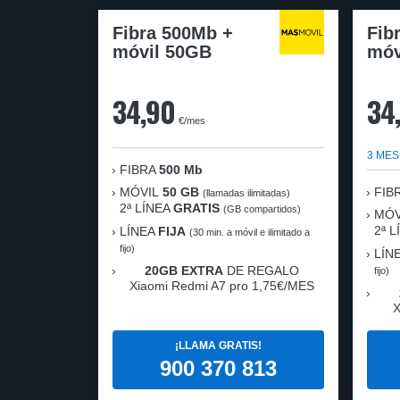
Fibra 500Mb +
Fib
móvil 50GB
móv
34,90
34
€/mes
3 MES
FIBRA
500 Mb
MÓVIL
50 GB
FIB
(llamadas ilimitadas)
2ª LÍNEA
GRATIS
(GB compartidos)
MÓV
2ª 
LÍNEA
FIJA
(30 min. a móvil e ilimitado a
fijo)
LÍN
20GB EXTRA
DE REGALO
fijo)
Xiaomi Redmi A7 pro 1,75€/MES
X
¡LLAMA GRATIS!
900 370 813