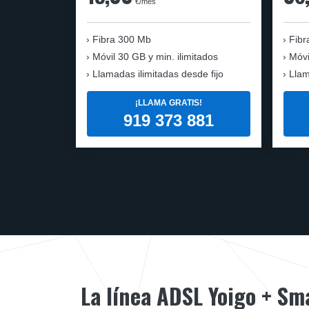
€/mes
Fibra
300 Mb
Fibr
Móvil
30 GB y min. ilimitados
Móvi
Llamadas ilimitadas desde fijo
Llam
¡LLAMA GRATIS!
919 373 881
La línea ADSL Yoigo + S