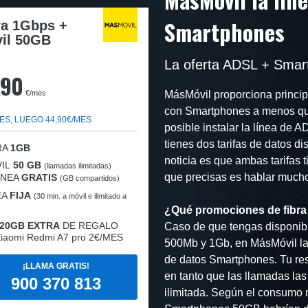
Smartphones
ra 1Gbps +
il 50GB
La oferta ADSL + Smar
,90
€/mes
MásMóvil proporciona principa
con Smartphones a menos que
ES, LUEGO 44,90€/MES
posible instalar la línea de 
tienes dos tarifas de datos 
RA
1GB
noticia es que ambas tarifas t
IL
50 GB
(llamadas ilimitadas)
que precisas es hablar mucho 
LÍNEA
GRATIS
(GB compartidos)
EA
FIJA
(30 min. a móvil e ilimitado a
¿Qué promociones de fibra
20GB EXTRA
DE REGALO
Caso de que tengas disponibi
iaomi Redmi A7 pro 2€/MES
500Mb y 1Gb, en MásMóvil la 
de datos Smartphones. Tu res
¡LLAMA GRATIS!
en tanto que las llamadas las
900 370 813
ilimitada. Según el consumo m