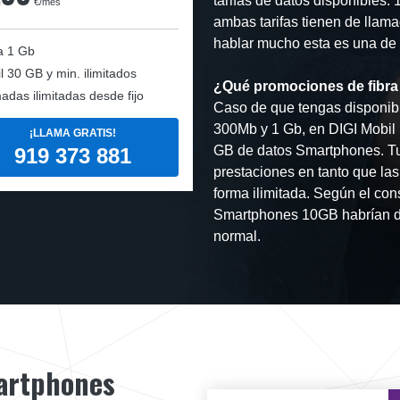
tarifas de datos disponibles:
€/mes
ambas tarifas tienen de llama
hablar mucho esta es una de la
a
1 Gb
l
30 GB y min. ilimitados
¿Qué promociones de fibra 
adas ilimitadas desde fijo
Caso de que tengas disponibi
300Mb y 1 Gb, en DIGI Mobil 
¡LLAMA GRATIS!
GB de datos Smartphones. Tu
919 373 881
prestaciones en tanto que las
forma ilimitada. Según el con
Smartphones 10GB habrían de
normal.
martphones