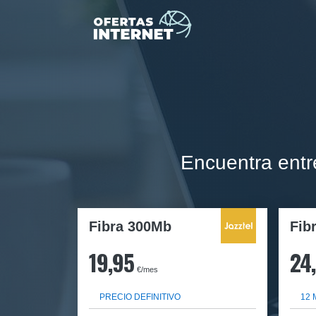
Encuentra entr
Fibra 300Mb
Fib
19,95
24
€/mes
PRECIO DEFINITIVO
12 