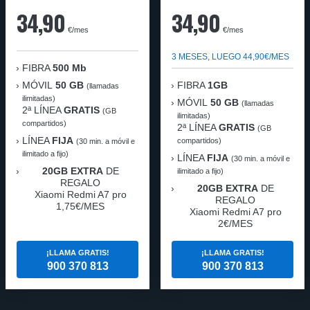
34,90
34,90
€/mes
€/mes
3 MESES, LUEGO 44,90€/MES
FIBRA
500 Mb
MÓVIL
50 GB
FIBRA
1GB
(llamadas
ilimitadas)
MÓVIL
50 GB
(llamadas
2ª LÍNEA
GRATIS
(GB
ilimitadas)
compartidos)
2ª LÍNEA
GRATIS
(GB
LÍNEA
FIJA
compartidos)
(30 min. a móvil e
ilimitado a fijo)
LÍNEA
FIJA
(30 min. a móvil e
20GB EXTRA
DE
ilimitado a fijo)
REGALO
20GB EXTRA
DE
Xiaomi Redmi A7 pro
REGALO
1,75€/MES
Xiaomi Redmi A7 pro
2€/MES
¡LLAMA GRATIS!
¡LLAMA GRATIS!
900 370 813
900 370 813