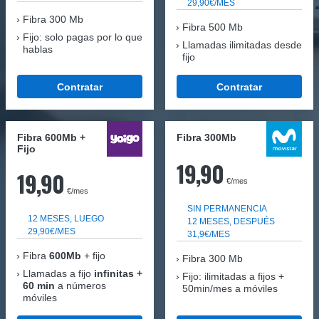
29,90€/MES
Fibra
300 Mb
Fibra 500 Mb
Fijo: solo pagas por lo que
Llamadas ilimitadas desde
hablas
fijo
Contratar
Contratar
Fibra 600Mb +
Fibra 300Mb
Fijo
19,90
19,90
€/mes
€/mes
SIN PERMANENCIA
12 MESES, LUEGO
12 MESES, DESPUÉS
29,90€/MES
31,9€/MES
Fibra
600Mb
+ fijo
Fibra
300 Mb
Llamadas a fijo
infinitas +
Fijo: ilimitadas a fijos +
60 min
a números
50min/mes a móviles
móviles