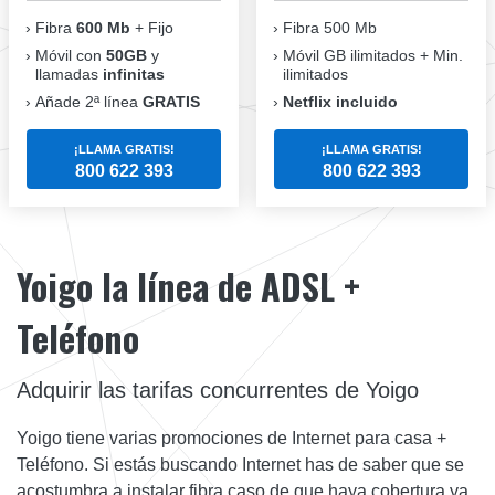
Fibra
600 Mb
+ Fijo
Fibra 500 Mb
Móvil con
50GB
y
Móvil GB ilimitados + Min.
llamadas
infinitas
ilimitados
Añade 2ª línea
GRATIS
Netflix incluido
¡LLAMA GRATIS!
¡LLAMA GRATIS!
800 622 393
800 622 393
Yoigo la línea de ADSL +
Teléfono
Adquirir las tarifas concurrentes de Yoigo
Yoigo tiene varias promociones de Internet para casa +
Teléfono. Si estás buscando Internet has de saber que se
acostumbra a instalar fibra caso de que haya cobertura ya