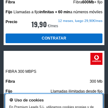
Fibra
600Mb
+ fijo
Llamadas a fijo
infinitas + 60 min
a números móviles
12 meses, luego 29,90€/mes
19,90
€/mes
CONTRATAR
FIBRA 300 MBPS
300 Mb
Llamadas ilimitadas desde fijo
🍪 Uso de cookies
27,00
€/mes
En Premium Leads S.L. utilizamos cookies propias y de