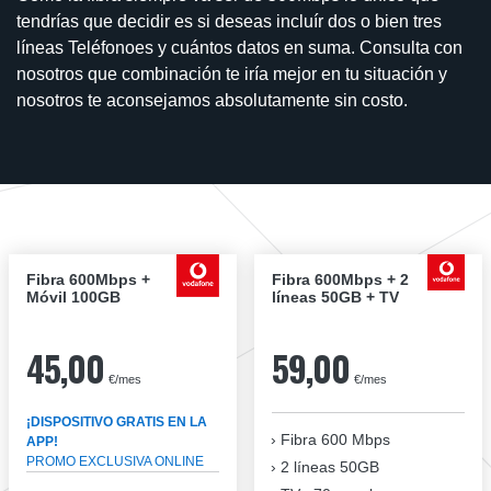
tendrías que decidir es si deseas incluír dos o bien tres
líneas Teléfonoes y cuántos datos en suma. Consulta con
nosotros que combinación te iría mejor en tu situación y
nosotros te aconsejamos absolutamente sin costo.
Fibra 600Mbps +
Fibra 600Mbps + 2
Móvil 100GB
líneas 50GB + TV
45,00
59,00
€/mes
€/mes
¡DISPOSITIVO GRATIS EN LA
Fibra
600 Mbps
APP!
PROMO EXCLUSIVA ONLINE
2 líneas 50GB