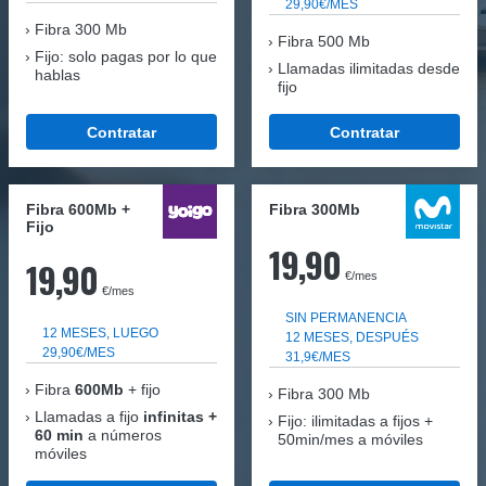
29,90€/MES
Fibra
300 Mb
Fibra 500 Mb
Fijo: solo pagas por lo que
Llamadas ilimitadas desde
hablas
fijo
Contratar
Contratar
Fibra 600Mb +
Fibra 300Mb
Fijo
19,90
19,90
€/mes
€/mes
SIN PERMANENCIA
12 MESES, LUEGO
12 MESES, DESPUÉS
29,90€/MES
31,9€/MES
Fibra
600Mb
+ fijo
Fibra
300 Mb
Llamadas a fijo
infinitas +
Fijo: ilimitadas a fijos +
60 min
a números
50min/mes a móviles
móviles