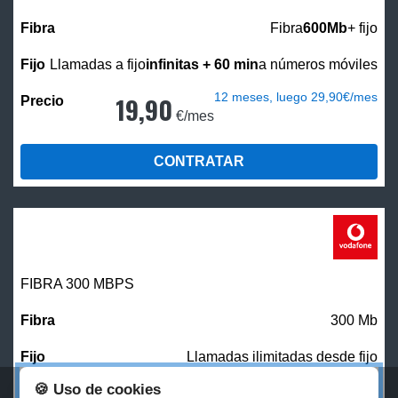
Fibra
600Mb
+ fijo
Llamadas a fijo
infinitas + 60 min
a números móviles
12 meses, luego 29,90€/mes
19,90
€/mes
CONTRATAR
FIBRA 300 MBPS
300 Mb
Llamadas ilimitadas desde fijo
🍪 Uso de cookies