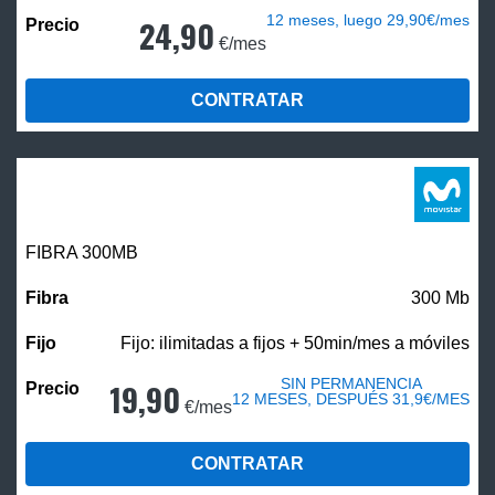
12 meses, luego 29,90€/mes
24,90
€/mes
CONTRATAR
FIBRA 300MB
300 Mb
Fijo: ilimitadas a fijos + 50min/mes a móviles
SIN PERMANENCIA
19,90
12 MESES, DESPUÉS 31,9€/MES
€/mes
CONTRATAR