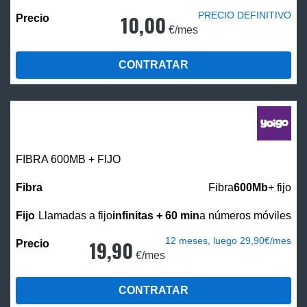
PRECIO DEFINITIVO
10,00
€/mes
CONTRATAR
FIBRA 600MB + FIJO
Fibra
600Mb
+ fijo
Llamadas a fijo
infinitas + 60 min
a números móviles
12 meses, luego 29,90€/mes
19,90
€/mes
CONTRATAR