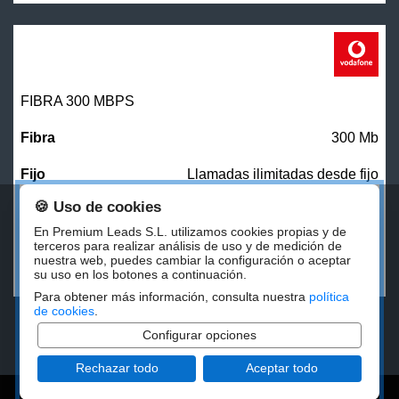
FIBRA 300 MBPS
300 Mb
Llamadas ilimitadas desde fijo
🍪 Uso de cookies
27,00
€/mes
En Premium Leads S.L. utilizamos cookies propias y de
terceros para realizar análisis de uso y de medición de
nuestra web, puedes cambiar la configuración o aceptar
CONTRATAR
su uso en los botones a continuación.
Para obtener más información, consulta nuestra
política
de cookies
.
Configurar opciones
Rechazar todo
Aceptar todo