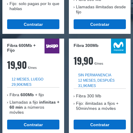
Fijo: solo pagas por lo que
Llamadas ilimitadas desde
hablas
fijo
Contratar
Contratar
Fibra 600Mb +
Fibra 300Mb
Fijo
19,90
19,90
€/mes
€/mes
SIN PERMANENCIA
12 MESES, LUEGO
12 MESES, DESPUÉS
29,90€/MES
31,9€/MES
Fibra
600Mb
+ fijo
Fibra
300 Mb
Llamadas a fijo
infinitas +
Fijo: ilimitadas a fijos +
60 min
a números
50min/mes a móviles
móviles
Contratar
Contratar