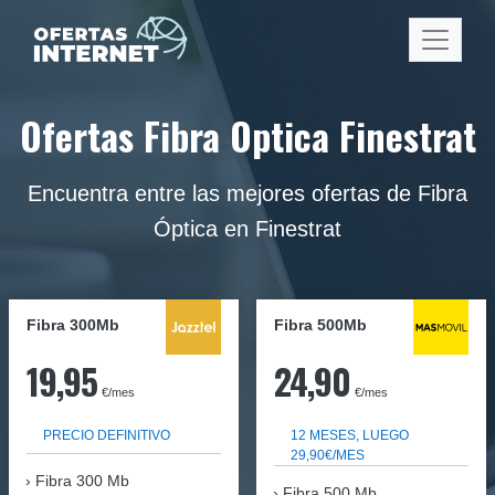
Ofertas Fibra Optica Finestrat
Encuentra entre las mejores ofertas de Fibra
Óptica en Finestrat
Fibra 300Mb
Fibra
500Mb
19,95
24,90
€/mes
€/mes
PRECIO DEFINITIVO
12 MESES, LUEGO
29,90€/MES
Fibra
300 Mb
Fibra 500 Mb