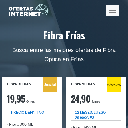
Fibra Frías
Busca entre las mejores ofertas de Fibra
Optica en Frías
Fibra 300Mb
Fibra
500Mb
19,95
24,90
€/mes
€/mes
PRECIO DEFINITIVO
12 MESES, LUEGO
29,90€/MES
Fibra
300 Mb
Fibra 500 Mb