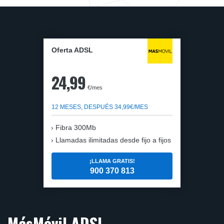
Oferta ADSL
24,99
€/mes
12 MESES, DESPUÉS 34,99€/MES
Fibra 300Mb
Llamadas ilimitadas desde fijo a fijos
¡LLAMA GRATIS!
900 370 813
MásMóvil ADSL