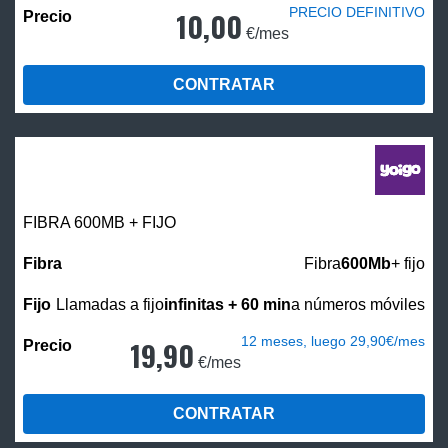
PRECIO DEFINITIVO
10,00
€/mes
CONTRATAR
FIBRA 600MB + FIJO
Fibra
600Mb
+ fijo
Llamadas a fijo
infinitas + 60 min
a números móviles
12 meses, luego 29,90€/mes
19,90
€/mes
CONTRATAR