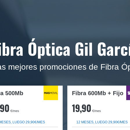
ibra Óptica Gil Garc
as mejores promociones de Fibra Óp
ra
500Mb
Fibra 600Mb + Fijo
,90
19,90
€/mes
€/mes
MESES, LUEGO 29,90€/MES
12 MESES, LUEGO 29,90€/MES