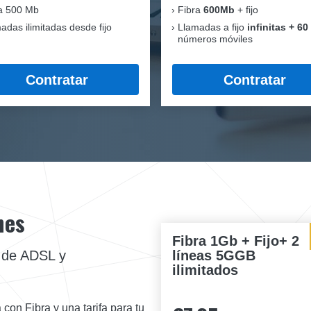
a 500 Mb
Fibra
600Mb
+ fijo
adas ilimitadas desde fijo
Llamadas a fijo
infinitas + 60
números móviles
Contratar
Contratar
nes
Fibra 1Gb + Fijo+ 2
líneas 5GGB
a de ADSL y
ilimitados
 con Fibra y una tarifa para tu