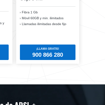
Fibra 1 Gb
Móvil 60GB y min. ilimitados
s y
Llamadas ilimitadas desde fijo
¡LLAMA GRATIS!
900 866 280
ea de ADSL +