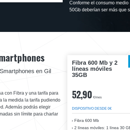
Conforme el consumo medio d
50Gb deberían ser más que su
 Smartphones
Fibra 600 Mb y 2
líneas móviles
 Smartphones en Gil
35GB
52,90
a con Fibra y una tarifa para
€/mes
 la medida la tarifa pudiendo
red. Además podrás elegir
DISPOSITIVO DESDE 0€
amadas sin límite para charlar
Fibra
600 Mb
2 líneas móviles
: 1 línea 30 G