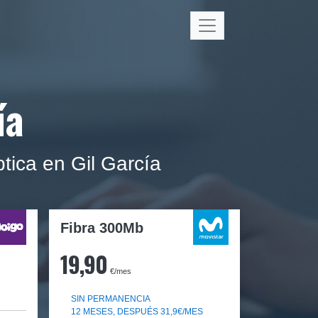
ía
tica en Gil García
Fibra 300Mb
19,90
€/mes
SIN PERMANENCIA
12 MESES, DESPUÉS 31,9€/MES