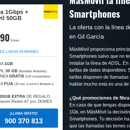
Smartphones
ra 1Gbps +
il 50GB
La oferta con la línea
,90
en Gil García
€/mes
MásMóvil proporciona principa
ES, LUEGO 44,90€/MES
Smartphones salvo que no te
instalar la línea de ADSL. En
RA
1GB
tarifas de datos disponible
IL
50 GB
(llamadas ilimitadas)
LÍNEA
GRATIS
(GB compartidos)
tarifas disponen de llamadas i
EA
FIJA
hablar mucho esta es una de la
(30 min. a móvil e ilimitado a
20GB EXTRA
DE REGALO
¿Qué promociones de fibra
iaomi Redmi A7 pro 2€/MES
En caso de que tengas dispon
1Gb, en MásMóvil la decisión
¡LLAMA GRATIS!
Smartphones. Tu decisión ha 
900 370 813
que las llamadas las tienes cu