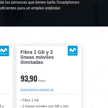
e las personas que tienen tarifa Smartphones
ficientes para un empleo estándar.
Fibra 1 Gb y 2
líneas móviles
ilimitadas
93,90
€/mes
DISPOSITIVO DESDE 0€
Fibra
1 Gb
B y
2 líneas móviles
con GB y min.