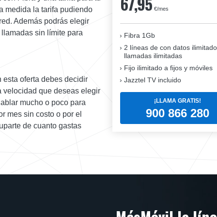
67,95
 medida la tarifa pudiendo
€/mes
 red. Además podrás elegir
 llamadas sin límite para
Fibra 1Gb
2 líneas de con datos ilimitado
llamadas ilimitadas
Fijo ilimitado a fijos y móviles
 esta oferta debes decidir
Jazztel TV incluido
a velocidad que deseas elegir
¡LLAMA GRATIS!
 hablar mucho o poco para
900 866 280
r mes sin costo o por el
cuparte de cuanto gastas
MásMóvil la lín