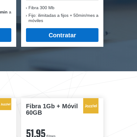
Fibra
300 Mb
 min
a
Fijo: ilimitadas a fijos + 50min/mes a
móviles
Contratar
Fibra 1Gb + Móvil
60GB
51,95
€/mes