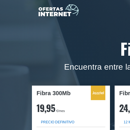
F
Encuentra entre l
Fibra 300Mb
Fib
19,95
24
€/mes
PRECIO DEFINITIVO
12 