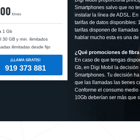
,00
Smartphones salvo que no te
€/mes
instalar la línea de ADSL. En
tarifas de datos disponible
tarifas disponen de llamadas i
a
1 Gb
hablar mucho esta es una de la
l
30 GB y min. ilimitados
adas ilimitadas desde fijo
¿Qué promociones de fibra 
En caso de que tengas dispon
¡LLAMA GRATIS!
919 373 881
Gb, en Digi Mobil la decisión
Smartphones. Tu decisión ha 
que las llamadas las tienes cu
Conforme el consumo medio d
10Gb deberían ser más que su