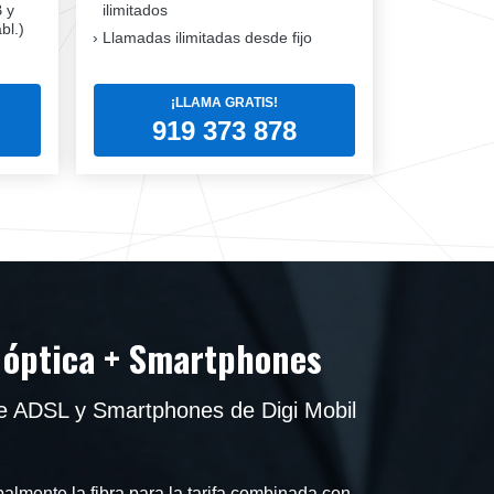
B y
ilimitados
bl.)
Llamadas ilimitadas desde fijo
¡LLAMA GRATIS!
919 373 878
a óptica + Smartphones
 de ADSL y Smartphones de Digi Mobil
palmente la fibra para la tarifa combinada con