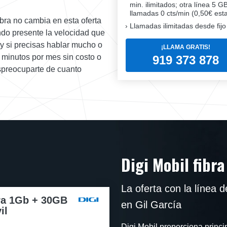
min. ilimitados; otra línea 5 G
llamadas 0 cts/min (0,50€ esta
ibra no cambia en esta oferta
Llamadas ilimitadas desde fijo
ndo presente la velocidad que
 y si precisas hablar mucho o
¡LLAMA GRATIS!
 minutos por mes sin costo o
919 373 878
espreocuparte de cuanto
Digi Mobil fibr
La oferta con la línea
ra 1Gb + 30GB
en Gil García
il
Digi Mobil proporciona princi