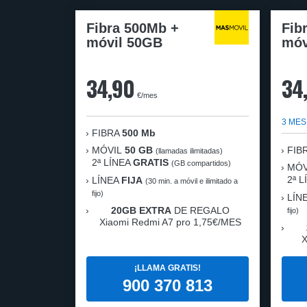
Fibra 500Mb +
Fib
móvil 50GB
móv
34,90
34
€/mes
3 MES
FIBRA
500 Mb
MÓVIL
50 GB
FIB
(llamadas ilimitadas)
2ª LÍNEA
GRATIS
(GB compartidos)
MÓV
2ª 
LÍNEA
FIJA
(30 min. a móvil e ilimitado a
fijo)
LÍN
20GB EXTRA
DE REGALO
fijo)
Xiaomi Redmi A7 pro 1,75€/MES
X
¡LLAMA GRATIS!
900 370 813