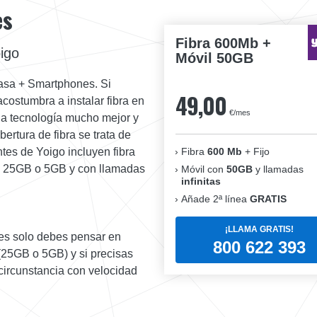
es
Fibra 600Mb +
oigo
Móvil 50GB
 casa + Smartphones. Si
49,00
costumbra a instalar fibra en
€/mes
na tecnología mucho mejor y
ertura de fibra se trata de
Fibra
600 Mb
+ Fijo
ntes de Yoigo incluyen fibra
de 25GB o 5GB y con llamadas
Móvil con
50GB
y llamadas
infinitas
Añade 2ª línea
GRATIS
¡LLAMA GRATIS!
ntes solo debes pensar en
800 622 393
(25GB o 5GB) y si precisas
a circunstancia con velocidad