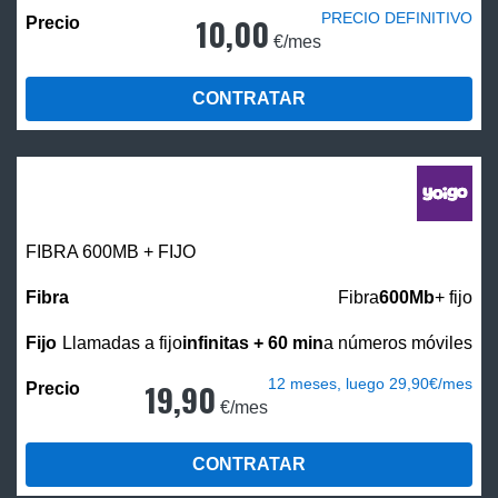
PRECIO DEFINITIVO
10,00
€/mes
CONTRATAR
FIBRA 600MB + FIJO
Fibra
600Mb
+ fijo
Llamadas a fijo
infinitas + 60 min
a números móviles
12 meses, luego 29,90€/mes
19,90
€/mes
CONTRATAR