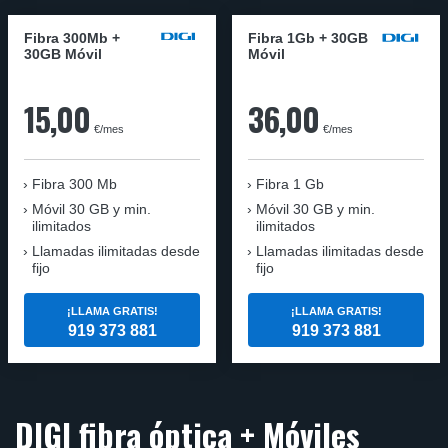
Fibra 300Mb +
Fibra 1Gb + 30GB
30GB Móvil
Móvil
15,00
36,00
€/mes
€/mes
Fibra
300 Mb
Fibra
1 Gb
Móvil
30 GB y min.
Móvil
30 GB y min.
ilimitados
ilimitados
Llamadas ilimitadas desde
Llamadas ilimitadas desde
fijo
fijo
¡LLAMA GRATIS!
¡LLAMA GRATIS!
919 373 881
919 373 881
DIGI fibra óptica + Móviles