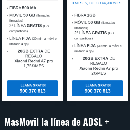
3 MESES, LUEGO 44,90€/MES
FIBRA
500 Mb
MÓVIL
50 GB
FIBRA
1GB
(llamadas
ilimitadas)
MÓVIL
50 GB
(llamadas
2ª LÍNEA
GRATIS
(GB
ilimitadas)
compartidos)
2ª LÍNEA
GRATIS
(GB
LÍNEA
FIJA
compartidos)
(30 min. a móvil e
ilimitado a fijo)
LÍNEA
FIJA
(30 min. a móvil e
20GB EXTRA
DE
ilimitado a fijo)
REGALO
20GB EXTRA
DE
Xiaomi Redmi A7 pro
REGALO
1,75€/MES
Xiaomi Redmi A7 pro
2€/MES
¡LLAMA GRATIS!
¡LLAMA GRATIS!
900 370 813
900 370 813
MasMovil la línea de ADSL +