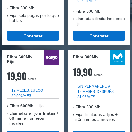
29,90€/MES
Fibra
300 Mb
Fibra 500 Mb
Fijo: solo pagas por lo que
Llamadas ilimitadas desde
hablas
fijo
Contratar
Contratar
Fibra 600Mb +
Fibra 300Mb
Fijo
19,90
19,90
€/mes
€/mes
SIN PERMANENCIA
12 MESES, LUEGO
12 MESES, DESPUÉS
29,90€/MES
31,9€/MES
Fibra
600Mb
+ fijo
Fibra
300 Mb
Llamadas a fijo
infinitas +
Fijo: ilimitadas a fijos +
60 min
a números
50min/mes a móviles
móviles