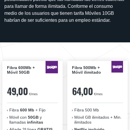
para llamar de forma ilimitada. Conforme el consumo
medio de los usuarios que tienen tarifa Móviles 10GB
habrían de ser suficientes para un empleo estándar.
Fibra 600Mb +
Fibra 500Mb +
Móvil 50GB
Móvil ilimitado
49,00
64,00
€/mes
€/mes
Fibra
600 Mb
+ Fijo
Fibra 500 Mb
Móvil con
50GB
y
Móvil GB ilimitados + Min.
llamadas
infinitas
ilimitados
Añade 2ª línea
GRATIS
Netflix incluido