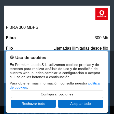
FIBRA 300 MBPS
300 Mb
Llamadas ilimitadas desde fijo
🍪 Uso de cookies
27,00
€/mes
En Premium Leads S.L. utilizamos cookies propias y de
terceros para realizar análisis de uso y de medición de
nuestra web, puedes cambiar la configuración o aceptar
CONTRATAR
su uso en los botones a continuación.
Para obtener más información, consulta nuestra
política
de cookies
.
Configurar opciones
Rechazar todo
Aceptar todo
Ofertas Internet
|
Aviso legal
|
Politica de privacidad
|