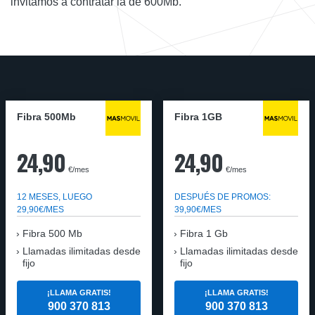
invitamos a contratar la de 600Mb.
Fibra 500Mb
Fibra 1GB
24,90
24,90
€/mes
€/mes
12 MESES, LUEGO
DESPUÉS DE PROMOS:
29,90€/MES
39,90€/MES
Fibra 500 Mb
Fibra 1 Gb
Llamadas ilimitadas desde
Llamadas ilimitadas desde
fijo
fijo
¡LLAMA GRATIS!
¡LLAMA GRATIS!
900 370 813
900 370 813