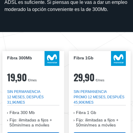
ADSL es suficiente. Si piensas que le vas a dar un empleo
moderado la opción conveniente es la de 300Mb.
Fibra 300Mb
Fibra 1Gb
19,90
29,90
€/mes
€/mes
SIN PERMANENCIA
SIN PERMANENCIA
12 MESES, DESPUÉS
PROMO 12 MESES, DESPUÉS
31,9€/MES
45,90€/MES
Fibra
300 Mb
Fibra
1 Gb
Fijo: ilimitadas a fijos +
Fijo: ilimitadas a fijos +
50min/mes a móviles
50min/mes a móviles