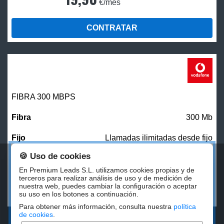
€/mes
CONTRATAR
FIBRA 300 MBPS
300 Mb
Llamadas ilimitadas desde fijo
🍪 Uso de cookies
27,00
€/mes
En Premium Leads S.L. utilizamos cookies propias y de
terceros para realizar análisis de uso y de medición de
nuestra web, puedes cambiar la configuración o aceptar
CONTRATAR
su uso en los botones a continuación.
Para obtener más información, consulta nuestra
política
de cookies
.