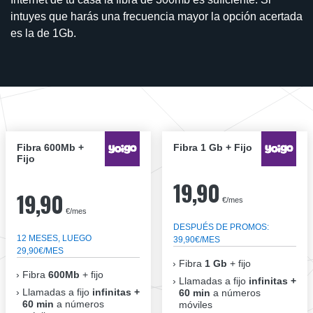
intuyes que harás una frecuencia mayor la opción acertada
es la de 1Gb.
Fibra 600Mb +
Fibra 1 Gb + Fijo
Fijo
19,90
19,90
€/mes
€/mes
DESPUÉS DE PROMOS:
12 MESES, LUEGO
39,90€/MES
29,90€/MES
Fibra
1 Gb
+ fijo
Fibra
600Mb
+ fijo
Llamadas a fijo
infinitas +
Llamadas a fijo
infinitas +
60 min
a números
60 min
a números
móviles