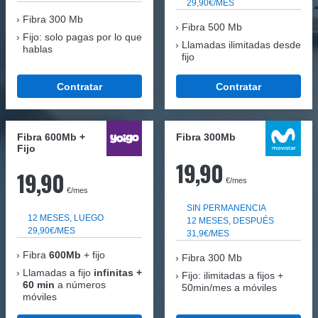
29,90€/MES
Fibra
300 Mb
Fibra 500 Mb
Fijo: solo pagas por lo que
Llamadas ilimitadas desde
hablas
fijo
Contratar
Contratar
Fibra 600Mb +
Fibra 300Mb
Fijo
19,90
19,90
€/mes
€/mes
SIN PERMANENCIA
12 MESES, LUEGO
12 MESES, DESPUÉS
29,90€/MES
31,9€/MES
Fibra
600Mb
+ fijo
Fibra
300 Mb
Llamadas a fijo
infinitas +
Fijo: ilimitadas a fijos +
60 min
a números
50min/mes a móviles
móviles