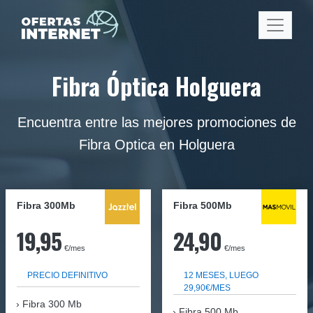
Fibra Óptica Holguera
Encuentra entre las mejores promociones de
Fibra Optica en Holguera
Fibra 300Mb
Fibra
500Mb
19,95
24,90
€/mes
€/mes
PRECIO DEFINITIVO
12 MESES, LUEGO
29,90€/MES
Fibra
300 Mb
Fibra 500 Mb