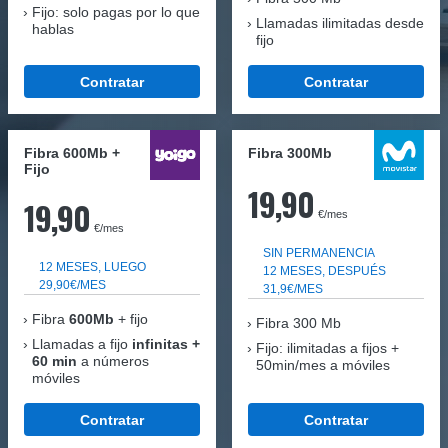
Fijo: solo pagas por lo que
Llamadas ilimitadas desde
hablas
fijo
Contratar
Contratar
Fibra 600Mb +
Fibra 300Mb
Fijo
19,90
19,90
€/mes
€/mes
SIN PERMANENCIA
12 MESES, LUEGO
12 MESES, DESPUÉS
29,90€/MES
31,9€/MES
Fibra
600Mb
+ fijo
Fibra
300 Mb
Llamadas a fijo
infinitas +
Fijo: ilimitadas a fijos +
60 min
a números
50min/mes a móviles
móviles
Contratar
Contratar