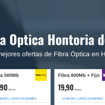
ra Optica Hontoria d
ejores ofertas de Fibra Óptica en 
ra
500Mb
Fibra 600Mb + Fijo
,90
19,90
€/mes
€/mes
MESES, LUEGO 29,90€/MES
12 MESES, LUEGO 29,90€/MES