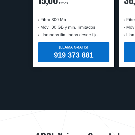
€/mes
Fibra
300 Mb
Fibr
Móvil
30 GB y min. ilimitados
Móvi
Llamadas ilimitadas desde fijo
Llam
¡LLAMA GRATIS!
919 373 881