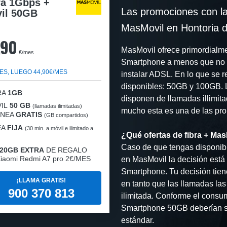
ra 1Gbps +
Las promociones con l
il 50GB
MasMovil en Hontoria d
,90
MasMovil ofrece primordialmen
€/mes
Smartphone a menos que no t
ES, LUEGO 44,90€/MES
instalar ADSL. En lo que se r
disponibles: 50GB y 100GB. L
RA
1GB
disponen de llamadas illimita
IL
50 GB
(llamadas ilimitadas)
mucho esta es una de las pro
LÍNEA
GRATIS
(GB compartidos)
EA
FIJA
(30 min. a móvil e ilimitado a
¿Qué ofertas de fibra + Mas
Caso de que tengas disponibi
20GB EXTRA
DE REGALO
iaomi Redmi A7 pro 2€/MES
en MasMovil la decisión está 
Smartphone. Tu decisión tien
¡LLAMA GRATIS!
en tanto que las llamadas las
900 370 813
ilimitada. Conforme el consu
Smartphone 50GB deberían se
estándar.