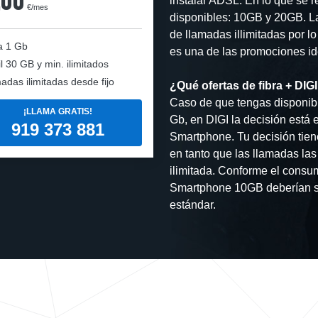
instalar ADSL. En lo que se r
€/mes
disponibles: 10GB y 20GB. La
de llamadas illimitadas por l
a
1 Gb
es una de las promociones ide
l
30 GB y min. ilimitados
adas ilimitadas desde fijo
¿Qué ofertas de fibra + DIG
Caso de que tengas disponibi
¡LLAMA GRATIS!
Gb, en DIGI la decisión está 
919 373 881
Smartphone. Tu decisión tien
en tanto que las llamadas las
ilimitada. Conforme el consu
Smartphone 10GB deberían se
estándar.