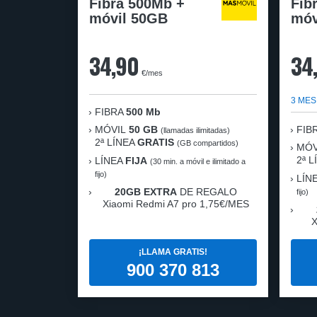
Fibra 500Mb +
Fib
móvil 50GB
móv
34,90
34
€/mes
3 MES
FIBRA
500 Mb
MÓVIL
50 GB
FIB
(llamadas ilimitadas)
2ª LÍNEA
GRATIS
(GB compartidos)
MÓV
2ª 
LÍNEA
FIJA
(30 min. a móvil e ilimitado a
fijo)
LÍN
20GB EXTRA
DE REGALO
fijo)
Xiaomi Redmi A7 pro 1,75€/MES
X
¡LLAMA GRATIS!
900 370 813