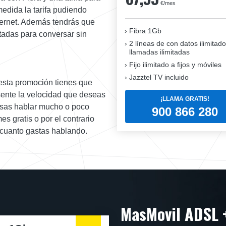
€/mes
edida la tarifa pudiendo
ternet. Además tendrás que
Fibra 1Gb
itadas para conversar sin
2 líneas de con datos ilimitado
llamadas ilimitadas
Fijo ilimitado a fijos y móviles
Jazztel TV incluido
esta promoción tienes que
esente la velocidad que deseas
¡LLAMA GRATIS!
cisas hablar mucho o poco
900 866 280
es gratis o por el contrario
 cuanto gastas hablando.
MasMovil ADSL 