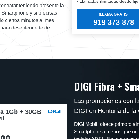
Llamadas ilimitadas desde fijo
ontratar teniendo presente la
l Smartphone y si precisas
¡LLAMA GRATIS!
lo ciertos minutos al mes
919 373 878
as para desentenderte de
DIGI Fibra + S
Las promociones con l
DIGI en Hontoria de la
ra 1Gb + 30GB
il
DIGI Mobill ofrece primordial
Smartphone a menos que no t
,00