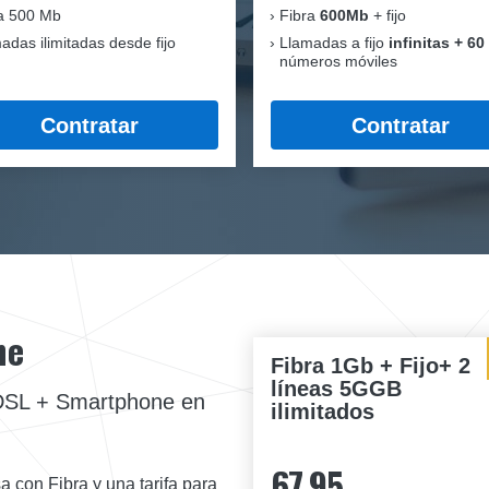
a 500 Mb
Fibra
600Mb
+ fijo
adas ilimitadas desde fijo
Llamadas a fijo
infinitas + 60
números móviles
Contratar
Contratar
ne
Fibra 1Gb + Fijo+ 2
líneas 5GGB
ADSL + Smartphone en
ilimitados
67,95
a con Fibra y una tarifa para