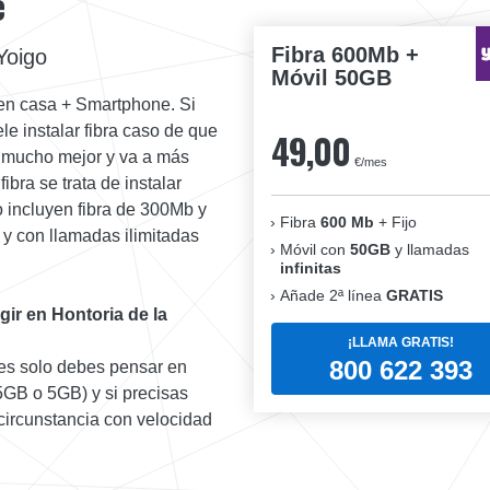
e
Fibra 600Mb +
Yoigo
Móvil 50GB
 en casa + Smartphone. Si
e instalar fibra caso de que
49,00
a mucho mejor y va a más
€/mes
fibra se trata de instalar
 incluyen fibra de 300Mb y
Fibra
600 Mb
+ Fijo
y con llamadas ilimitadas
Móvil con
50GB
y llamadas
infinitas
Añade 2ª línea
GRATIS
ir en Hontoria de la
¡LLAMA GRATIS!
800 622 393
ntes solo debes pensar en
5GB o 5GB) y si precisas
a circunstancia con velocidad