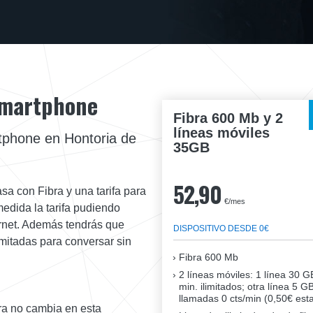
 Smartphone
Fibra 600 Mb y 2
líneas móviles
tphone en Hontoria de
35GB
52,90
sa con Fibra y una tarifa para
€/mes
edida la tarifa pudiendo
ernet. Además tendrás que
DISPOSITIVO DESDE 0€
limitadas para conversar sin
Fibra
600 Mb
2 líneas móviles
: 1 línea 30 G
min. ilimitados; otra línea 5 G
llamadas 0 cts/min (0,50€ esta
bra no cambia en esta