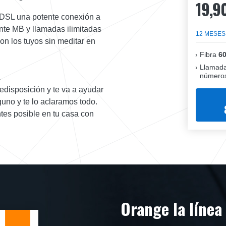
19,9
 ADSL una potente conexión a
nte MB y llamadas ilimitadas
12 MESES
con los tuyos sin meditar en
Fibra
6
Llamada
números
a
redisposición y te va a ayudar
uno y te lo aclaramos todo.
ntes posible en tu casa con
Orange la línea