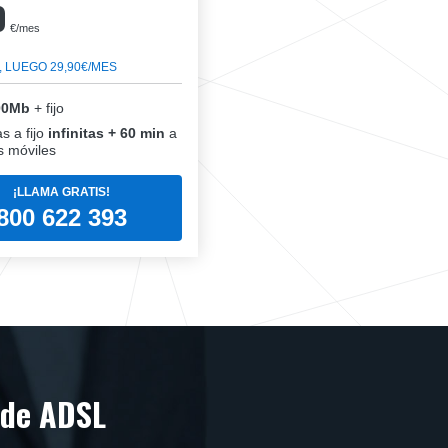
0
€/mes
, LUEGO 29,90€/MES
00Mb
+ fijo
s a fijo
infinitas + 60 min
a
 móviles
¡LLAMA GRATIS!
800 622 393
 de ADSL