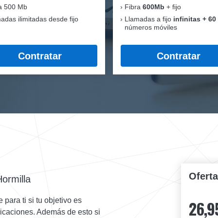
a 500 Mb
Fibra
600Mb
+ fijo
adas ilimitadas desde fijo
Llamadas a fijo
infinitas + 60
números móviles
Contratar
Contratar
Ofert
ormilla
ara ti si tu objetivo es
26,9
nicaciones. Además de esto si