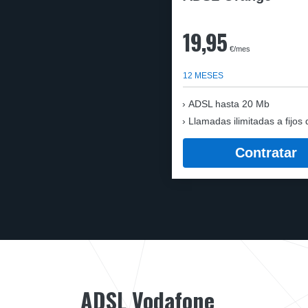
19,95
€/mes
12 MESES
ADSL hasta 20 Mb
Llamadas ilimitadas a fijos 
Contratar
ADSL Vodafone