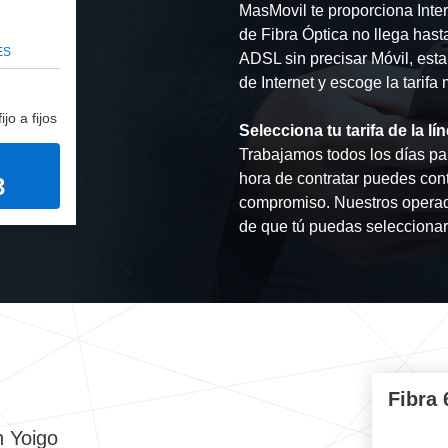
MasMovil te proporciona Inter
de Fibra Óptica no llega hast
ES
ADSL sin precisar Móvil, esta
de Internet y escoge la tarif
jo a fijos
Selecciona tu tarifa de la 
Trabajamos todos los días para
hora de contratar puedes con
3
compromiso. Nuestros operado
de que tú puedas seleccionar
Fibra 
n Yoigo