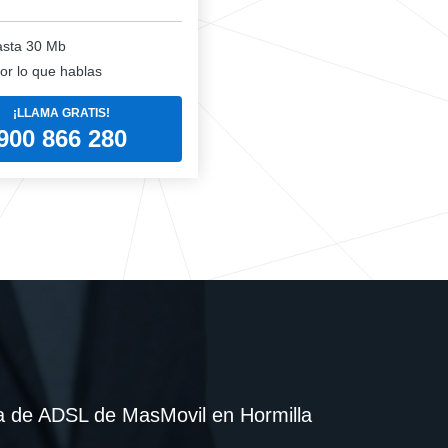
sta 30 Mb
or lo que hablas
¡LLAMA GRATIS!
900 866 280
a de ADSL de MasMovil en Hormilla