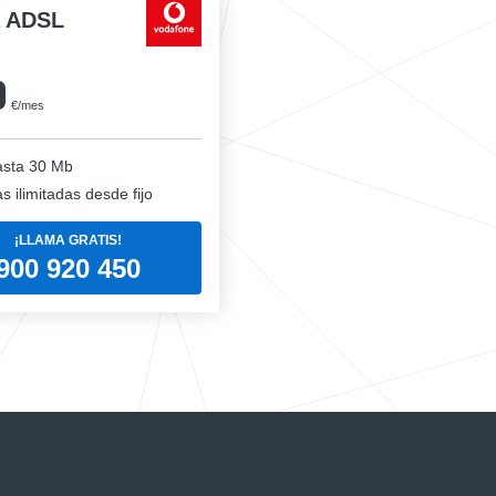
a ADSL
0
€/mes
sta 30 Mb
 ilimitadas desde fijo
¡LLAMA GRATIS!
900 920 450