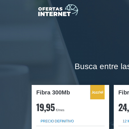
Busca entre la
Fibra 300Mb
Fib
19,95
24
€/mes
PRECIO DEFINITIVO
12 