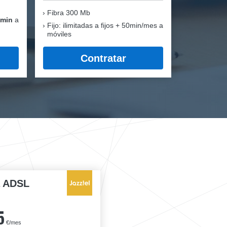
Fibra
300 Mb
 min
a
Fijo: ilimitadas a fijos + 50min/mes a
móviles
Contratar
a ADSL
5
€/mes