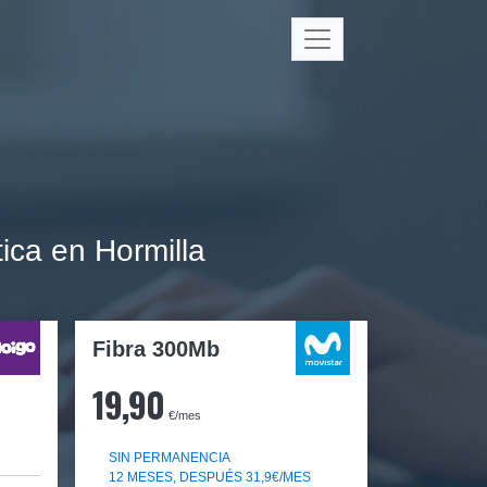
ica en Hormilla
Fibra 300Mb
19,90
€/mes
SIN PERMANENCIA
12 MESES, DESPUÉS 31,9€/MES