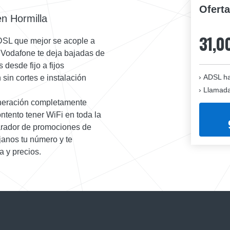
Ofert
en Hormilla
31,0
ADSL que mejor se acople a
e Vodafone te deja bajadas de
desde fijo a fijos
ADSL ha
sin cortes e instalación
Llamadas
eneración completamente
ntento tener WiFi en toda la
arador de promociones de
éjanos tu número y te
a y precios.