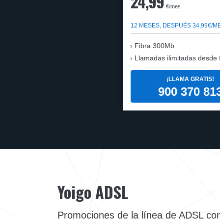
24,99
€/mes
12 MESES, DESPUÉS 34,99€/M
Fibra 300Mb
Llamadas ilimitadas desde fi
¡LLAMA GRATIS!
900 370 81
Yoigo ADSL
Promociones de la línea de ADSL co