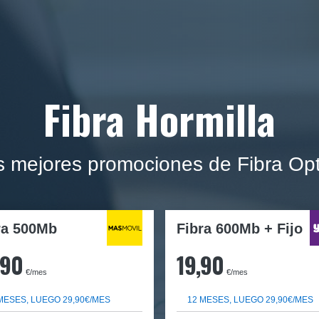
Fibra Hormilla
s mejores promociones de Fibra Opt
ra
500Mb
Fibra 600Mb + Fijo
,90
19,90
€/mes
€/mes
MESES, LUEGO 29,90€/MES
12 MESES, LUEGO 29,90€/MES