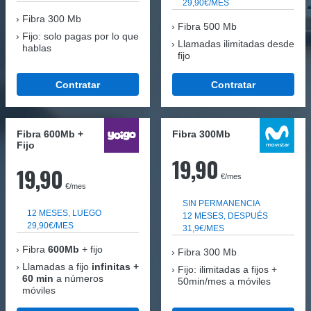
29,90€/MES
Fibra
300 Mb
Fibra 500 Mb
Fijo: solo pagas por lo que
Llamadas ilimitadas desde
hablas
fijo
Contratar
Contratar
Fibra 600Mb +
Fibra 300Mb
Fijo
19,90
19,90
€/mes
€/mes
SIN PERMANENCIA
12 MESES, LUEGO
12 MESES, DESPUÉS
29,90€/MES
31,9€/MES
Fibra
600Mb
+ fijo
Fibra
300 Mb
Llamadas a fijo
infinitas +
Fijo: ilimitadas a fijos +
60 min
a números
50min/mes a móviles
móviles