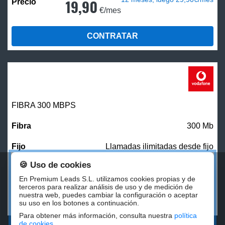
19,90
€/mes
CONTRATAR
FIBRA 300 MBPS
300 Mb
Llamadas ilimitadas desde fijo
🍪 Uso de cookies
27,00
€/mes
En Premium Leads S.L. utilizamos cookies propias y de
terceros para realizar análisis de uso y de medición de
nuestra web, puedes cambiar la configuración o aceptar
CONTRATAR
su uso en los botones a continuación.
Para obtener más información, consulta nuestra
política
de cookies
.