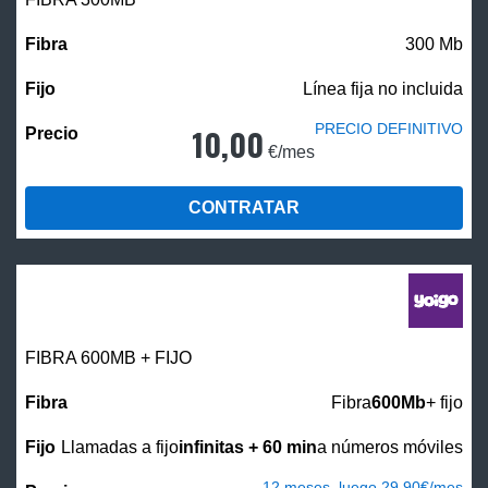
300 Mb
Línea fija no incluida
PRECIO DEFINITIVO
10,00
€/mes
CONTRATAR
FIBRA 600MB + FIJO
Fibra
600Mb
+ fijo
Llamadas a fijo
infinitas + 60 min
a números móviles
12 meses, luego 29,90€/mes