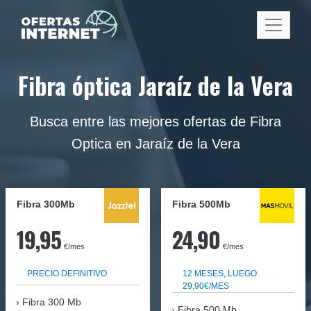
Fibra óptica Jaraíz de la Vera
Busca entre las mejores ofertas de Fibra
Optica en Jaraíz de la Vera
Fibra 300Mb
Fibra
500Mb
19,95
24,90
€/mes
€/mes
PRECIO DEFINITIVO
12 MESES, LUEGO
29,90€/MES
Fibra
300 Mb
Fibra 500 Mb