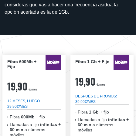
consideras que vas a hacer una frecuencia asidua la
opción acertada es la de 1Gb.
Fibra 600Mb +
Fibra 1 Gb + Fijo
Fijo
19,90
19,90
€/mes
€/mes
DESPUÉS DE PROMOS:
12 MESES, LUEGO
39,90€/MES
29,90€/MES
Fibra
1 Gb
+ fijo
Fibra
600Mb
+ fijo
Llamadas a fijo
infinitas +
Llamadas a fijo
infinitas +
60 min
a números
60 min
a números
móviles
móviles