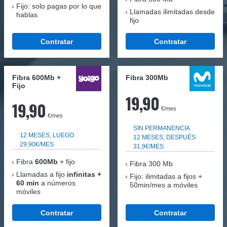
Fijo: solo pagas por lo que
Llamadas ilimitadas desde
hablas
fijo
Contratar
Contratar
Fibra 600Mb +
Fibra 300Mb
Fijo
19,90
19,90
€/mes
€/mes
SIN PERMANENCIA
12 MESES, LUEGO
12 MESES, DESPUÉS
29,90€/MES
31,9€/MES
Fibra
600Mb
+ fijo
Fibra
300 Mb
Llamadas a fijo
infinitas +
Fijo: ilimitadas a fijos +
60 min
a números
50min/mes a móviles
móviles
Contratar
Contratar