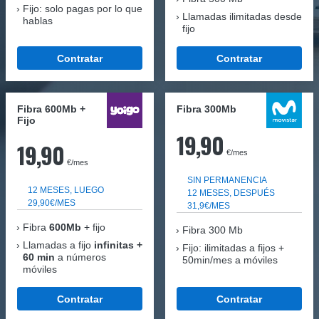
Fijo: solo pagas por lo que
Llamadas ilimitadas desde
hablas
fijo
Contratar
Contratar
Fibra 600Mb +
Fibra 300Mb
Fijo
19,90
19,90
€/mes
€/mes
SIN PERMANENCIA
12 MESES, LUEGO
12 MESES, DESPUÉS
29,90€/MES
31,9€/MES
Fibra
600Mb
+ fijo
Fibra
300 Mb
Llamadas a fijo
infinitas +
Fijo: ilimitadas a fijos +
60 min
a números
50min/mes a móviles
móviles
Contratar
Contratar