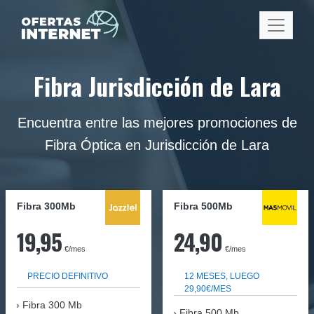
Fibra Jurisdicción de Lara
Encuentra entre las mejores promociones de
Fibra Óptica en Jurisdicción de Lara
Fibra 300Mb
Fibra
500Mb
19,95
24,90
€/mes
€/mes
PRECIO DEFINITIVO
12 MESES, LUEGO
29,90€/MES
Fibra
300 Mb
Fibra 500 Mb