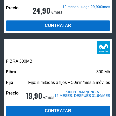
12 meses, luego 29,90€/mes
24,90
€/mes
CONTRATAR
FIBRA 300MB
300 Mb
Fijo: ilimitadas a fijos + 50min/mes a móviles
SIN PERMANENCIA
19,90
12 MESES, DESPUÉS 31,9€/MES
€/mes
CONTRATAR