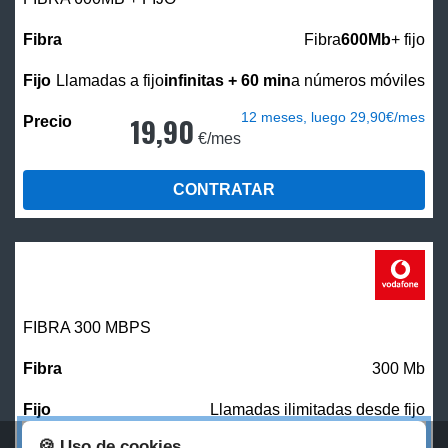
Fibra
600Mb
+ fijo
Llamadas a fijo
infinitas + 60 min
a números móviles
12 meses, luego 29,90€/mes
19,90
€/mes
CONTRATAR
FIBRA 300 MBPS
300 Mb
Llamadas ilimitadas desde fijo
🍪 Uso de cookies