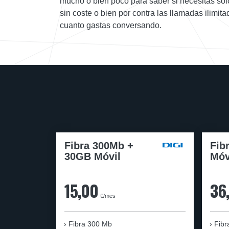
mucho o bien poco para saber si necesitas so
sin coste o bien por contra las llamadas ilimi
cuanto gastas conversando.
Fibra 300Mb +
Fib
30GB Móvil
Móv
15,00
36
€/mes
Fibra
300 Mb
Fibr