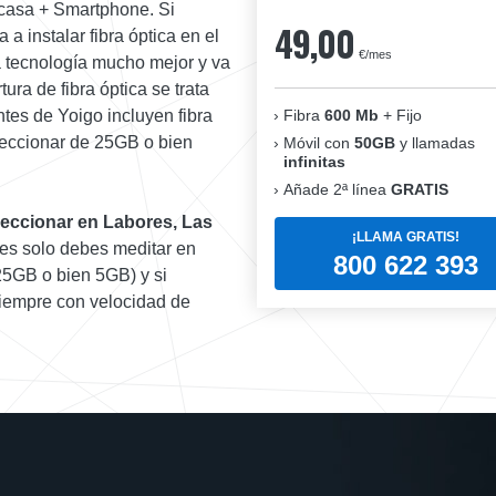
 casa + Smartphone. Si
49,00
a instalar fibra óptica en el
€/mes
 tecnología mucho mejor y va
ura de fibra óptica se trata
Fibra
600 Mb
+ Fijo
ntes de Yoigo incluyen fibra
leccionar de 25GB o bien
Móvil con
50GB
y llamadas
infinitas
Añade 2ª línea
GRATIS
eccionar en Labores, Las
¡LLAMA GRATIS!
ntes solo debes meditar en
800 622 393
25GB o bien 5GB) y si
 siempre con velocidad de