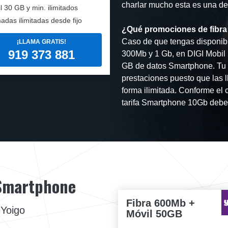
charlar mucho esta es una de 
l
30 GB y min. ilimitados
adas ilimitadas desde fijo
¿Qué promociones de fibra 
Caso de que tengas disponibil
¡LLAMA GRATIS!
919 373 881
300Mb y 1 Gb, en DIGI Mobil l
GB de datos Smartphone. Tu 
prestaciones puesto que las l
forma ilimitada. Conforme el
tarifa Smartphone 10Gb deber
 Smartphone
Fibra 600Mb +
 Yoigo
Móvil 50GB