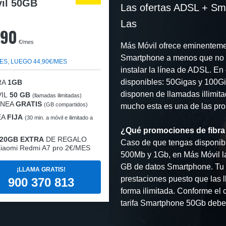
il 50GB
Las ofertas ADSL + Sm
Las
,90
€/mes
Más Móvil ofrece eminentement
Smartphone a menos que no t
ES, LUEGO 44,90€/MES
instalar la línea de ADSL. En
disponibles: 50Gigas y 100Gig
RA
1GB
disponen de llamadas illimita
IL
50 GB
(llamadas ilimitadas)
LÍNEA
GRATIS
(GB compartidos)
mucho esta es una de las pro
EA
FIJA
(30 min. a móvil e ilimitado a
¿Qué promociones de fibra 
20GB EXTRA
DE REGALO
Caso de que tengas disponibil
iaomi Redmi A7 pro 2€/MES
500Mb y 1Gb, en Más Móvil la
GB de datos Smartphone. Tu 
¡LLAMA GRATIS!
prestaciones puesto que las l
900 370 813
forma ilimitada. Conforme el
tarifa Smartphone 50Gb deber