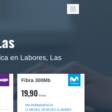
Las
ica en Labores, Las
Fibra 300Mb
19,90
€/mes
SIN PERMANENCIA
12 MESES, DESPUÉS 31,9€/MES