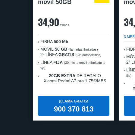
móvil 50GB
móv
34,90
34
€/mes
3 MES
FIBRA
500 Mb
MÓVIL
50 GB
FIB
(llamadas ilimitadas)
2ª LÍNEA
GRATIS
(GB compartidos)
MÓV
2ª 
LÍNEA
FIJA
(30 min. a móvil e ilimitado a
fijo)
LÍN
20GB EXTRA
DE REGALO
fijo)
Xiaomi Redmi A7 pro 1,75€/MES
X
¡LLAMA GRATIS!
900 370 813