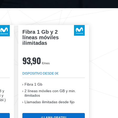
Fibra 1 Gb y 2
líneas móviles
ilimitadas
93,90
€/mes
DISPOSITIVO DESDE 0€
Fibra
1 Gb
B y
2 líneas móviles
con GB y min.
B y
ilimitados
bl.)
Llamadas ilimitadas desde fijo
¡LLAMA GRATIS!