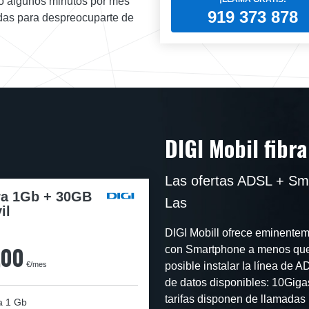
lo algunos minutos por mes
919 373 878
tadas para despreocuparte de
DIGI Mobil fibr
Las ofertas ADSL + Sm
ra 1Gb + 30GB
Las
il
DIGI Mobill ofrece eminentemen
,00
con Smartphone a menos que 
€/mes
posible instalar la línea de 
de datos disponibles: 10Giga
tarifas disponen de llamadas i
a
1 Gb