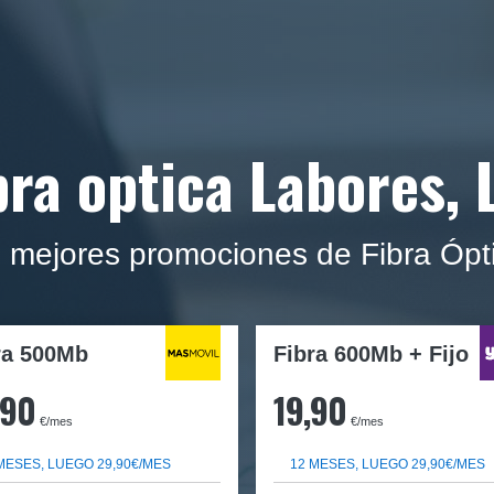
bra optica Labores, 
s mejores promociones de Fibra Ópt
ra
500Mb
Fibra 600Mb + Fijo
,90
19,90
€/mes
€/mes
MESES, LUEGO 29,90€/MES
12 MESES, LUEGO 29,90€/MES