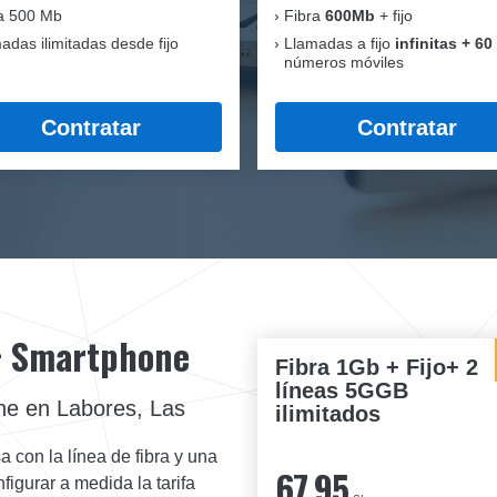
a 500 Mb
Fibra
600Mb
+ fijo
adas ilimitadas desde fijo
Llamadas a fijo
infinitas + 60
números móviles
Contratar
Contratar
 + Smartphone
Fibra 1Gb + Fijo+ 2
líneas 5GGB
ne en Labores, Las
ilimitados
a con la línea de fibra y una
67,95
igurar a medida la tarifa