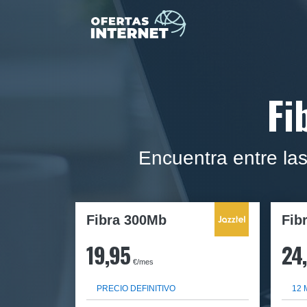
Fi
Encuentra entre la
Fibra 300Mb
Fib
19,95
24
€/mes
PRECIO DEFINITIVO
12 