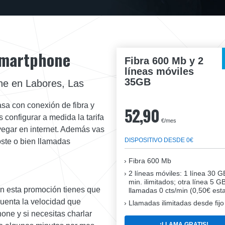
 Smartphone
Fibra 600 Mb y 2
líneas móviles
35GB
ne en Labores, Las
asa con conexión de fibra y
52,90
 configurar a medida la tarifa
€/mes
vegar en internet. Además vas
DISPOSITIVO DESDE 0€
oste o bien llamadas
Fibra
600 Mb
2 líneas móviles
: 1 línea 30 G
min. ilimitados; otra línea 5 G
en esta promoción tienes que
llamadas 0 cts/min (0,50€ esta
cuenta la velocidad que
Llamadas ilimitadas desde fijo
one y si necesitas charlar
¡LLAMA GRATIS!