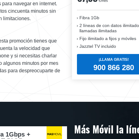
€/mes
 para navegar en internet.
tos cincuenta minutos sin
Fibra 1Gb
n limitaciones.
2 líneas de con datos ilimitado
llamadas ilimitadas
Fijo ilimitado a fijos y móviles
esta promoción tienes que
Jazztel TV incluido
cuenta la velocidad que
one y si necesitas charlar
¡LLAMA GRATIS!
lo algunos minutos por mes
900 866 280
tadas para despreocuparte de
Más Móvil la lí
ra 1Gbps +