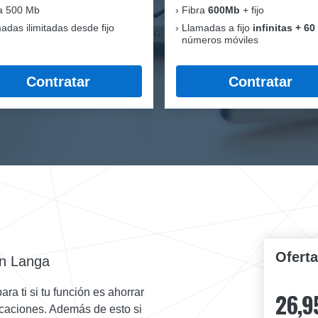
a 500 Mb
Fibra
600Mb
+ fijo
adas ilimitadas desde fijo
Llamadas a fijo
infinitas + 60
números móviles
Contratar
Contratar
Ofert
n Langa
a ti si tu función es ahorrar
26,9
icaciones. Además de esto si