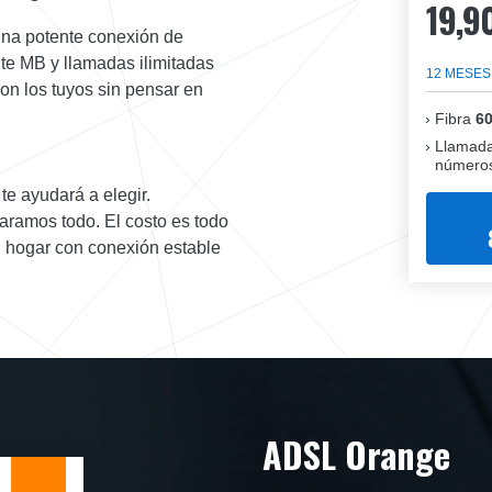
19,9
 una potente conexión de
nte MB y llamadas ilimitadas
12 MESES
 con los tuyos sin pensar en
Fibra
6
Llamada
números
te ayudará a elegir.
aramos todo. El costo es todo
tu hogar con conexión estable
ADSL Orange