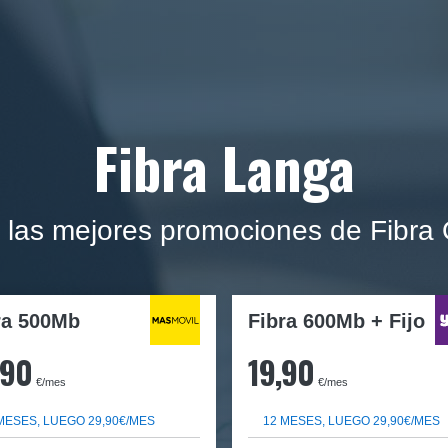
Fibra Langa
 las mejores promociones de Fibra
ra
500Mb
Fibra 600Mb + Fijo
,90
19,90
€/mes
€/mes
MESES, LUEGO 29,90€/MES
12 MESES, LUEGO 29,90€/MES