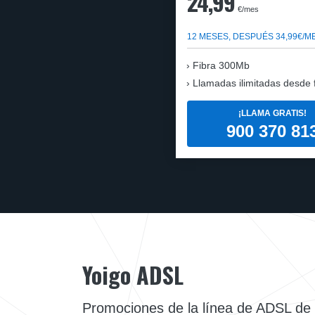
24,99
€/mes
12 MESES, DESPUÉS 34,99€/M
Fibra 300Mb
Llamadas ilimitadas desde fi
¡LLAMA GRATIS!
900 370 81
Yoigo ADSL
Promociones de la línea de ADSL de