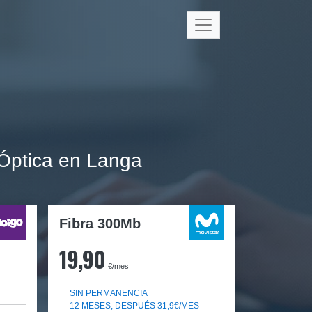
 Óptica en Langa
Fibra 300Mb
19,90
€/mes
SIN PERMANENCIA
12 MESES, DESPUÉS 31,9€/MES