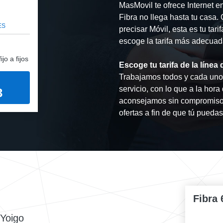
MasMovil te ofrece Internet e
Fibra no llega hasta tu casa.
ES
precisar Móvil, esta es tu tari
escoge la tarifa más adecuada
jo a fijos
Escoge tu tarifa de la líne
Trabajamos todos y cada uno 
servicio, con lo que a la hor
3
aconsejamos sin compromiso.
ofertas a fin de que tú puedas 
Fibra 
 Yoigo