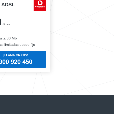
a ADSL
0
€/mes
sta 30 Mb
 ilimitadas desde fijo
¡LLAMA GRATIS!
900 920 450