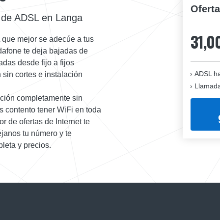
Ofert
a de ADSL en Langa
31,0
 que mejor se adecúe a tus
dafone te deja bajadas de
das desde fijo a fijos
ADSL ha
sin cortes e instalación
Llamadas
ación completamente sin
s contento tener WiFi en toda
r de ofertas de Internet te
janos tu número y te
leta y precios.