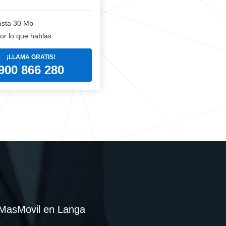
sta 30 Mb
or lo que hablas
¡LLAMA GRATIS!
900 866 280
MasMovil en Langa