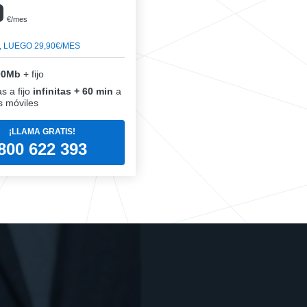
0
€/mes
, LUEGO 29,90€/MES
00Mb
+ fijo
s a fijo
infinitas + 60 min
a
 móviles
¡LLAMA GRATIS!
800 622 393