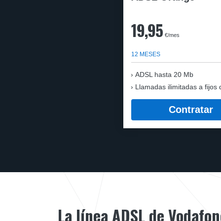
19,95
€/mes
12 MESES
ADSL hasta 20 Mb
Llamadas ilimitadas a fijos 
Contratar
La línea ADSL de Vodafon