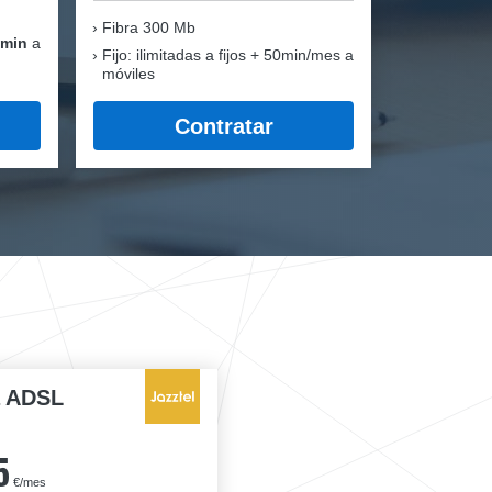
Fibra
300 Mb
 min
a
Fijo: ilimitadas a fijos + 50min/mes a
móviles
Contratar
a ADSL
5
€/mes