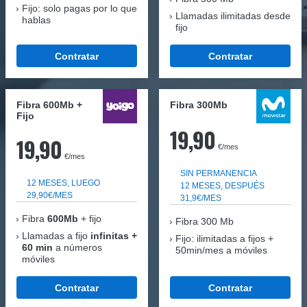
Fijo: solo pagas por lo que
Llamadas ilimitadas desde
hablas
fijo
Contratar
Contratar
Fibra 600Mb +
Fibra 300Mb
Fijo
19,90
19,90
€/mes
€/mes
SIN PERMANENCIA
12 MESES, LUEGO
12 MESES, DESPUÉS
29,90€/MES
31,9€/MES
Fibra
600Mb
+ fijo
Fibra
300 Mb
Llamadas a fijo
infinitas +
Fijo: ilimitadas a fijos +
60 min
a números
50min/mes a móviles
móviles
Contratar
Contratar