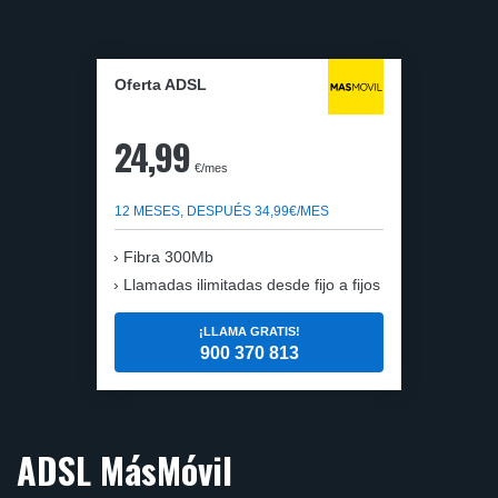
Oferta ADSL
24,99
€/mes
12 MESES, DESPUÉS 34,99€/MES
Fibra 300Mb
Llamadas ilimitadas desde fijo a fijos
¡LLAMA GRATIS!
900 370 813
ADSL MásMóvil