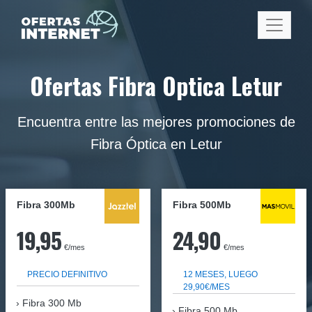
Ofertas Fibra Optica Letur
Encuentra entre las mejores promociones de
Fibra Óptica en Letur
Fibra 300Mb
Fibra
500Mb
19,95
24,90
€/mes
€/mes
PRECIO DEFINITIVO
12 MESES, LUEGO
29,90€/MES
Fibra
300 Mb
Fibra 500 Mb