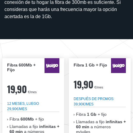
conexión de tu hogar la fibra de 300mb es suficiente. Si
consideras que harás una frecuencia mayor la opción
acertada es la de 1Gb.
Fibra 600Mb +
Fibra 1 Gb + Fijo
Fijo
19,90
19,90
€/mes
€/mes
DESPUÉS DE PROMOS:
12 MESES, LUEGO
39,90€/MES
29,90€/MES
Fibra
1 Gb
+ fijo
Fibra
600Mb
+ fijo
Llamadas a fijo
infinitas +
Llamadas a fijo
infinitas +
60 min
a números
60 min
a números
móviles