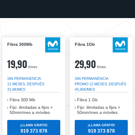
Fibra 300Mb
Fibra 1Gb
19,90
29,90
€/mes
€/mes
SIN PERMANENCIA
SIN PERMANENCIA
12 MESES, DESPUÉS
PROMO 12 MESES, DESPUÉS
31,9€/MES
45,90€/MES
Fibra
300 Mb
Fibra
1 Gb
Fijo: ilimitadas a fijos +
Fijo: ilimitadas a fijos +
50min/mes a móviles
50min/mes a móviles
¡LLAMA GRATIS!
¡LLAMA GRATIS!
919 373 878
919 373 878