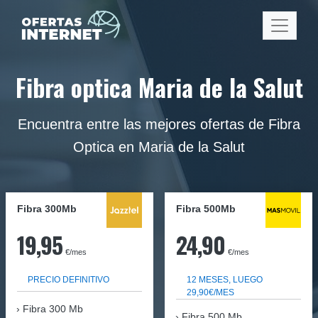
Fibra optica Maria de la Salut
Encuentra entre las mejores ofertas de Fibra
Optica en Maria de la Salut
Fibra 300Mb
Fibra
500Mb
19,95
24,90
€/mes
€/mes
PRECIO DEFINITIVO
12 MESES, LUEGO
29,90€/MES
Fibra
300 Mb
Fibra 500 Mb