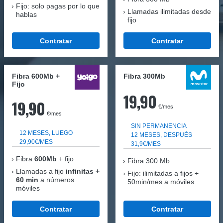
Fijo: solo pagas por lo que
Llamadas ilimitadas desde
hablas
fijo
Contratar
Contratar
Fibra 600Mb +
Fibra 300Mb
Fijo
19,90
19,90
€/mes
€/mes
SIN PERMANENCIA
12 MESES, LUEGO
12 MESES, DESPUÉS
29,90€/MES
31,9€/MES
Fibra
600Mb
+ fijo
Fibra
300 Mb
Llamadas a fijo
infinitas +
Fijo: ilimitadas a fijos +
60 min
a números
50min/mes a móviles
móviles
Contratar
Contratar