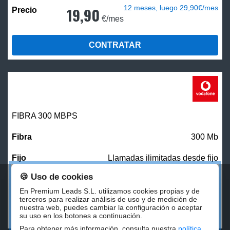
12 meses, luego 29,90€/mes
19,90
€/mes
CONTRATAR
FIBRA 300 MBPS
300 Mb
Llamadas ilimitadas desde fijo
🍪 Uso de cookies
27,00
€/mes
En Premium Leads S.L. utilizamos cookies propias y de
terceros para realizar análisis de uso y de medición de
nuestra web, puedes cambiar la configuración o aceptar
CONTRATAR
su uso en los botones a continuación.
Para obtener más información, consulta nuestra
política