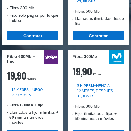
29,90€/MES
Fibra
300 Mb
Fibra 500 Mb
Fijo: solo pagas por lo que
Llamadas ilimitadas desde
hablas
fijo
Contratar
Contratar
Fibra 600Mb +
Fibra 300Mb
Fijo
19,90
19,90
€/mes
€/mes
SIN PERMANENCIA
12 MESES, LUEGO
12 MESES, DESPUÉS
29,90€/MES
31,9€/MES
Fibra
600Mb
+ fijo
Fibra
300 Mb
Llamadas a fijo
infinitas +
Fijo: ilimitadas a fijos +
60 min
a números
50min/mes a móviles
móviles