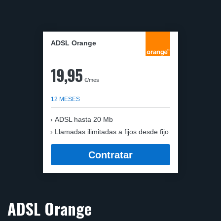
ADSL Orange
19,95
€/mes
12 MESES
ADSL hasta 20 Mb
Llamadas ilimitadas a fijos desde fijo
Contratar
ADSL Orange