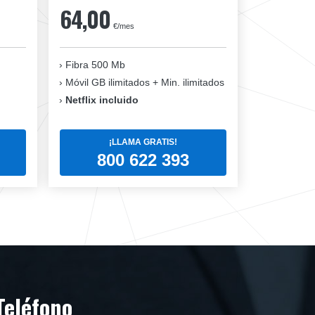
64,00
€/mes
Fibra 500 Mb
Móvil GB ilimitados + Min. ilimitados
Netflix incluido
¡LLAMA GRATIS!
800 622 393
Teléfono