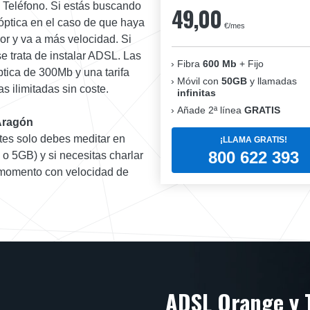
+ Teléfono. Si estás buscando
49,00
 óptica en el caso de que haya
€/mes
r y va a más velocidad. Si
se trata de instalar ADSL. Las
Fibra
600 Mb
+ Fijo
ptica de 300Mb y una tarifa
Móvil con
50GB
y llamadas
 ilimitadas sin coste.
infinitas
Añade 2ª línea
GRATIS
 Aragón
ntes solo debes meditar en
¡LLAMA GRATIS!
800 622 393
o 5GB) y si necesitas charlar
do momento con velocidad de
ADSL Orange y 