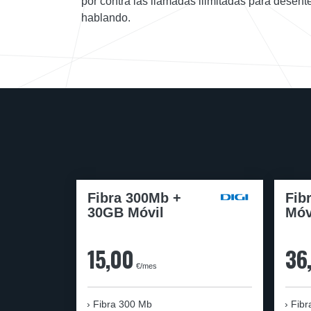
por contra las llamadas ilimitadas para desen
hablando.
Fibra 300Mb +
Fib
30GB Móvil
Móv
15,00
36
€/mes
Fibra
300 Mb
Fibr