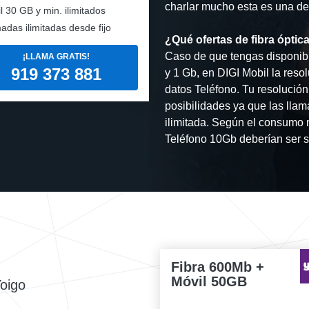
charlar mucho esta es una de l
l
30 GB y min. ilimitados
adas ilimitadas desde fijo
¿Qué ofertas de fibra óptica
Caso de que tengas disponibi
¡LLAMA GRATIS!
919 373 881
y 1 Gb, en DIGI Mobil la reso
datos Teléfono. Tu resolució
posibilidades ya que las llam
ilimitada. Según el consumo 
Teléfono 10Gb deberían ser s
Fibra 600Mb +
Móvil 50GB
Yoigo