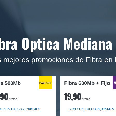
ibra Optica Mediana
as mejores promociones de Fibra en
ra
500Mb
Fibra 600Mb + Fijo
,90
19,90
€/mes
€/mes
MESES, LUEGO 29,90€/MES
12 MESES, LUEGO 29,90€/MES