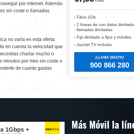
€/mes
 navegar por internet. Además
os sin coste o llamadas
Fibra 1Gb
2 líneas de con datos ilimitado
llamadas ilimitadas
Fijo ilimitado a fijos y móviles
ica no varía en esta oferta
Jazztel TV incluido
ndo en cuenta la velocidad que
 necesitas charlar mucho o
¡LLAMA GRATIS!
s minutos por mes sin coste o
900 866 280
tenderte de cuanto gastas
Más Móvil la lí
ra 1Gbps +