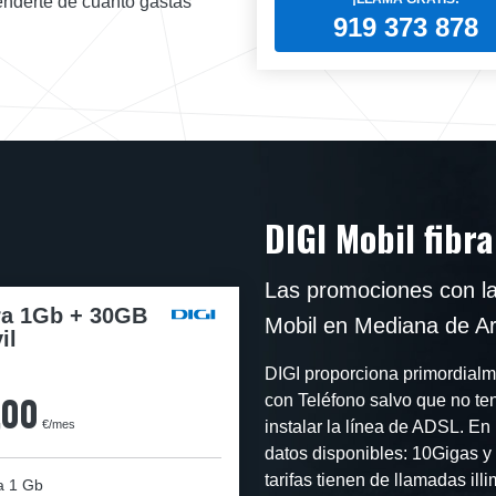
tenderte de cuanto gastas
919 373 878
DIGI Mobil fibra
Las promociones con la
ra 1Gb + 30GB
Mobil en Mediana de A
il
DIGI proporciona primordialmen
,00
con Teléfono salvo que no te
€/mes
instalar la línea de ADSL. En 
datos disponibles: 10Gigas y
tarifas tienen de llamadas ill
a
1 Gb