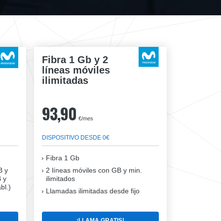
Fibra 1 Gb y 2
líneas móviles
ilimitadas
93,90
€/mes
DISPOSITIVO DESDE 0€
Fibra
1 Gb
B y
2 líneas móviles
con GB y min.
B y
ilimitados
bl.)
Llamadas ilimitadas desde fijo
¡LLAMA GRATIS!