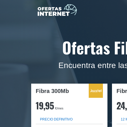
Ofertas F
Encuentra entre l
Fibra 300Mb
Fib
19,95
24
€/mes
PRECIO DEFINITIVO
12 