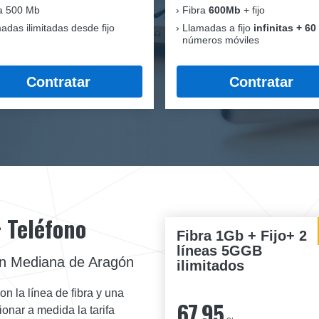
a 500 Mb
Fibra
600Mb
+ fijo
adas ilimitadas desde fijo
Llamadas a fijo
infinitas + 60
números móviles
Contratar
Contratar
+ Teléfono
Fibra 1Gb + Fijo+ 2
líneas 5GGB
 en Mediana de Aragón
ilimitados
on la línea de fibra y una
67,95
ionar a medida la tarifa