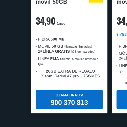
móvil 50GB
móv
34,90
34
€/mes
3 MES
FIBRA
500 Mb
MÓVIL
50 GB
FIB
(llamadas ilimitadas)
2ª LÍNEA
GRATIS
(GB compartidos)
MÓV
2ª 
LÍNEA
FIJA
(30 min. a móvil e ilimitado a
fijo)
LÍN
20GB EXTRA
DE REGALO
fijo)
Xiaomi Redmi A7 pro 1,75€/MES
X
¡LLAMA GRATIS!
900 370 813