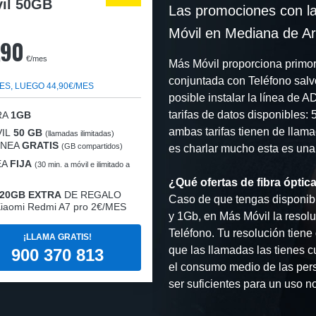
il 50GB
Las promociones con la
Móvil en Mediana de A
,90
€/mes
Más Móvil proporciona primordi
conjuntada con Teléfono salv
ES, LUEGO 44,90€/MES
posible instalar la línea de A
tarifas de datos disponibles:
RA
1GB
ambas tarifas tienen de llama
IL
50 GB
(llamadas ilimitadas)
LÍNEA
GRATIS
(GB compartidos)
es charlar mucho esta es una d
EA
FIJA
(30 min. a móvil e ilimitado a
¿Qué ofertas de fibra óptic
20GB EXTRA
DE REGALO
Caso de que tengas disponibi
iaomi Redmi A7 pro 2€/MES
y 1Gb, en Más Móvil la resolu
Teléfono. Tu resolución tien
¡LLAMA GRATIS!
que las llamadas las tienes c
900 370 813
el consumo medio de las pers
ser suficientes para un uso n