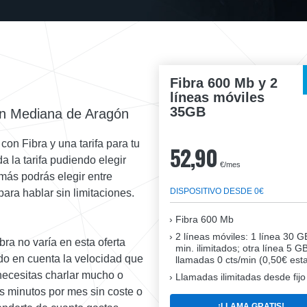
Fibra 600 Mb y 2
líneas móviles
35GB
 en Mediana de Aragón
con Fibra y una tarifa para tu
52,90
 la tarifa pudiendo elegir
€/mes
más podrás elegir entre
DISPOSITIVO DESDE 0€
para hablar sin limitaciones.
Fibra
600 Mb
2 líneas móviles
: 1 línea 30 G
bra no varía en esta oferta
min. ilimitados; otra línea 5 G
ndo en cuenta la velocidad que
llamadas 0 cts/min (0,50€ esta
 necesitas charlar mucho o
Llamadas ilimitadas desde fijo
s minutos por mes sin coste o
¡LLAMA GRATIS!