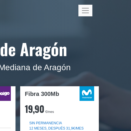
 de Aragón
 Mediana de Aragón
Fibra 300Mb
19,90
€/mes
SIN PERMANENCIA
12 MESES, DESPUÉS 31,9€/MES