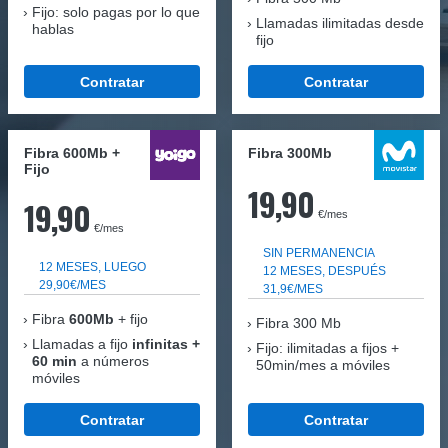
Fijo: solo pagas por lo que
Llamadas ilimitadas desde
hablas
fijo
Contratar
Contratar
Fibra 600Mb +
Fibra 300Mb
Fijo
19,90
19,90
€/mes
€/mes
SIN PERMANENCIA
12 MESES, LUEGO
12 MESES, DESPUÉS
29,90€/MES
31,9€/MES
Fibra
600Mb
+ fijo
Fibra
300 Mb
Llamadas a fijo
infinitas +
Fijo: ilimitadas a fijos +
60 min
a números
50min/mes a móviles
móviles
Contratar
Contratar