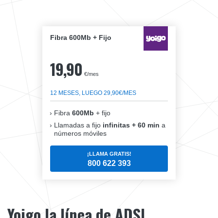
Fibra 600Mb + Fijo
19,90
€/mes
12 MESES, LUEGO 29,90€/MES
Fibra
600Mb
+ fijo
Llamadas a fijo
infinitas + 60 min
a
números móviles
¡LLAMA GRATIS!
800 622 393
Yoigo la línea de ADSL