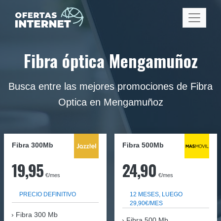
Fibra óptica Mengamuñoz
Busca entre las mejores promociones de Fibra
Optica en Mengamuñoz
Fibra 300Mb
Fibra
500Mb
19,95
24,90
€/mes
€/mes
PRECIO DEFINITIVO
12 MESES, LUEGO
29,90€/MES
Fibra
300 Mb
Fibra 500 Mb