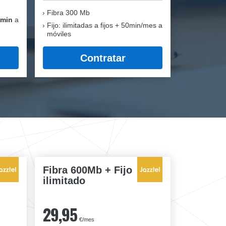
Fibra
300 Mb
 min
a
Fijo: ilimitadas a fijos + 50min/mes a
móviles
Contratar
Fibra 600Mb + Fijo
ilimitado
29,95
€/mes