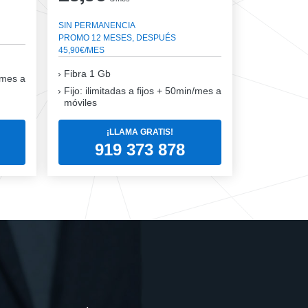
SIN PERMANENCIA
PROMO 12 MESES, DESPUÉS
45,90€/MES
Fibra
1 Gb
n/mes a
Fijo: ilimitadas a fijos + 50min/mes a
móviles
¡LLAMA GRATIS!
919 373 878