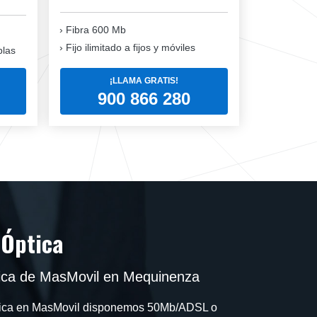
Fibra 600 Mb
Fijo ilimitado a fijos y móviles
blas
¡LLAMA GRATIS!
900 866 280
 Óptica
ica de MasMovil en Mequinenza
ptica en MasMovil disponemos 50Mb/ADSL o