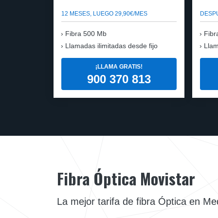
12 MESES, LUEGO 29,90€/MES
DESPU
Fibra 500 Mb
Fibr
Llamadas ilimitadas desde fijo
Llam
¡LLAMA GRATIS!
900 370 813
Fibra Óptica Movistar
La mejor tarifa de fibra Óptica en M