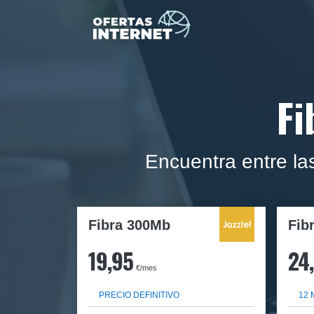
Fi
Encuentra entre l
Fibra 300Mb
Fib
19,95
24
€/mes
PRECIO DEFINITIVO
12 