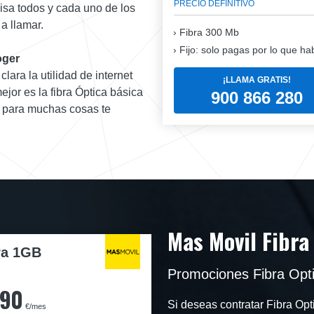
PRECIO DEFINITIVO
isa todos y cada uno de los
a llamar.
Fibra
300 Mb
Fijo: solo pagas por lo que ha
oger
lara la utilidad de internet
¡LLAMA GRATIS!
ejor es la fibra Óptica básica
900 866 280
et para muchas cosas te
Mas Movil Fibra
ra 1GB
Promociones Fibra Opt
,90
Si deseas contratar Fibra O
€/mes