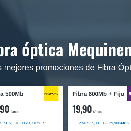
bra óptica Mequine
as mejores promociones de Fibra Óp
ra
500Mb
Fibra 600Mb + Fijo
,90
19,90
€/mes
€/mes
MESES, LUEGO 29,90€/MES
12 MESES, LUEGO 29,90€/MES