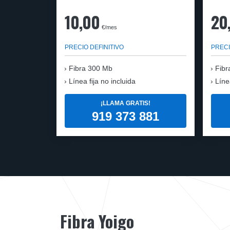
10,00
20
€/mes
PRECIO DEFINITIVO
PRECI
Fibra
300 Mb
Fibr
Línea fija no incluida
Líne
¡LLAMA GRATIS!
919 373 881
Fibra Yoigo