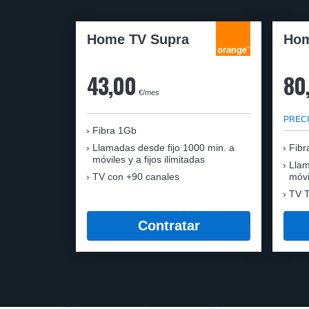
Home TV Supra
Hom
43,00
80
€/mes
PRECI
Fibra 1Gb
Llamadas desde fijo 1000 min. a
Fibr
móviles y a fijos ilimitadas
Llam
TV con +90 canales
móvi
TV T
Contratar