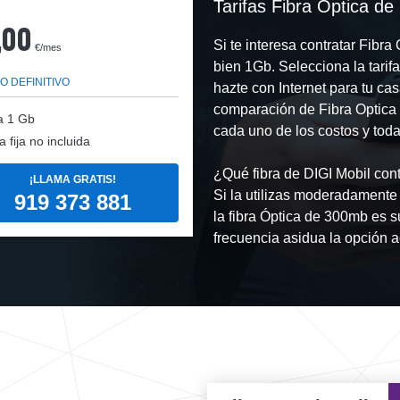
Tarifas Fibra Optica d
,00
Si te interesa contratar Fibr
€/mes
bien 1Gb. Selecciona la tari
O DEFINITIVO
hazte con Internet para tu ca
comparación de Fibra Optica
a
1 Gb
cada uno de los costos y toda
a fija no incluida
¿Qué fibra de DIGI Mobil cont
¡LLAMA GRATIS!
Si la utilizas moderadamente
919 373 881
la fibra Óptica de 300mb es s
frecuencia asidua la opción a