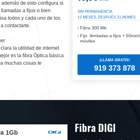
y además de esto configura si
n llamadas a fijos o bien
SIN PERMANENCIA
12 MESES, DESPUÉS 31,9€/MES
isa todos y cada uno de los
a contactarte.
Fibra
300 Mb
Fijo: ilimitadas a fijos + 50mi
ger
móviles
lara la utilidad de internet
ejor es la fibra Óptica básica
¡LLAMA GRATIS!
ara muchas cosas te
919 373 878
Fibra DIGI
ra 1Gb