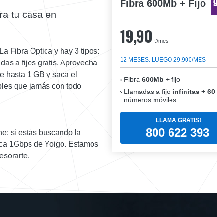
Fibra 600Mb + Fijo
ra tu casa en
19,90
€/mes
La Fibra Optica y hay 3 tipos:
12 MESES, LUEGO 29,90€/MES
s a fijos gratis. Aprovecha
de hasta 1 GB y saca el
Fibra
600Mb
+ fijo
ples que jamás con todo
Llamadas a fijo
infinitas + 60
números móviles
¡LLAMA GRATIS!
800 622 393
e: si estás buscando la
ica 1Gbps de Yoigo. Estamos
esorarte.