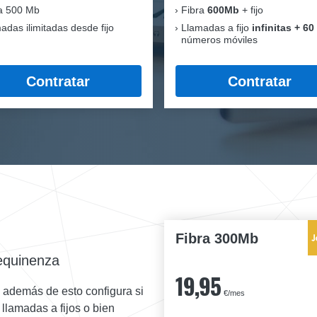
a 500 Mb
Fibra
600Mb
+ fijo
adas ilimitadas desde fijo
Llamadas a fijo
infinitas + 60
números móviles
Contratar
Contratar
Fibra 300Mb
Mequinenza
19,95
y además de esto configura si
€/mes
n llamadas a fijos o bien