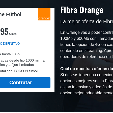
Fibra Orange
e Fútbol
La mejor oferta de Fib
,95
En Orange vas a poder contra
€/mes
100Mb y 600Mb con llamadas
O DEFINITIVO
tienes la opción de 4G en cas
contenido en streaming. Aprov
a hasta 1 Gb
operadoras de referencia en l
adas desde fijo 1000 min. a
les y a fijos ilimitadas
Cuál de nuestras ofertas d
otal con TODO el fútbol
Si deseas tener una conexión 
opciones mejores son la Fibr
Contratar
es tan intensivo y además de 
opción mejor indudablemente 