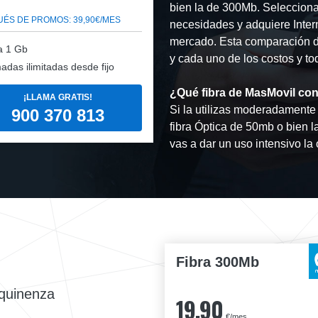
bien la de 300Mb. Selecciona 
ÉS DE PROMOS: 39,90€/MES
necesidades y adquiere Intern
mercado. Esta comparación de
a 1 Gb
y cada uno de los costos y to
adas ilimitadas desde fijo
¿Qué fibra de MasMovil con
¡LLAMA GRATIS!
Si la utilizas moderadamente 
900 370 813
fibra Óptica de 50mb o bien l
vas a dar un uso intensivo l
Fibra 300Mb
equinenza
19,90
€/mes