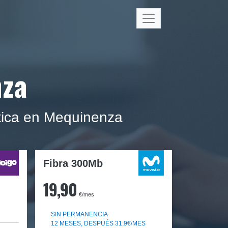
nza
tica en Mequinenza
Fibra 300Mb
19,90
€/mes
SIN PERMANENCIA
12 MESES, DESPUÉS 31,9€/MES