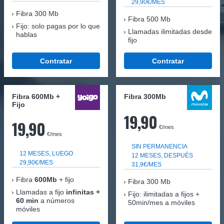
29,90€/MES
Fibra
300 Mb
Fibra 500 Mb
Fijo: solo pagas por lo que
Llamadas ilimitadas desde
hablas
fijo
Contratar
Contratar
Fibra 600Mb +
Fibra 300Mb
Fijo
19,90
19,90
€/mes
€/mes
SIN PERMANENCIA
12 MESES, LUEGO
12 MESES, DESPUÉS
29,90€/MES
31,9€/MES
Fibra
600Mb
+ fijo
Fibra
300 Mb
Llamadas a fijo
infinitas +
Fijo: ilimitadas a fijos +
60 min
a números
50min/mes a móviles
móviles