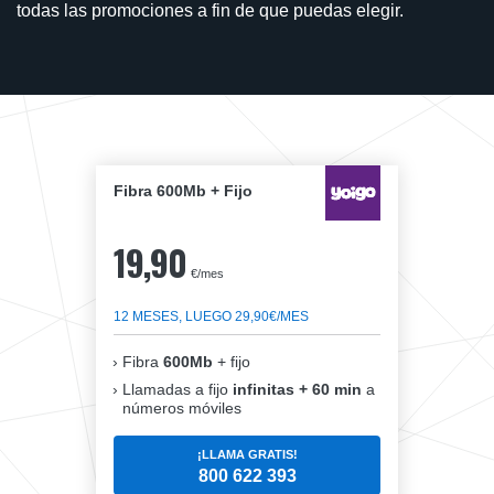
todas las promociones a fin de que puedas elegir.
Fibra 600Mb + Fijo
19,90
€/mes
12 MESES, LUEGO 29,90€/MES
Fibra
600Mb
+ fijo
Llamadas a fijo
infinitas + 60 min
a
números móviles
¡LLAMA GRATIS!
800 622 393