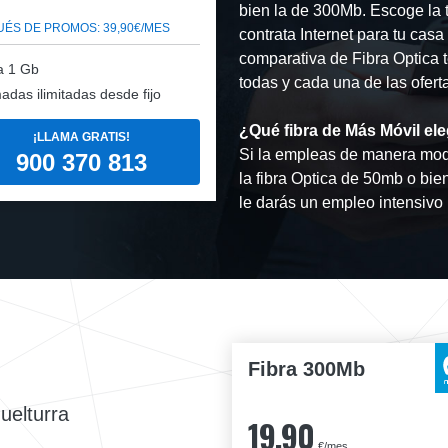
bien la de 300Mb. Escoge la 
ÉS DE PROMOS: 39,90€/MES
contrata Internet para tu cas
comparativa de Fibra Optica t
a 1 Gb
todas y cada una de las ofert
adas ilimitadas desde fijo
¿Qué fibra de Más Móvil ele
¡LLAMA GRATIS!
Si la empleas de manera mod
900 370 813
la fibra Optica de 50mb o bie
le darás un empleo intensivo
Fibra 300Mb
uelturra
19,90
€/mes