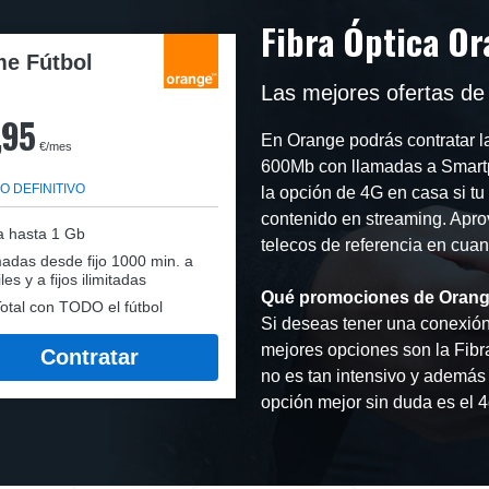
Fibra Óptica O
e Fútbol
Las mejores ofertas de 
,95
En Orange podrás contratar l
€/mes
600Mb con llamadas a Smartp
O DEFINITIVO
la opción de 4G en casa si tu
contenido en streaming. Aprov
a hasta 1 Gb
telecos de referencia en cuan
adas desde fijo 1000 min. a
les y a fijos ilimitadas
Qué promociones de Orang
otal con TODO el fútbol
Si deseas tener una conexión 
mejores opciones son la Fibr
Contratar
no es tan intensivo y además 
opción mejor sin duda es el 4