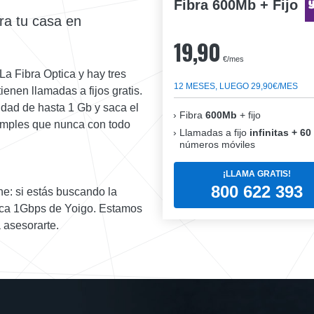
Fibra 600Mb + Fijo
ra tu casa en
19,90
€/mes
La Fibra Optica y hay tres
12 MESES, LUEGO 29,90€/MES
enen llamadas a fijos gratis.
cidad de hasta 1 Gb y saca el
Fibra
600Mb
+ fijo
imples que nunca con todo
Llamadas a fijo
infinitas + 60
números móviles
¡LLAMA GRATIS!
800 622 393
e: si estás buscando la
ica 1Gbps de Yoigo. Estamos
 asesorarte.