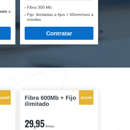
Fibra
300 Mb
 min
a
Fijo: ilimitadas a fijos + 50min/mes a
móviles
Contratar
Fibra 600Mb + Fijo
ilimitado
29,95
€/mes