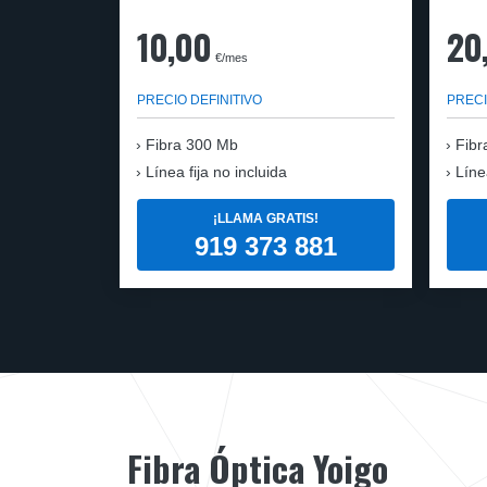
10,00
20
€/mes
PRECIO DEFINITIVO
PRECI
Fibra
300 Mb
Fibr
Línea fija no incluida
Líne
¡LLAMA GRATIS!
919 373 881
Fibra Óptica Yoigo