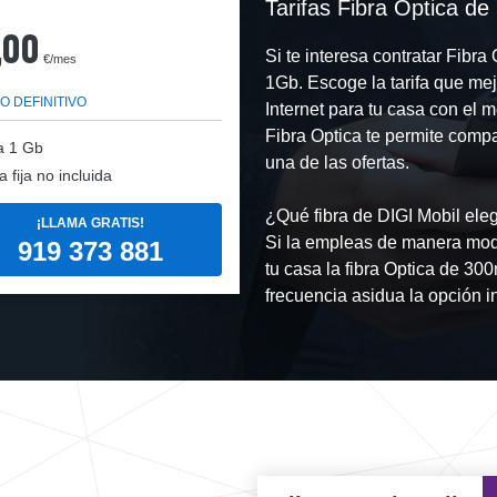
Tarifas Fibra Optica de
,00
Si te interesa contratar Fibr
€/mes
1Gb. Escoge la tarifa que me
O DEFINITIVO
Internet para tu casa con el 
Fibra Optica te permite compa
a
1 Gb
una de las ofertas.
a fija no incluida
¿Qué fibra de DIGI Mobil eleg
¡LLAMA GRATIS!
Si la empleas de manera mod
919 373 881
tu casa la fibra Optica de 30
frecuencia asidua la opción i