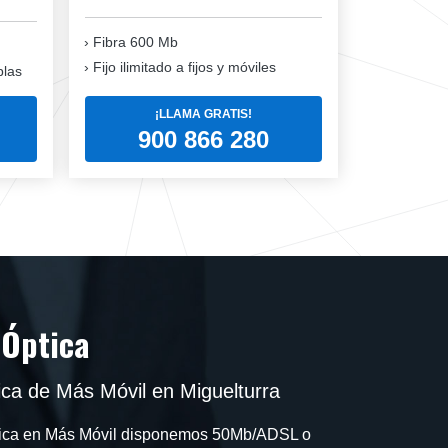
Fibra 600 Mb
Fijo ilimitado a fijos y móviles
blas
¡LLAMA GRATIS!
900 866 280
 Óptica
ca de Más Móvil en Miguelturra
ptica en Más Móvil disponemos 50Mb/ADSL o