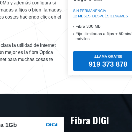
00Mb y además configura si
lamadas a fijos o bien llamadas
SIN PERMANENCIA
12 MESES, DESPUÉS 31,9€/MES
os costos haciendo click en el
Fibra
300 Mb
Fijo: ilimitadas a fijos + 50mi
móviles
lara la utilidad de internet
n mejor es la fibra Optica
¡LLAMA GRATIS!
rnet para muchas cosas te
919 373 878
Fibra DIGI
ra 1Gb