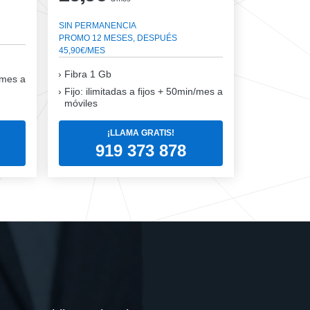
SIN PERMANENCIA
PROMO 12 MESES, DESPUÉS
45,90€/MES
Fibra
1 Gb
n/mes a
Fijo: ilimitadas a fijos + 50min/mes a
móviles
¡LLAMA GRATIS!
919 373 878