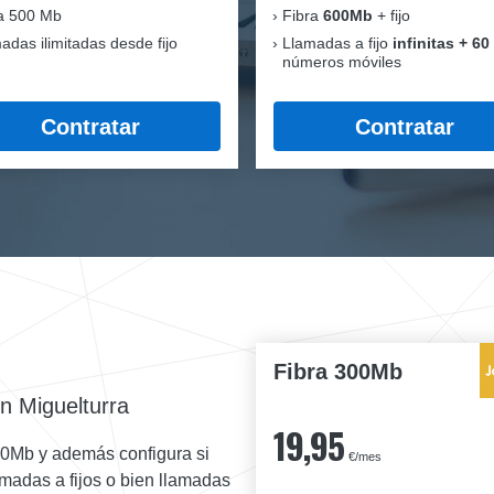
a 500 Mb
Fibra
600Mb
+ fijo
adas ilimitadas desde fijo
Llamadas a fijo
infinitas + 60
números móviles
Contratar
Contratar
Fibra 300Mb
en Miguelturra
19,95
00Mb y además configura si
€/mes
lamadas a fijos o bien llamadas