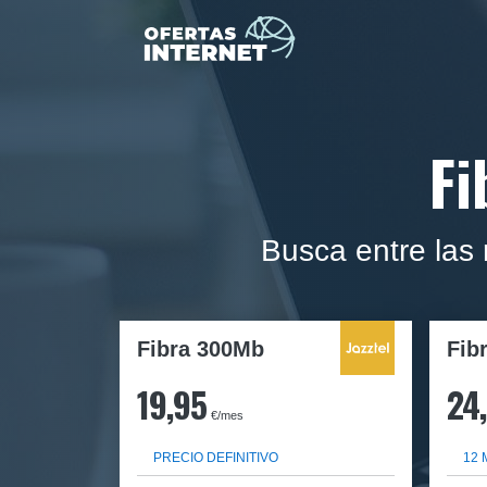
Fi
Busca entre las
Fibra 300Mb
Fib
19,95
24
€/mes
PRECIO DEFINITIVO
12 