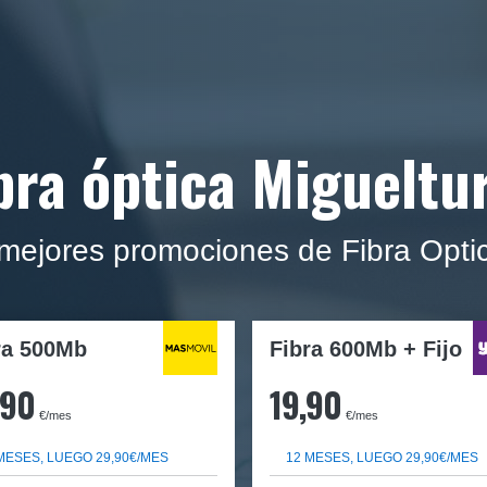
bra óptica Migueltu
 mejores promociones de Fibra Optic
ra
500Mb
Fibra 600Mb + Fijo
,90
19,90
€/mes
€/mes
MESES, LUEGO 29,90€/MES
12 MESES, LUEGO 29,90€/MES