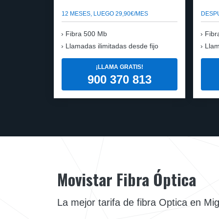
12 MESES, LUEGO 29,90€/MES
DESPU
Fibra 500 Mb
Fibr
Llamadas ilimitadas desde fijo
Llam
¡LLAMA GRATIS!
900 370 813
Movistar Fibra Óptica
La mejor tarifa de fibra Optica en Mig