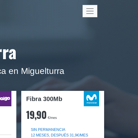
rra
a en Miguelturra
Fibra 300Mb
19,90
€/mes
SIN PERMANENCIA
12 MESES, DESPUÉS 31,9€/MES