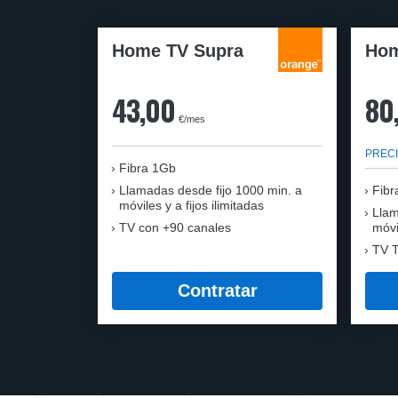
Home TV Supra
Hom
43,00
80
€/mes
PRECI
Fibra 1Gb
Llamadas desde fijo 1000 min. a
Fibr
móviles y a fijos ilimitadas
Llam
TV con +90 canales
móvi
TV T
Contratar