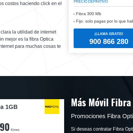
PRECIO DEFINITIVO
os costos haciendo click en el
Fibra
300 Mb
Fijo: solo pagas por lo que ha
lara la utilidad de internet
¡LLAMA GRATIS!
n mejor es la fibra Optica
900 866 280
nternet para muchas cosas te
Más Móvil Fibra
ra 1GB
Promociones Fibra Opti
,90
Si deseas contratar Fibra O
€/mes