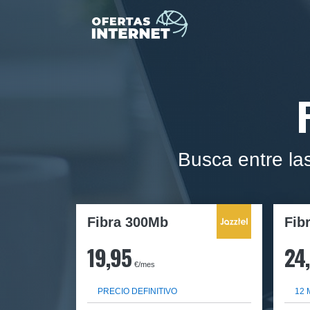
Busca entre la
Fibra 300Mb
Fib
19,95
24
€/mes
PRECIO DEFINITIVO
12 