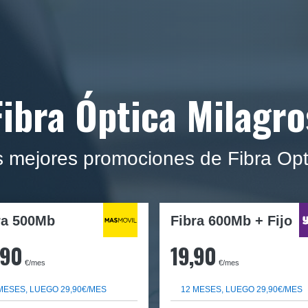
Fibra Óptica Milagro
s mejores promociones de Fibra Opt
ra
500Mb
Fibra 600Mb + Fijo
,90
19,90
€/mes
€/mes
MESES, LUEGO 29,90€/MES
12 MESES, LUEGO 29,90€/MES