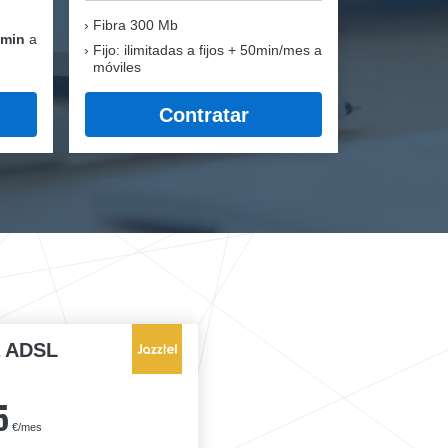
Fibra
300 Mb
 min
a
Fijo: ilimitadas a fijos + 50min/mes a
móviles
Contratar
a ADSL
5
€/mes