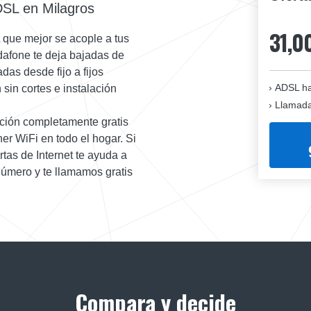
DSL en Milagros
31,0
 que mejor se acople a tus
dafone te deja bajadas de
das desde fijo a fijos
ADSL ha
sin cortes e instalación
Llamadas
ación completamente gratis
er WiFi en todo el hogar. Si
tas de Internet te ayuda a
número y te llamamos gratis
Compara y decide