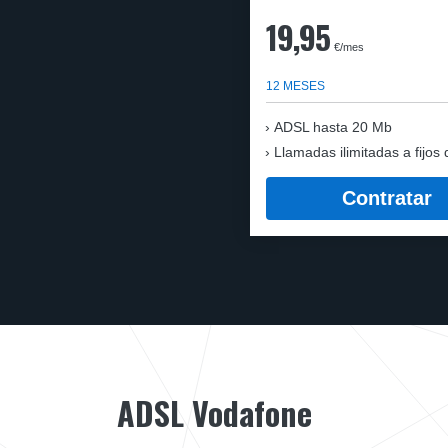
19,95
€/mes
12 MESES
ADSL hasta 20 Mb
Llamadas ilimitadas a fijos 
Contratar
ADSL Vodafone