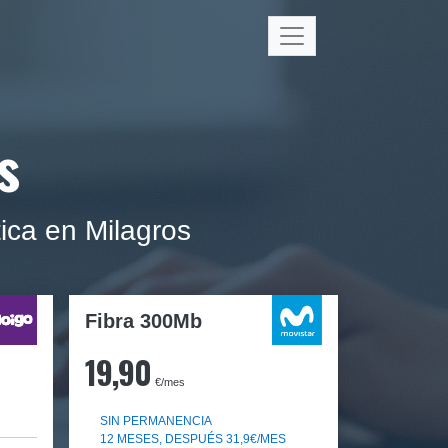
s
ica en Milagros
Fibra 300Mb
19,90
€/mes
SIN PERMANENCIA
12 MESES, DESPUÉS 31,9€/MES