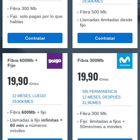
29,90€/MES
Fibra
300 Mb
Fibra 500 Mb
Fijo: solo pagas por lo que
Llamadas ilimitadas desde
hablas
fijo
Contratar
Contratar
Fibra 600Mb +
Fibra 300Mb
Fijo
19,90
19,90
€/mes
€/mes
SIN PERMANENCIA
12 MESES, LUEGO
12 MESES, DESPUÉS
29,90€/MES
31,9€/MES
Fibra
600Mb
+ fijo
Fibra
300 Mb
Llamadas a fijo
infinitas +
Fijo: ilimitadas a fijos +
60 min
a números
50min/mes a móviles
móviles