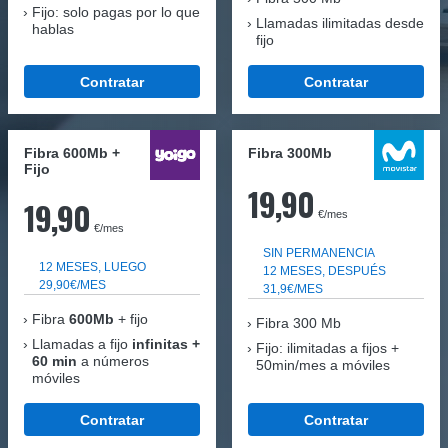
Fijo: solo pagas por lo que
Llamadas ilimitadas desde
hablas
fijo
Contratar
Contratar
Fibra 600Mb +
Fibra 300Mb
Fijo
19,90
19,90
€/mes
€/mes
SIN PERMANENCIA
12 MESES, LUEGO
12 MESES, DESPUÉS
29,90€/MES
31,9€/MES
Fibra
600Mb
+ fijo
Fibra
300 Mb
Llamadas a fijo
infinitas +
Fijo: ilimitadas a fijos +
60 min
a números
50min/mes a móviles
móviles
Contratar
Contratar