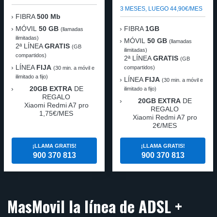
3 MESES, LUEGO 44,90€/MES
FIBRA
500 Mb
MÓVIL
50 GB
FIBRA
1GB
(llamadas
ilimitadas)
MÓVIL
50 GB
(llamadas
2ª LÍNEA
GRATIS
(GB
ilimitadas)
compartidos)
2ª LÍNEA
GRATIS
(GB
LÍNEA
FIJA
compartidos)
(30 min. a móvil e
ilimitado a fijo)
LÍNEA
FIJA
(30 min. a móvil e
20GB EXTRA
DE
ilimitado a fijo)
REGALO
20GB EXTRA
DE
Xiaomi Redmi A7 pro
REGALO
1,75€/MES
Xiaomi Redmi A7 pro
2€/MES
¡LLAMA GRATIS!
¡LLAMA GRATIS!
900 370 813
900 370 813
MasMovil la línea de ADSL +