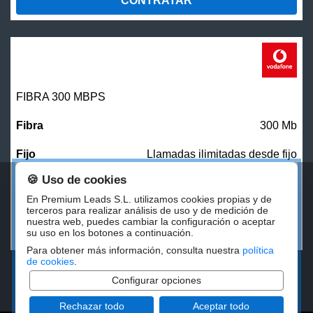
CONTRATAR
FIBRA 300 MBPS
300 Mb
Llamadas ilimitadas desde fijo
🍪 Uso de cookies
27,00
€/mes
En Premium Leads S.L. utilizamos cookies propias y de
terceros para realizar análisis de uso y de medición de
nuestra web, puedes cambiar la configuración o aceptar
CONTRATAR
su uso en los botones a continuación.
Para obtener más información, consulta nuestra
política
de cookies
.
Configurar opciones
Rechazar todo
Aceptar todo