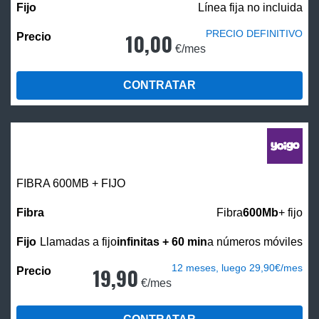
Línea fija no incluida
PRECIO DEFINITIVO
10,00
€/mes
CONTRATAR
FIBRA 600MB + FIJO
Fibra
600Mb
+ fijo
Llamadas a fijo
infinitas + 60 min
a números móviles
12 meses, luego 29,90€/mes
19,90
€/mes