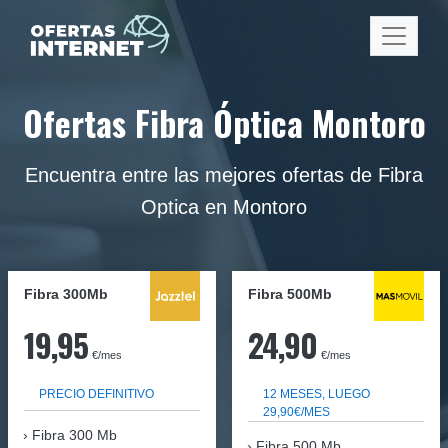
Ofertas Fibra Óptica Montoro
Encuentra entre las mejores ofertas de Fibra
Optica en Montoro
Fibra 300Mb
Fibra
500Mb
19,95
24,90
€/mes
€/mes
PRECIO DEFINITIVO
12 MESES, LUEGO
29,90€/MES
Fibra
300 Mb
Fibra 500 Mb