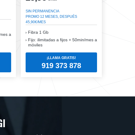
SIN PERMANENCIA
PROMO 12 MESES, DESPUÉS
45,90€/MES
Fibra
1 Gb
n/mes a
Fijo: ilimitadas a fijos + 50min/mes a
móviles
¡LLAMA GRATIS!
919 373 878
GI