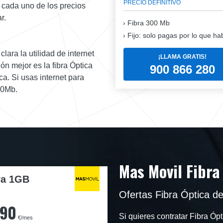
PRECIO DEFINITIVO
y cada uno de los precios
r.
Fibra
300 Mb
Fijo: solo pagas por lo que ha
lara la utilidad de internet
¡LLAMA GRATIS!
ón mejor es la fibra Óptica
900 866 280
a. Si usas internet para
00Mb.
Mas Movil Fibra
ra 1GB
Ofertas Fibra Óptica d
,90
Si quieres contratar Fibra Ó
€/mes