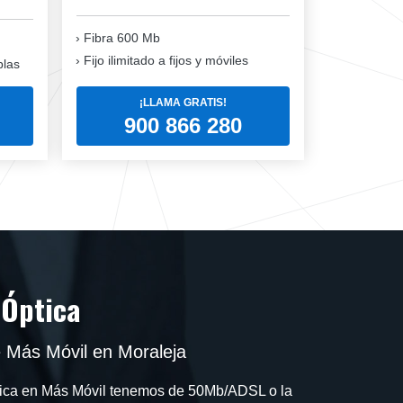
Fibra 600 Mb
Fijo ilimitado a fijos y móviles
blas
¡LLAMA GRATIS!
900 866 280
 Óptica
e Más Móvil en Moraleja
ptica en Más Móvil tenemos de 50Mb/ADSL o la