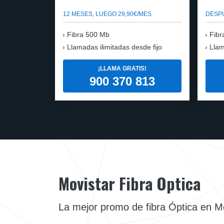
12 MESES, LUEGO 29,90€/MES
DESPU
Fibra 500 Mb
Fibr
Llamadas ilimitadas desde fijo
Llam
¡LLAMA GRATIS!
900 370 813
Movistar Fibra Optica
La mejor promo de fibra Óptica en M