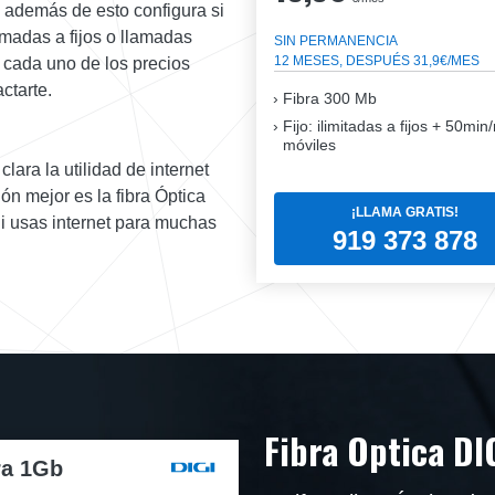
y además de esto configura si
lamadas a fijos o llamadas
SIN PERMANENCIA
12 MESES, DESPUÉS 31,9€/MES
y cada uno de los precios
ctarte.
Fibra
300 Mb
Fijo: ilimitadas a fijos + 50mi
móviles
lara la utilidad de internet
ón mejor es la fibra Óptica
¡LLAMA GRATIS!
Si usas internet para muchas
919 373 878
Fibra Optica DI
ra 1Gb