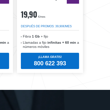
19,90
€/mes
DESPUÉS DE PROMOS: 39,90€/MES
Fibra
1 Gb
+ fijo
 min
a
Llamadas a fijo
infinitas + 60 min
a
números móviles
¡LLAMA GRATIS!
800 622 393