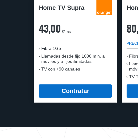
Home TV Supra
Hom
43,00
80
€/mes
PRECI
Fibra 1Gb
Llamadas desde fijo 1000 min. a
Fibr
móviles y a fijos ilimitadas
Llam
TV con +90 canales
móvi
TV T
Contratar