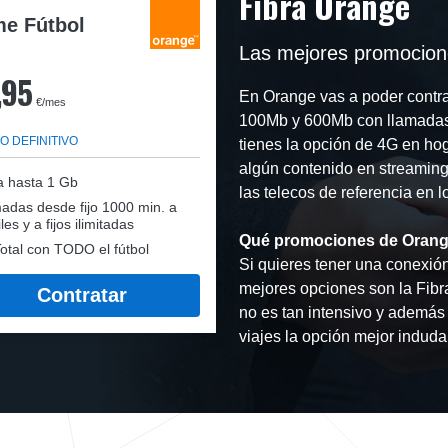
Fibra Orange
e Fútbol
Las mejores promocione
,95
En Orange vas a poder contra
€/mes
100Mb y 600Mb con llamadas
O DEFINITIVO
tienes la opción de 4G en hog
algún contenido en streaming.
a hasta 1 Gb
las telecos de referencia en l
adas desde fijo 1000 min. a
les y a fijos ilimitadas
Qué promociones de Orang
otal con TODO el fútbol
Si quieres tener una conexión 
mejores opciones son la Fibr
Contratar
no es tan intensivo y además 
viajes la opción mejor induda