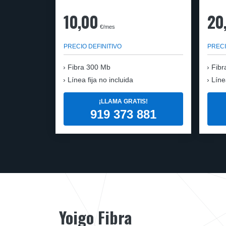
10,00
20
€/mes
PRECIO DEFINITIVO
PRECI
Fibra
300 Mb
Fibr
Línea fija no incluida
Líne
¡LLAMA GRATIS!
919 373 881
Yoigo Fibra