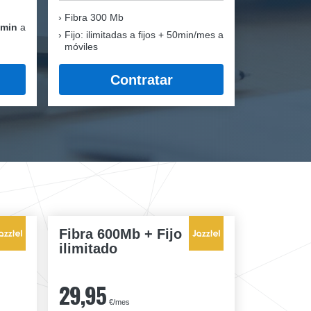
Fibra
300 Mb
 min
a
Fijo: ilimitadas a fijos + 50min/mes a
móviles
Contratar
Fibra 600Mb + Fijo
ilimitado
29,95
€/mes