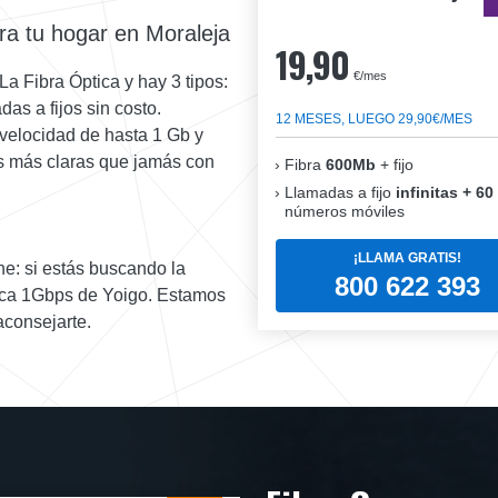
ara tu hogar en Moraleja
19,90
€/mes
La Fibra Óptica y hay 3 tipos:
s a fijos sin costo.
12 MESES, LUEGO 29,90€/MES
velocidad de hasta 1 Gb y
as más claras que jamás con
Fibra
600Mb
+ fijo
Llamadas a fijo
infinitas + 60
números móviles
¡LLAMA GRATIS!
e: si estás buscando la
800 622 393
ica 1Gbps de Yoigo. Estamos
aconsejarte.