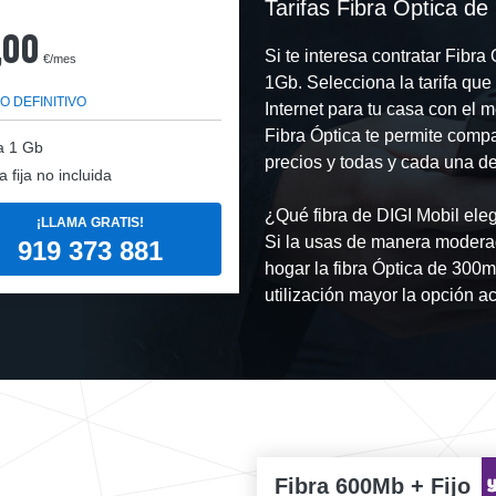
Tarifas Fibra Óptica de
,00
Si te interesa contratar Fibr
€/mes
1Gb. Selecciona la tarifa qu
O DEFINITIVO
Internet para tu casa con el
Fibra Óptica te permite comp
a
1 Gb
precios y todas y cada una de 
a fija no incluida
¿Qué fibra de DIGI Mobil eleg
¡LLAMA GRATIS!
Si la usas de manera modera
919 373 881
hogar la fibra Óptica de 300m
utilización mayor la opción a
Fibra 600Mb + Fijo