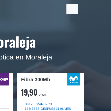
oraleja
tica en Moraleja
Fibra 300Mb
19,90
€/mes
SIN PERMANENCIA
12 MESES, DESPUÉS 31,9€/MES