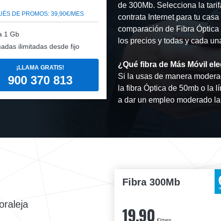
de 300Mb. Selecciona la tari
ÉS DE PROMOS: 39,90€/MES
contrata Internet para tu cas
comparación de Fibra Óptica 
a 1 Gb
los precios y todas y cada una
adas ilimitadas desde fijo
¿Qué fibra de Más Móvil ele
¡LLAMA GRATIS!
Si la usas de manera moderad
900 370 813
la fibra Óptica de 50mb o la l
a dar un empleo moderado la
Fibra 300Mb
oraleja
19,90
€/mes