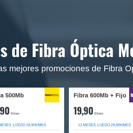
s de Fibra Óptica M
as mejores promociones de Fibra Op
ra
500Mb
Fibra 600Mb + Fijo
,90
19,90
€/mes
€/mes
MESES, LUEGO 29,90€/MES
12 MESES, LUEGO 29,90€/MES