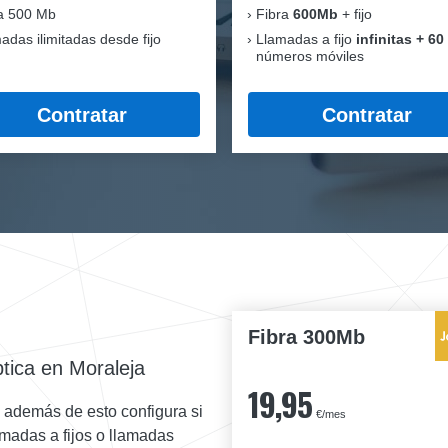
a 500 Mb
Fibra
600Mb
+ fijo
adas ilimitadas desde fijo
Llamadas a fijo
infinitas + 60
números móviles
Contratar
Contratar
Fibra 300Mb
tica en Moraleja
19,95
y además de esto configura si
€/mes
lamadas a fijos o llamadas