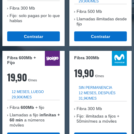
29,90€/MES
Fibra
300 Mb
Fibra 500 Mb
Fijo: solo pagas por lo que
Llamadas ilimitadas desde
hablas
fijo
Contratar
Contratar
Fibra 600Mb +
Fibra 300Mb
Fijo
19,90
19,90
€/mes
€/mes
SIN PERMANENCIA
12 MESES, LUEGO
12 MESES, DESPUÉS
29,90€/MES
31,9€/MES
Fibra
600Mb
+ fijo
Fibra
300 Mb
Llamadas a fijo
infinitas +
Fijo: ilimitadas a fijos +
60 min
a números
50min/mes a móviles
móviles