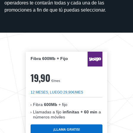
operadores te contarán todas y cada una de las
promociones a fin de que tú puedas seleccionar.
Fibra 600Mb + Fijo
19,90
€/mes
12 MESES, LUEGO 29,90€/MES
Fibra
600Mb
+ fijo
Llamadas a fijo
infinitas + 60 min
a
números móviles
¡LLAMA GRATIS!