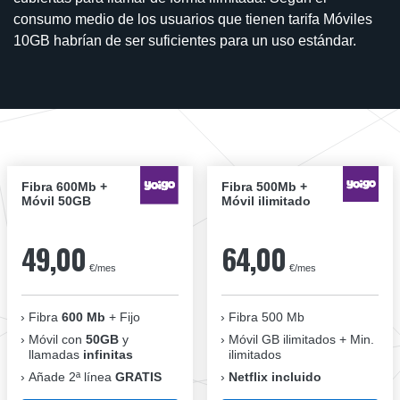
consumo medio de los usuarios que tienen tarifa Móviles
10GB habrían de ser suficientes para un uso estándar.
Fibra 600Mb +
Fibra 500Mb +
Móvil 50GB
Móvil ilimitado
49,00
64,00
€/mes
€/mes
Fibra
600 Mb
+ Fijo
Fibra 500 Mb
Móvil con
50GB
y
Móvil GB ilimitados + Min.
llamadas
infinitas
ilimitados
Añade 2ª línea
GRATIS
Netflix incluido