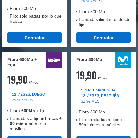
29,90€/MES
Fibra
300 Mb
Fibra 500 Mb
Fijo: solo pagas por lo que
Llamadas ilimitadas desde
hablas
fijo
Contratar
Contratar
Fibra 600Mb +
Fibra 300Mb
Fijo
19,90
19,90
€/mes
€/mes
SIN PERMANENCIA
12 MESES, LUEGO
12 MESES, DESPUÉS
29,90€/MES
31,9€/MES
Fibra
600Mb
+ fijo
Fibra
300 Mb
Llamadas a fijo
infinitas +
Fijo: ilimitadas a fijos +
60 min
a números
50min/mes a móviles
móviles