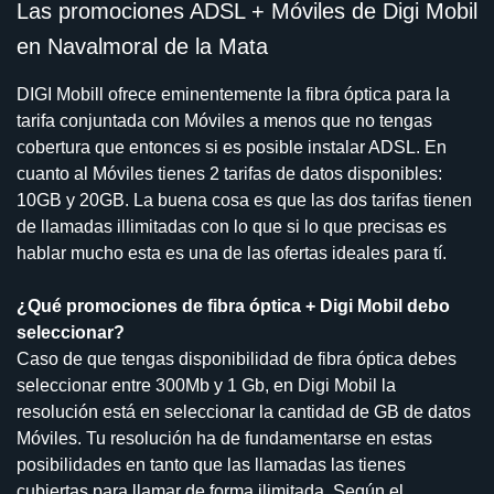
Las promociones ADSL + Móviles de Digi Mobil
en Navalmoral de la Mata
DIGI Mobill ofrece eminentemente la fibra óptica para la
tarifa conjuntada con Móviles a menos que no tengas
cobertura que entonces si es posible instalar ADSL. En
cuanto al Móviles tienes 2 tarifas de datos disponibles:
10GB y 20GB. La buena cosa es que las dos tarifas tienen
de llamadas illimitadas con lo que si lo que precisas es
hablar mucho esta es una de las ofertas ideales para tí.
¿Qué promociones de fibra óptica + Digi Mobil debo
seleccionar?
Caso de que tengas disponibilidad de fibra óptica debes
seleccionar entre 300Mb y 1 Gb, en Digi Mobil la
resolución está en seleccionar la cantidad de GB de datos
Móviles. Tu resolución ha de fundamentarse en estas
posibilidades en tanto que las llamadas las tienes
cubiertas para llamar de forma ilimitada. Según el