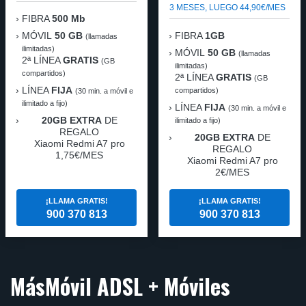
3 MESES, LUEGO 44,90€/MES
FIBRA
500 Mb
MÓVIL
50 GB
FIBRA
1GB
(llamadas
ilimitadas)
MÓVIL
50 GB
(llamadas
2ª LÍNEA
GRATIS
(GB
ilimitadas)
compartidos)
2ª LÍNEA
GRATIS
(GB
LÍNEA
FIJA
compartidos)
(30 min. a móvil e
ilimitado a fijo)
LÍNEA
FIJA
(30 min. a móvil e
20GB EXTRA
DE
ilimitado a fijo)
REGALO
20GB EXTRA
DE
Xiaomi Redmi A7 pro
REGALO
1,75€/MES
Xiaomi Redmi A7 pro
2€/MES
¡LLAMA GRATIS!
¡LLAMA GRATIS!
900 370 813
900 370 813
MásMóvil ADSL + Móviles