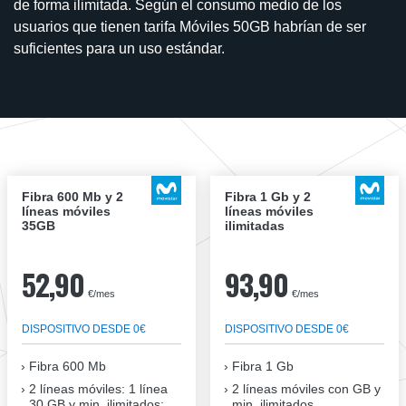
de forma ilimitada. Según el consumo medio de los
usuarios que tienen tarifa Móviles 50GB habrían de ser
suficientes para un uso estándar.
Fibra 600 Mb y 2
Fibra 1 Gb y 2
líneas móviles
líneas móviles
35GB
ilimitadas
52,90
93,90
€/mes
€/mes
DISPOSITIVO DESDE 0€
DISPOSITIVO DESDE 0€
Fibra
600 Mb
Fibra
1 Gb
2 líneas móviles
: 1 línea
2 líneas móviles
con GB y
30 GB y min. ilimitados;
min. ilimitados