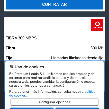
CONTRATAR
FIBRA 300 MBPS
300 Mb
Llamadas ilimitadas desde fijo
🍪 Uso de cookies
27,00
€/mes
En Premium Leads S.L. utilizamos cookies propias y de
terceros para realizar análisis de uso y de medición de
nuestra web, puedes cambiar la configuración o aceptar
CONTRATAR
su uso en los botones a continuación.
Para obtener más información, consulta nuestra
política
de cookies
.
Configurar opciones