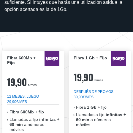
suficiente. Si intuyes que harás una utilización asidua la
opción acertada es la de 1Gb.
Fibra 600Mb +
Fibra 1 Gb + Fijo
Fijo
19,90
19,90
€/mes
€/mes
DESPUÉS DE PROMOS:
12 MESES, LUEGO
39,90€/MES
29,90€/MES
Fibra
1 Gb
+ fijo
Fibra
600Mb
+ fijo
Llamadas a fijo
infinitas +
Llamadas a fijo
infinitas +
60 min
a números
60 min
a números
móviles
móviles