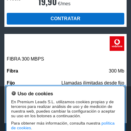
19,90
€/mes
CONTRATAR
FIBRA 300 MBPS
300 Mb
Llamadas ilimitadas desde fijo
🍪 Uso de cookies
27,00
€/mes
En Premium Leads S.L. utilizamos cookies propias y de
terceros para realizar análisis de uso y de medición de
nuestra web, puedes cambiar la configuración o aceptar
CONTRATAR
su uso en los botones a continuación.
Para obtener más información, consulta nuestra
política
de cookies
.