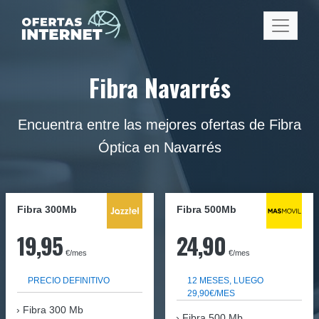
Fibra Navarrés
Encuentra entre las mejores ofertas de Fibra
Óptica en Navarrés
Fibra 300Mb
Fibra
500Mb
19,95
24,90
€/mes
€/mes
PRECIO DEFINITIVO
12 MESES, LUEGO
29,90€/MES
Fibra
300 Mb
Fibra 500 Mb