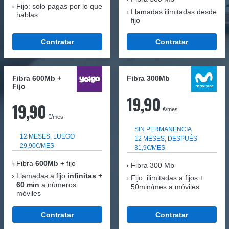
Fijo: solo pagas por lo que
Llamadas ilimitadas desde
hablas
fijo
Contratar
Contratar
Fibra 600Mb +
Fibra 300Mb
Fijo
19,90
19,90
€/mes
€/mes
SIN PERMANENCIA
12 MESES, LUEGO
12 MESES, DESPUÉS
29,90€/MES
31,9€/MES
Fibra
600Mb
+ fijo
Fibra
300 Mb
Llamadas a fijo
infinitas +
Fijo: ilimitadas a fijos +
60 min
a números
50min/mes a móviles
móviles
Contratar
Contratar